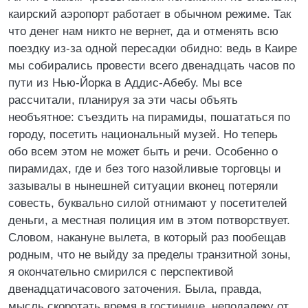
каирский аэропорт работает в обычном режиме. Так
что денег нам никто не вернет, да и отменять всю
поездку из-за одной пересадки обидно: ведь в Каире
мы собирались провести всего двенадцать часов по
пути из Нью-Йорка в Аддис-Абебу. Мы все
рассчитали, планируя за эти часы объять
необъятное: съездить на пирамиды, пошататься по
городу, посетить национальный музей. Но теперь
обо всем этом не может быть и речи. Особенно о
пирамидах, где и без того назойливые торговцы и
зазывалы в нынешней ситуации вконец потеряли
совесть, буквально силой отнимают у посетителей
деньги, а местная полиция им в этом потворствует.
Словом, накануне вылета, в который раз пообещав
родным, что не выйду за пределы транзитной зоны,
я окончательно смирился с перспективой
двенадцатичасового заточения. Была, правда,
мысль скоротать время в гостинице, неподалеку от