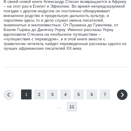
В своей новой книге Александр Стесин возвращается в Африку
– на этот раз в Египет и Эфиопию. Во время непредсказуемой
поездки с другом-индусом он постоянно обнаруживает
внезапное родство и предельную дальность культур, и
паролями здесь то и дело служат имена писателей,
знаменитых и малоизвестных. От Пушкина до Гумилева, от
Бэалю Гырмы до Данячоу Уорку. Именно рассказы Уорку
вдохновили Стесина на необычное путешествие –
«путешествие с переводом», и в этой книге вместе с
травелогом читатель найдет переведенные рассказы одного из
лучших африканских писателей XX века.
1
2
3
4
5
6
7
...
11