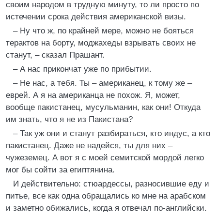
своим народом в трудную минуту, то ли просто по
истечении срока действия американской визы.
– Ну что ж, по крайней мере, можно не бояться
терактов на борту, моджахеды взрывать своих не
станут, – сказал Прашант.
– А нас прикончат уже по прибытии.
– Не нас, а тебя. Ты – американец, к тому же –
еврей. А я на американца не похож. Я, может,
вообще пакистанец, мусульманин, как они! Откуда
им знать, что я не из Пакистана?
– Так уж они и станут разбираться, кто индус, а кто
пакистанец. Даже не надейся, ты для них –
чужеземец. А вот я с моей семитской мордой легко
мог бы сойти за египтянина.
И действительно: стюардессы, разносившие еду и
питье, все как одна обращались ко мне на арабском
и заметно обижались, когда я отвечал по-английски.