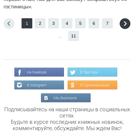
гостиницы».
1
2
3
4
5
6
7
...
11
На Facebook
В Твиттере
В Instagram
В Одноклассниках
Мы Вконтакте
Подписывайтесь на наши страницы в социальных
сетях.
Будьте в курсе последних книжных новинок,
комментируйте, обсуждайте. Мы ждём Вас!