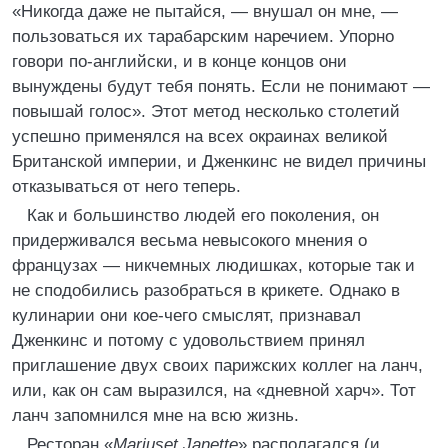
«Никогда даже не пытайся, — внушал он мне, —
пользоваться их тарабарским наречием. Упорно
говори по-английски, и в конце концов они
вынуждены будут тебя понять. Если не понимают —
повышай голос». Этот метод несколько столетий
успешно применялся на всех окраинах великой
Британской империи, и Дженкинс не видел причины
отказываться от него теперь.
Как и большинство людей его поколения, он
придерживался весьма невысокого мнения о
французах — никчемных людишках, которые так и
не сподобились разобраться в крикете. Однако в
кулинарии они кое-чего смыслят, признавал
Дженкинс и потому с удовольствием принял
приглашение двух своих парижских коллег на ланч,
или, как он сам выразился, на «дневной харч». Тот
ланч запомнился мне на всю жизнь.
Ресторан «
Mariusеt Janette
» располагался (и