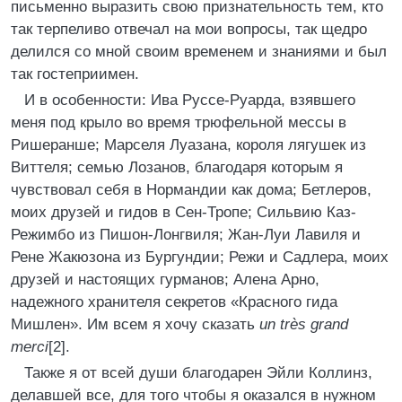
письменно выразить свою признательность тем, кто
так терпеливо отвечал на мои вопросы, так щедро
делился со мной своим временем и знаниями и был
так гостеприимен.
И в особенности: Ива Руссе-Руарда, взявшего
меня под крыло во время трюфельной мессы в
Ришеранше; Марселя Луазана, короля лягушек из
Виттеля; семью Лозанов, благодаря которым я
чувствовал себя в Нормандии как дома; Бетлеров,
моих друзей и гидов в Сен-Тропе; Сильвию Каз-
Режимбо из Пишон-Лонгвиля; Жан-Луи Лавиля и
Рене Жакюзона из Бургундии; Режи и Садлера, моих
друзей и настоящих гурманов; Алена Арно,
надежного хранителя секретов «Красного гида
Мишлен». Им всем я хочу сказать
un très grand
merci
[2].
Также я от всей души благодарен Эйли Коллинз,
делавшей все, для того чтобы я оказался в нужном