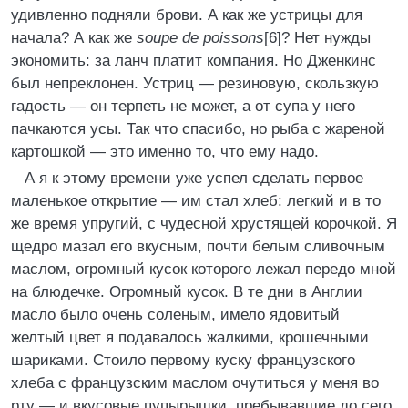
удивленно подняли брови. А как же устрицы для
начала? А как же
soupe dе роissons
[6]? Нет нужды
экономить: за ланч платит компания. Но Дженкинс
был непреклонен. Устриц — резиновую, скользкую
гадость — он терпеть не может, а от супа у него
пачкаются усы. Так что спасибо, но рыба с жареной
картошкой — это именно то, что ему надо.
А я к этому времени уже успел сделать первое
маленькое открытие — им стал хлеб: легкий и в то
же время упругий, с чудесной хрустящей корочкой. Я
щедро мазал его вкусным, почти белым сливочным
маслом, огромный кусок которого лежал передо мной
на блюдечке. Огромный кусок. В те дни в Англии
масло было очень соленым, имело ядовитый
желтый цвет я подавалось жалкими, крошечными
шариками. Стоило первому куску французского
хлеба с французским маслом очутиться у меня во
рту — и вкусовые пупырышки, пребывавшие до сего