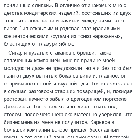
приличные сливки». В отличие от знакомых мне с
детства кондитерских изделий, состоявших из двух
толстых слоев теста и начинки между ними, этот
пирог был открытым и радовал глаз красивыми
концентрическими кругами из тонко нарезанных,
блестящих от глазури яблок.
Сигар и пузатых стаканов с бренди, также
оплаченных компанией, мне по причине моей
молодости даже не предложили, но я и без того был
пьян от двух выпитых бокалов вина и, главное, от
непривычно сытной и вкусной еды. Точно сквозь сон
я слушал разговоры старших товарищей, и, покидая
ресторан, начисто забыл о драгоценном портфеле
Дженкинса. Тот остался сиротливо стоять под
столом, после чего шеф окончательно уверился, что
бизнесмена из меня не получится. Карьере в
большой компании вскоре пришел бесславный
конец, а тот давний ланч, ознаменованный потерей