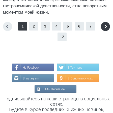
гастрономической девственности, стал поворотным
моментом моей жизни.
1
2
3
4
5
6
7
...
12
На Facebook
В Твиттере
В Instagram
В Одноклассниках
Мы Вконтакте
Подписывайтесь на наши страницы в социальных
сетях.
Будьте в курсе последних книжных новинок,