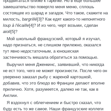
продвигаться ближе к тарелке. Но в еще большее
замешательство повергло меня меню, сплошь
состоящее из шарад и загадок. Что такое, скажите на
милость,
bargrillé
[3]? Как едят какого-то непонятного
lоuр à l'écaille
[4]? И из чего, черт возьми, сделан
aioli
[5]?
Мой школьный французский, который я изучал,
надо признаться, не слишком прилежно, оказался
тут явно недостаточным, а юношеская
застенчивость мешала обратиться за помощью.
Выручил меня Дженкинс, заявивший, что никогда
не ест того, чего не может произнести. После чего он
уверенно заказал рыбу с жареной картошкой,
добавив, что это блюдо во Франции делают вполне
прилично. Хотя, разумеется, далеко не так, как в
Англии.
Я вздохнул с облегчением и быстро сказал, что
буду есть то же самое. Наши французские коллеги