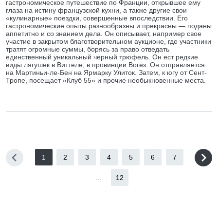
гастрономическое путешествие по Франции, открывшее ему
глаза на истину французской кухни, а также другие свои
«кулинарные» поездки, совершенные впоследствии. Его
гастрономические опыты разнообразны и прекрасны — поданы
аппетитно и со знанием дела. Он описывает, например свое
участие в закрытом благотворительном аукционе, где участники
тратят огромные суммы, борясь за право отведать
единственный уникальный черный трюфель. Он ест редкие
виды лягушек в Виттеле, в провинции Вогез. Он отправляется
на Мартиньи-ле-Бен на Ярмарку Улиток. Затем, к югу от Сент-
Тропе, посещает «Клуб 55» и прочие необыкновенные места.
1
2
3
4
5
6
7
...
12