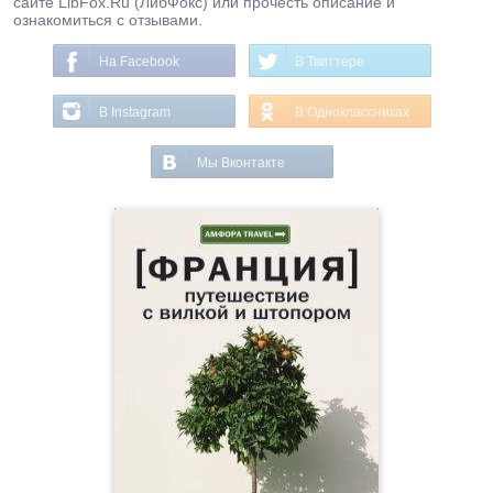
сайте LibFox.Ru (ЛибФокс) или прочесть описание и
ознакомиться с отзывами.
На Facebook
В Твиттере
В Instagram
В Одноклассниках
Мы Вконтакте