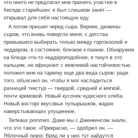
что никто не предлагал мне принять участие в
беседе старейшин: я был слишком занят —
открывал для себя настоящую еду.
А потом пришел черед сыра. Вернее, дюжины
сыров, что вновь повергло меня, с детства
привыкшего выбирать только между горгонзолой и
чеддером, в состояние, близкое к панике. Обнаружив
на блюде что-то чеддероподобное, я ткнул в это
пальцем, но официант с вежливой настойчивостью
положил мне на тарелку еще два вида сыров: ради
того, объяснил он, чтобы я мог насладиться
разницей текстур — твердой, средней и мягкой,
почти кремовой. Новый кусочек чудесного хлеба.
Новый восторг вкусовых пупырышков, жадно
наверстывающих упущенное.
Tarteаuх pommes
. Даже мы с Дженкинсом знали,
что это такое. «Прекрасно, — одобрил он. —
Яблочный пирог. Вряд ли у них тут найдутся