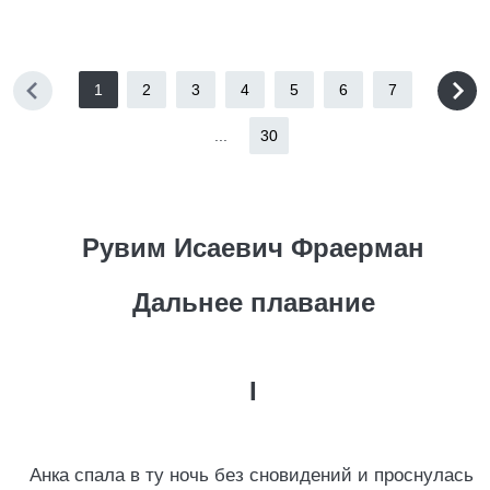
1
2
3
4
5
6
7
...
30
Рувим Исаевич Фраерман
Дальнее плавание
I
Анка спала в ту ночь без сновидений и проснулась