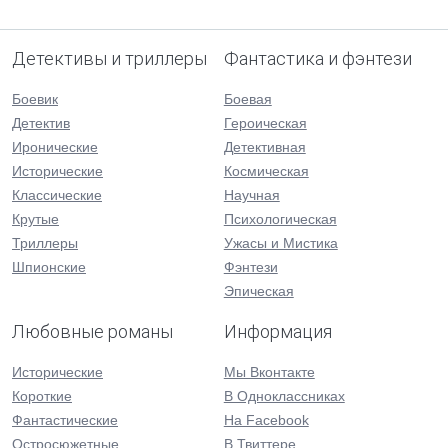
Детективы и триллеры
Фантастика и фэнтези
Боевик
Боевая
Детектив
Героическая
Иронические
Детективная
Исторические
Космическая
Классические
Научная
Крутые
Психологическая
Триллеры
Ужасы и Мистика
Шпионские
Фэнтези
Эпическая
Любовные романы
Информация
Исторические
Мы Вконтакте
Короткие
В Одноклассниках
Фантастические
На Facebook
Остросюжетные
В Твиттере