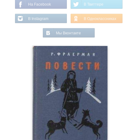
На Facebook
В Твиттере
В Instagram
В Одноклассниках
Мы Вконтакте