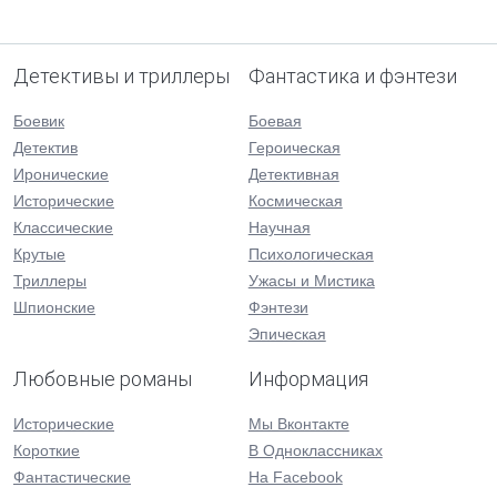
Детективы и триллеры
Фантастика и фэнтези
Боевик
Боевая
Детектив
Героическая
Иронические
Детективная
Исторические
Космическая
Классические
Научная
Крутые
Психологическая
Триллеры
Ужасы и Мистика
Шпионские
Фэнтези
Эпическая
Любовные романы
Информация
Исторические
Мы Вконтакте
Короткие
В Одноклассниках
Фантастические
На Facebook