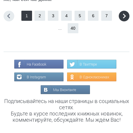
1
2
3
4
5
6
7
...
40
На Facebook
В Твиттере
В Instagram
В Одноклассниках
Мы Вконтакте
Подписывайтесь на наши страницы в социальных
сетях.
Будьте в курсе последних книжных новинок,
комментируйте, обсуждайте. Мы ждём Вас!