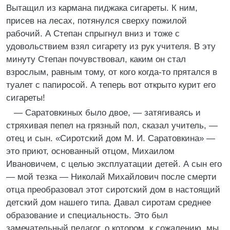
Вытащил из кармана пиджака сигареты. К ним,
присев на лесах, потянулся сверху пожилой
рабочий. А Степан спрыгнул вниз и тоже с
удовольствием взял сигарету из рук учителя. В эту
минуту Степан почувствовал, каким он стал
взрослым, равным тому, от кого когда-то прятался в
туалет с папиросой. А теперь вот открыто курит его
сигареты!
— Саратовкиных было двое, — затягиваясь и
стряхивая пепел на грязный пол, сказал учитель, —
отец и сын. «Сиротский дом М. И. Саратовкина» —
это приют, основанный отцом, Михаилом
Ивановичем, с целью эксплуатации детей. А сын его
— мой тезка — Николай Михайлович после смерти
отца преобразовал этот сиротский дом в настоящий
детский дом нашего типа. Давал сиротам среднее
образование и специальность. Это был
замечательный педагог, о котором, к сожалению, мы