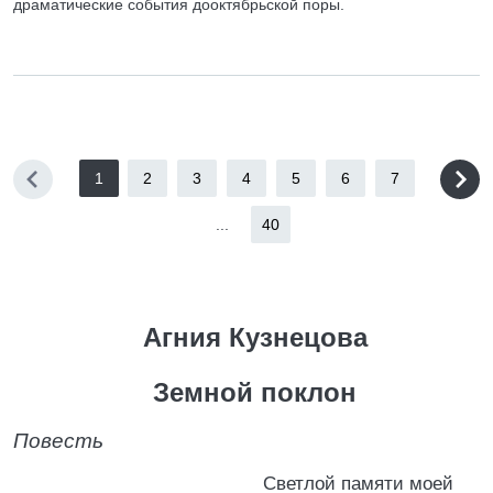
драматические события дооктябрьской поры.
1
2
3
4
5
6
7
...
40
Агния Кузнецова
Земной поклон
Повесть
Светлой памяти моей