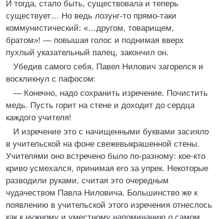
И тогда, стало быть, существовала и теперь
существует… Но ведь лозунг-то прямо-таки
коммунистический: «…другом, товарищем,
братом»! — повышая голос и поднимая вверх
пухлый указательный палец, закончил он.
Убедив самого себя, Павел Нилович загорелся и
воскликнул с пафосом:
— Конечно, надо сохранить изречение. Почистить
медь. Пусть горит на стене и доходит до сердца
каждого учителя!
И изречение это с начищенными буквами засияло
в учительской на фоне свежевыкрашенной стены.
Учителями оно встречено было по-разному: кое-кто
криво усмехался, принимая его за упрек. Некоторые
разводили руками, считая это очередным
чудачеством Павла Ниловича. Большинство же к
появлению в учительской этого изречения отнеслось
как к нужному и уместному напоминанию о самом