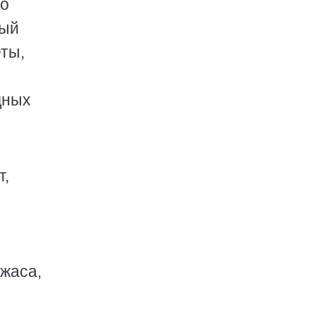
 о
ный
ты,
дных
т,
ужаса,