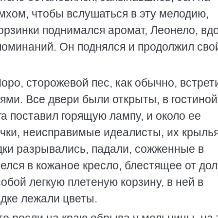
мхом, чтобы вслушаться в эту мелодию,
орзинки поднимался аромат, Леонело, вд
споминаний. Он поднялся и продолжил сво
ро, сторожевой пес, как обычно, встрет
ми. Все двери были открыты, в гостиной
га поставил горящую лампу, и около ее
чки, неисправимые идеалисты, их крылья
дки разрывались, падали, сожженные в
елся в кожаное кресло, блестящее от дол
обой легкую плетеную корзину, в ней в
дке лежали цветы.