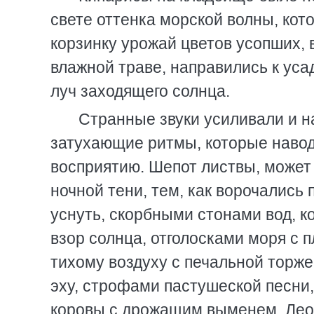
свете оттенка морской волны, кот
корзинку урожай цветов усопших, 
влажной траве, направились к уса
луч заходящего солнца.
Странные звуки усиливали и н
затухающие ритмы, которые навод
восприятию. Шепот листвы, может
ночной тени, тем, как ворочались 
уснуть, скорбными стонами вод, 
взор солнца, отголосками моря с 
тихому воздуху с печальной торже
эху, строфами пастушеской песни, 
коровы с дрожащим выменем. Леон