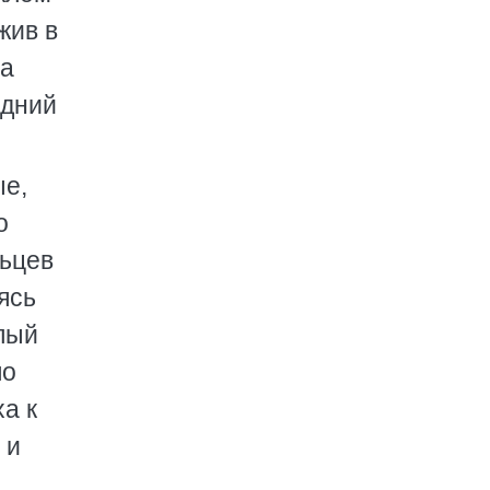
жив в
на
едний
ые,
о
льцев
ясь
лый
по
а к
 и