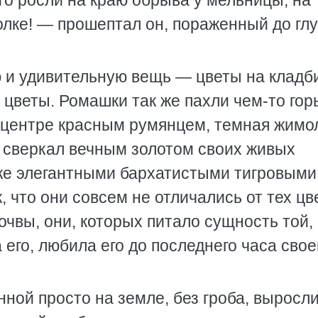
то росли на краю обрыва у мельницы, на 
голке! — прошептал он, пораженный до гл
ю и удивительную вещь — цветы на клад
е цветы. Ромашки так же пахли чем-то гор
в центре красным румянцем, темная жимо
в сверкал вечным золотом своих живых
 же элегантными бархатистыми тигровыми
, что они совсем не отличались от тех цв
очвы, они, которых питало сущность той,
 его, любила его до последнего часа свое
ной просто на земле, без гроба, выросл