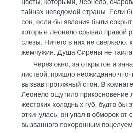
цветы, которыми, Леонело, очаро
тайнах неведомой страны. Если б
сон, если бы явления были сокры
которые Леонело срывал правой ру
слезы. Ничего в них не сверкало,
жемчужин. Душа Сирены не таилас
Через окно, за открытое и зан
листвой, пришло неожиданно что-т
вызвав протяжный стон. В комнате
Леонело ощутило прикосновение л
жестоких холодных губ, будто бы э
откинулась, он упал в обморок от 
вызванного похоронным поцелуем,