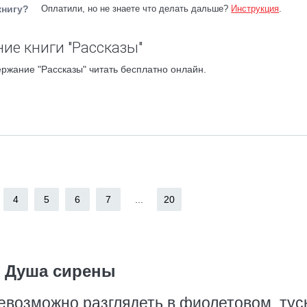
книгу?
Оплатили, но не знаете что делать дальше?
Инструкция
.
ие книги "Рассказы"
ржание "Рассказы" читать бесплатно онлайн.
4
5
6
7
...
20
Душа сирены
евозможно разглядеть в фиолетовом, тус