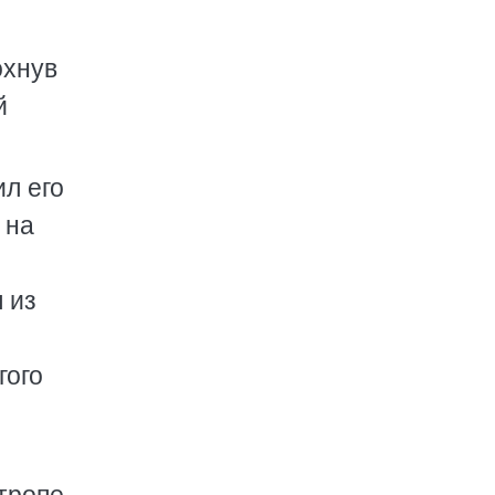
охнув
й
ил его
 на
 из
гого