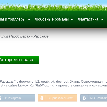
вы и триллеры
Любовные романы
Фантастика
илия Пардо Басан - Рассказы
Авторские права
ассказы" в формате fb2, epub, txt, doc, pdf. Жанр: Современная пр
S на сайте LibFox.Ru (ЛибФокс) или прочесть описание и ознакоми
В Instagram
В Одноклассниках
Мы Вконтак