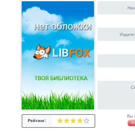
Наз
Издател
Ск
Вы 
Рейтинг:
Ж