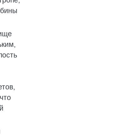
тропе,
убины
бище
ьким,
лость
етов,
 что
й
и