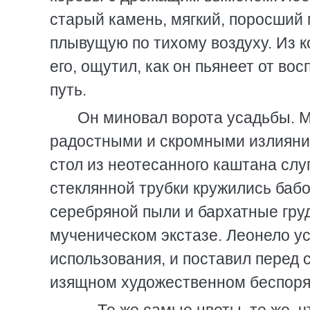
старый камень, мягкий, поросший 
плывущую по тихому воздуху. Из к
его, ощутил, как он пьянеет от во
путь.
Он миновал ворота усадьбы. Мо
радостными и скромными излияния
стол из неотесанного каштана слу
стеклянной трубки кружились бабо
серебряной пыли и бархатные гру
мученическом экстазе. Леонело ус
использования, и поставил перед с
изящном художественном беспоря