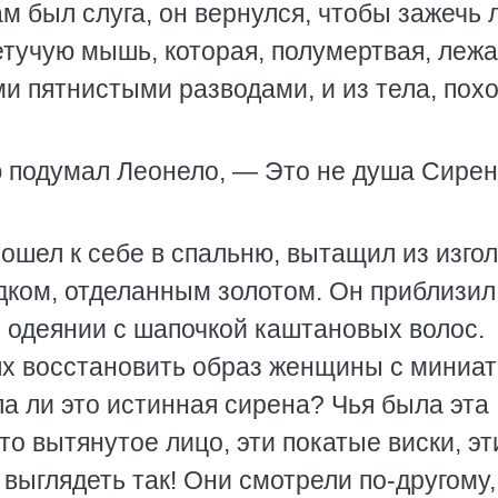
ам был слуга, он вернулся, чтобы зажечь 
етучую мышь, которая, полумертвая, лежа
ми пятнистыми разводами, и из тела, пох
ю подумал Леонело, — Это не душа Сирен
ошел к себе в спальню, вытащил из изго
дком, отделанным золотом. Он приблизил
м одеянии с шапочкой каштановых волос.
ях восстановить образ женщины с миниа
ла ли это истинная сирена? Чья была эта
то вытянутое лицо, эти покатые виски, эт
 выглядеть так! Они смотрели по-другому,