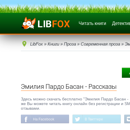
Читать книги
Детекти
LibFox
»
Книги
»
Проза
»
Современная проза
» Эм
Эмилия Пардо Басан - Рассказы
Здесь можно скачать бесплатно "Эмилия Пардо Басан - Р
же Вы можете читать книгу онлайн без регистрации и SM
отзывами.
На Facebook
В Твиттере