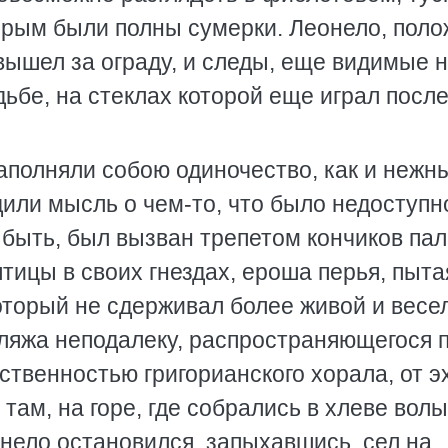
орым были полны сумерки. Леонело, поло
вышел за ограду, и следы, еще видимые 
дьбе, на стеклах которой еще играл посл
аполняли собою одиночество, как и нежн
или мысль о чем-то, что было недоступн
 быть, был вызван трепетом кончиков па
птицы в своих гнездах, ероша перья, пыта
который не сдерживал более живой и весе
пляжа неподалеку, распространяющегося 
ственностью григорианского хорала, от эх
там, на горе, где собрались в хлеве волы
ело остановился, запыхавшись, сел на