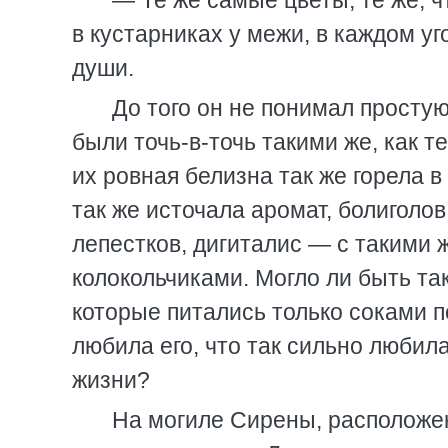
— Те же самые цветы, те же, ч
в кустарниках у межи, в каждом у
души.
До того он не понимал просту
были точь-в-точь такими же, как т
их ровная белизна так же горела 
так же источала аромат, болиголо
лепестков, дигиталис — с такими
колокольчиками. Могло ли быть так
которые питались только соками п
любила его, что так сильно любила
жизни?
На могиле Сирены, расположен