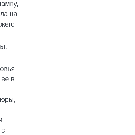
лампу,
ла на
ожего
ы,
ловья
 ее в
тюры,
и
 с