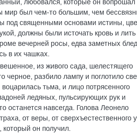
ванный, любовался, которые он вопрошал
ы мир был чем-то большим, чем бессвяз
ты под священными основами истины, цве
кой, должны были источать кровь и лить
 кроме вечерней росы, едва заметных бле
ь в их чашках.
авешенное, из живого сада, шелестящего
о черное, разбило лампу и поглотило све
 воцарилась тьма, и лицо потрясенного
адоней ледяных, пульсирующих рук и
то останется навсегда. Голова Леонело
страха, от веры, от сверхъестественного 
 который он получил.