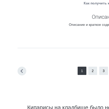
Как получить 
Описан
Описание и краткое соде
1
2
3
Кипарисы на кладбище было н