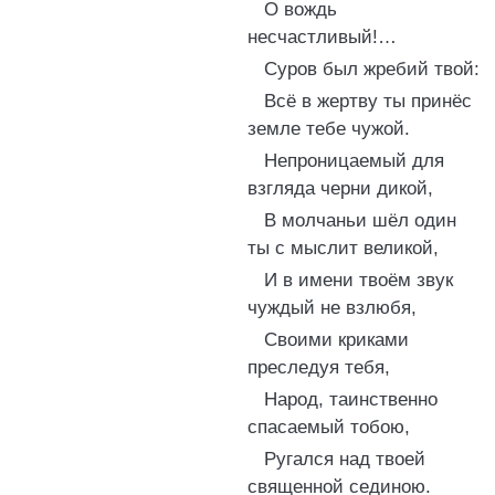
О вождь
несчастливый!…
Суров был жребий твой:
Всё в жертву ты принёс
земле тебе чужой.
Непроницаемый для
взгляда черни дикой,
В молчаньи шёл один
ты с мыслит великой,
И в имени твоём звук
чуждый не взлюбя,
Своими криками
преследуя тебя,
Народ, таинственно
спасаемый тобою,
Ругался над твоей
священной сединою.