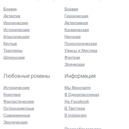
Боевик
Боевая
Детектив
Героическая
Иронические
Детективная
Исторические
Космическая
Классические
Научная
Крутые
Психологическая
Триллеры
Ужасы и Мистика
Шпионские
Фэнтези
Эпическая
Любовные романы
Информация
Исторические
Мы Вконтакте
Короткие
В Одноклассниках
Фантастические
На Facebook
Остросюжетные
В Твиттере
Современные
В Instagram
Эротические