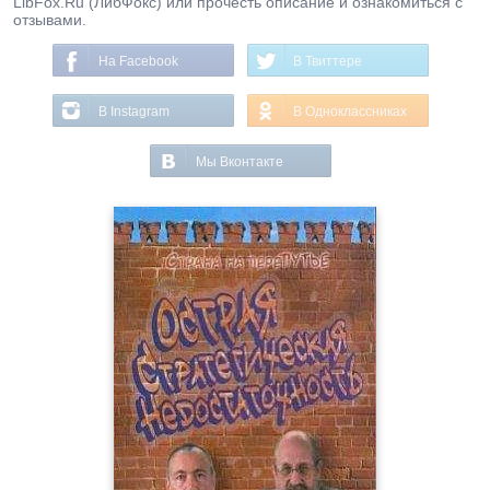
LibFox.Ru (ЛибФокс) или прочесть описание и ознакомиться с
отзывами.
На Facebook
В Твиттере
В Instagram
В Одноклассниках
Мы Вконтакте