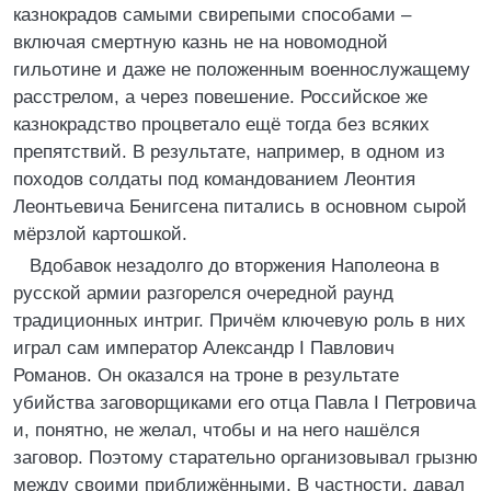
казнокрадов самыми свирепыми способами –
включая смертную казнь не на новомодной
гильотине и даже не положенным военнослужащему
расстрелом, а через повешение. Российское же
казнокрадство процветало ещё тогда без всяких
препятствий. В результате, например, в одном из
походов солдаты под командованием Леонтия
Леонтьевича Бенигсена питались в основном сырой
мёрзлой картошкой.
Вдобавок незадолго до вторжения Наполеона в
русской армии разгорелся очередной раунд
традиционных интриг. Причём ключевую роль в них
играл сам император Александр I Павлович
Романов. Он оказался на троне в результате
убийства заговорщиками его отца Павла I Петровича
и, понятно, не желал, чтобы и на него нашёлся
заговор. Поэтому старательно организовывал грызню
между своими приближёнными. В частности, давал