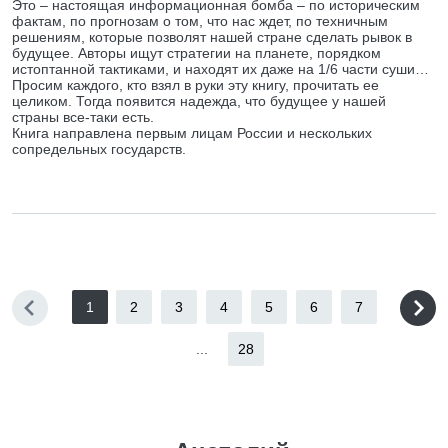
Это – настоящая информационная бомба – по историческим
фактам, по прогнозам о том, что нас ждет, по техничным
решениям, которые позволят нашей стране сделать рывок в
будущее. Авторы ищут стратегии на планете, порядком
истоптанной тактиками, и находят их даже на 1/6 части суши…
Просим каждого, кто взял в руки эту книгу, прочитать ее
целиком. Тогда появится надежда, что будущее у нашей
страны все-таки есть.
Книга направлена первым лицам России и нескольких
сопредельных государств.
1
2
3
4
5
6
7
...
28