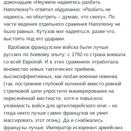
домочадцев «Неужели надеетесь разбить
Наполеона?» ответил обдуманно: «Разбить не
надеюсь, но обхитрить – думаю, что смогу». По
части ведения отдельного сражения Наполеону не
было равных. Кутузов мог надеяться, разве что,
выстоять под его ударами.
Вдобавок французские войска были лучше
русских по боевому опыту: с 1792-го страна воевала
со всей Европой. И в этих сражениях отработала
множество новых тактических приёмов,
высокоэффективных, как любая военная новинка
(так, построение глубокой колонной вместо ровной
стрелковой цепи упростило маневрирование на
пересечённой местности, хотя и повысило
уязвимость войск для артиллерийского огня – но
тогда никто лучше самих французов не умел
массировать этот огонь). Да и снабжались
французы лучше. Император искоренил армейских