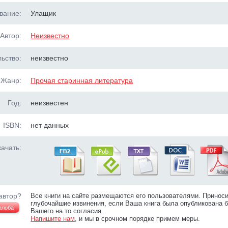
вание:
Улащик
Автор:
Неизвестно
ьство:
неизвестно
Жанр:
Прочая старинная литература
Год:
неизвестен
ISBN:
нет данных
ачать:
автор?
Все книги на сайте размещаются его пользователями. Принос
глубочайшие извинения, если Ваша книга была опубликована б
алоба
Вашего на то согласия.
Напишите нам
, и мы в срочном порядке примем меры.