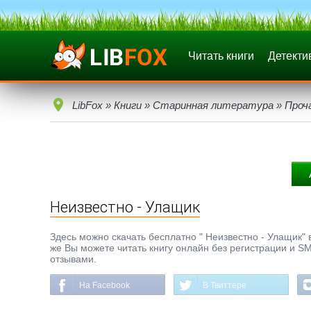
Читать книги
Детекти
LibFox
»
Книги
»
Старинная литература
»
Проч
Неизвестно - Улащик
Здесь можно скачать бесплатно " Неизвестно - Улащик" в
же Вы можете читать книгу онлайн без регистрации и SM
отзывами.
На Facebook
В Твиттере