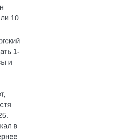
он
или 10
ргский
ать 1-
сы и
т,
устя
25.
скал в
ернее