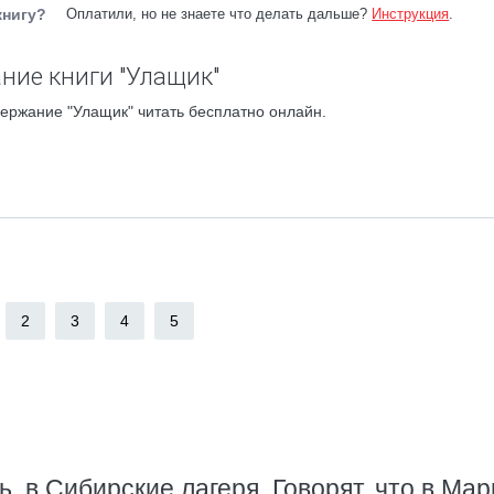
книгу?
Оплатили, но не знаете что делать дальше?
Инструкция
.
ние книги "Улащик"
ержание "Улащик" читать бесплатно онлайн.
2
3
4
5
, в Сибирские лагеря. Говорят, что в Мар