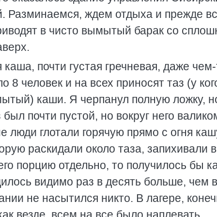
й. Разминаемся, ждем отдыха и прежде вс
Приводят в чисто вымытый барак со спло
аверх.
 каша, почти густая гречневая, даже чем-
 8 человек и на всех приносят таз (у ког
мытый) каши. Я черпанул полную ложку, н
з был почти пустой, но вокруг него валико
 люди глотали горячую прямо с огня каш
оторую раскидали около таза, запихивали в
го порцию отдельно, то получилось бы к
дилось видимо раз в десять больше, чем 
нии не насытился никто. В лагере, конеч
как везде, всем на все было наплевать.