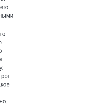
его
шными
то
о
о
м
у,
 рот
акое-
в
но,