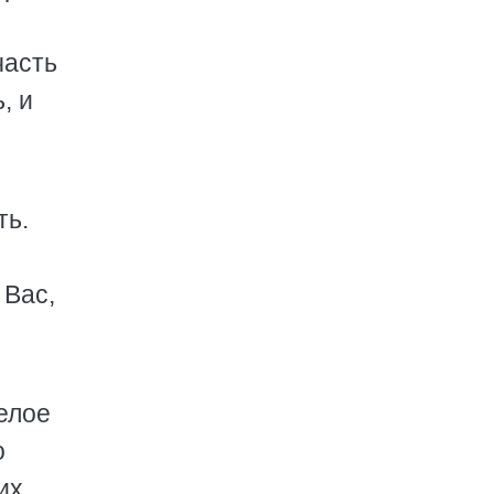
часть
, и
ть.
 Вас,
елое
о
их