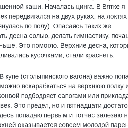
пшенной каши. Началась цинга. В Вятке я
ек передвигался на двух руках, на локтях
тянулась по полу). Опасаясь таких же
ть десна солью, делать гимнастику, поча
ньше. Это помогло. Верхние десна, кото
аливались кусочками, стали краснеть,
 В купе (столыпинского вагона) важно поп
 можно вскарабкаться на верхнюю полку 
конвой подбодряет сапогами или приклад
век. Это предел, но и пятнадцати достато
Здесь попадаю первым и тотчас залезаю 
рхней оказывается совсем молодой парен