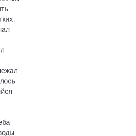
ыть
гких,
чал
ил
 лежал
илось
ийся
о
еба
 воды