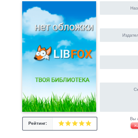
Наз
Издател
Ск
Вы 
Рейтинг:
Ж