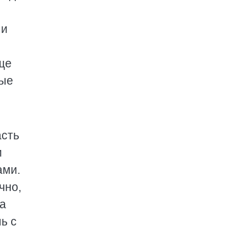
 и
ще
рые
асть
и
ами.
чно,
на
ь с