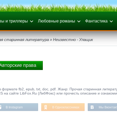
вы и триллеры
Любовные романы
Фантастика
ая старинная литература
» Неизвестно - Улащик
Авторские права
 формате fb2, epub, txt, doc, pdf. Жанр: Прочая старинная литерат
S на сайте LibFox.Ru (ЛибФокс) или прочесть описание и ознакоми
В Instagram
В Одноклассниках
Мы Вконтак