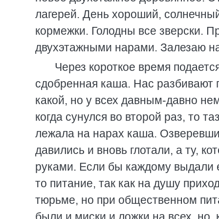
лагерей. День хороший, солнечны
кормежки. Голодны все зверски. 
двухэтажными нарами. Залезаю н
Через короткое время подается
сдобренная каша. Нас разбивают по
какой, но у всех давным-давно не
когда сунулся во второй раз, то та
лежала на нарах каша. Озверевшие
давились и вновь глотали, а ту, к
руками. Если бы каждому выдали е
то питание, так как на душу прихо
тюрьме, но при общественном пита
были и миски и ложки на всех, но, 