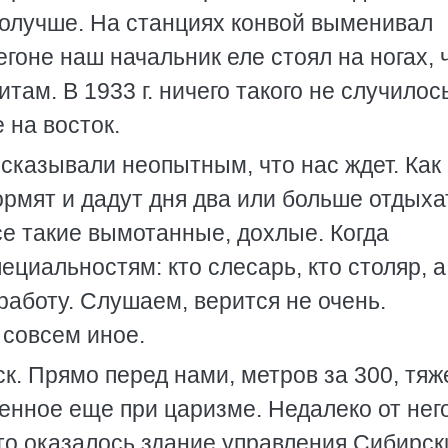
получше. На станциях конвой выменивал
егоне наш начальник еле стоял на ногах, 
там. В 1933 г. ничего такого не случилось
 на восток.
ссказывали неопытным, что нас ждет. Как
ормят и дадут дня два или больше отдыха
се такие вымотанные, дохлые. Когда
ециальностям: кто слесарь, кто столяр, а
работу. Слушаем, верится не очень.
 совсем иное.
к. Прямо перед нами, метров за 300, тяж
енное еще при царизме. Недалеко от нег
то оказалось здание управления Сибирск