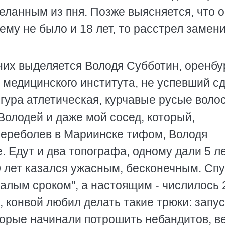
еланным из пня. Позже выясняется, что 
 ему не было и 18 лет, то расстрел замен
 них выделяется Володя Субботин, оренбу
 медицинского института, не успевший сд
игура атлетическая, курчавые русые воло
Володей и даже мой сосед, который,
 Переболев в Мариинске тифом, Володя
 Едут и два топографа, одному дали 5 ле
10 лет казался ужасным, бесконечным. Сп
малым сроком", а настоящим - числилось 
., конвой любил делать такие трюки: запу
оторые начинали потрошить небандитов, в