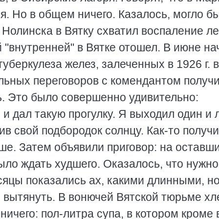
я. Но в общем ничего. Казалось, могло б
 Нолинска в Вятку схватил воспаление ле
й "внутренней" в Вятке отошел. В июне на
уберкулеза желез, залеченных в 1926 г. в
альных переговоров с комендантом получ
ь. Это было совершенно удивительно:
 и дал такую прогулку. Я выходил один и
вив свой подбородок солнцу. Как-то получ
чше. Затем объявили приговор: на оставш
ыло ждать худшего. Оказалось, что нужно
сяцы показались ах, какими длинными, н
 вытянуть. В вонючей Вятской тюрьме хл
ничего: пол-литра супа, в котором кроме