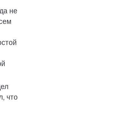
да не
всем
остой
ой
дел
, что