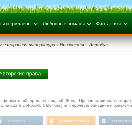
вы и триллеры
Любовные романы
Фантастика
ая старинная литература
» Неизвестно - Автобус
Авторские права
 формате fb2, epub, txt, doc, pdf. Жанр: Прочая старинная литерат
S на сайте LibFox.Ru (ЛибФокс) или прочесть описание и ознакоми
В Instagram
В Одноклассниках
Мы Вконтак