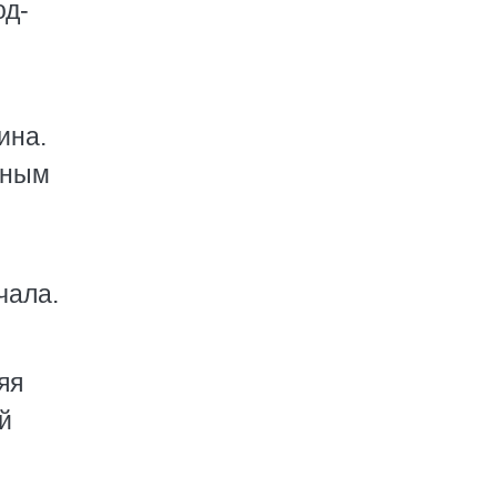
од­
ина.
мным
чала.
яя
й