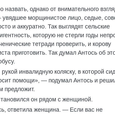
назвать, однако от внимательного взгля­
 — увядшее морщинистое лицо, седые, со
то и аккуратно. Так выглядят сель­ские
гентность, которую не стерли годы непр
ученические тетради проверить, и корову
ста приготовить. Так думал Антось об эт
обусу.
укой инвалидную коляску, в которой си
осит помощи», — подумал Антось и решил
м предложит.
тановился он рядом с женщиной.
ь, ответила женщина. — Если вас не