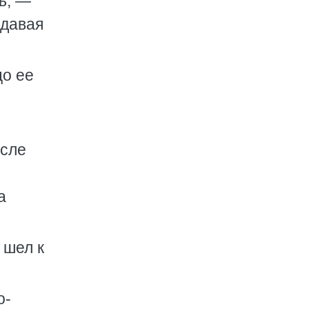
ь, —
адавая
цо ее
осле
а
 шел к
о­