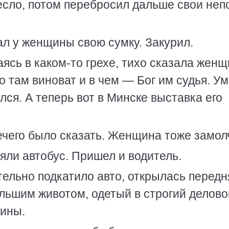
есло, потом перебросил дальше свои неп
ал у женщины свою сумку. Закурил.
ясь в каком-то грехе, тихо сказала жен­щ
о там виноват и в чем — Бог им судья. У
лся. А теперь вот в Минске выставка его
ечего было сказать. Женщина тоже замол
ли автобус. Пришел и водитель.
тельно подкатило авто, открылась передн
ольшим животом, одетый в строгий делово
шины.