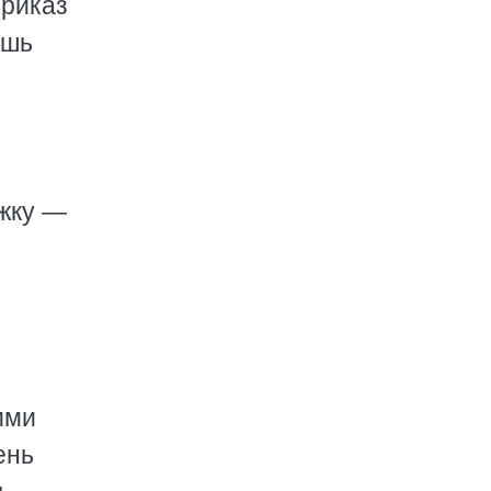
приказ
ешь
ж­ку —
­ми
ень