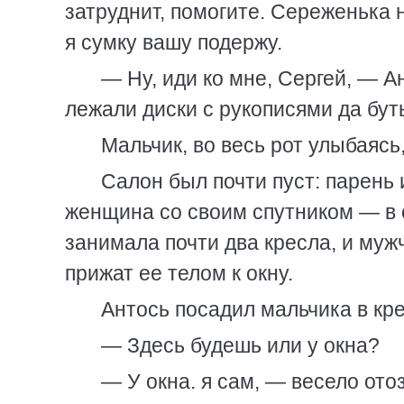
затруднит, помогите. Сереженька н
я сумку вашу подержу.
— Ну, иди ко мне, Сергей, — А
лежали диски с рукописями да бут
Мальчик, во весь рот улыбаясь
Салон был почти пуст: парень 
женщина со своим спутником — в 
занимала почти два кресла, и муж
прижат ее телом к окну.
Антось посадил мальчика в кре
— Здесь будешь или у окна?
— У окна. я сам, — весело ото