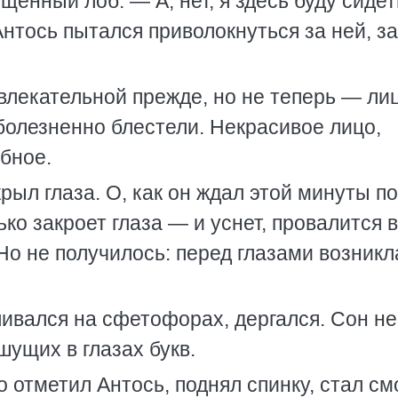
щенный лоб. — А, нет, я здесь буду сидет
Антось пытался приволокнуться за ней, з
лекательной прежде, но не теперь — ли
 болезненно блестели. Некрасивое лицо,
бное.
рыл глаза. О, как он ждал этой минуты п
ко закроет глаза — и уснет, про­валится в
Но не получилось: перед глазами возникл
ливался на сфетофорах, дергался. Сон не
шущих в глазах букв.
отметил Антось, поднял спинку, стал см