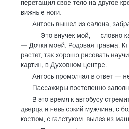
перетащил свое тело на другое кр
вижные ноги.
Антось вышел из салона, забр
— Это внучек мой, — словно ка
— Дочки моей. Родовая травма. Кт
растет, так хорошо рисовать научи
картин, в Духовном центре.
Антось промолчал в ответ — н
Пассажиры постепенно заполня
В это время к автобусу стреми
дверца и невысокий мужчина, с б
костюм, с галстуком, вылез из ма