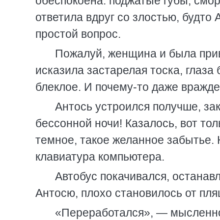
обеспокоена: поджатые губы, смор
ответила вдруг со злостью, будто 
простой вопрос.
Пожалуй, женщина и была прив
исказила застарелая тоска, глаза
блеклое. И почему-то даже вражде
Антось устроился получше, зак
бессонной ночи! Казалось, вот толь
темное, такое желанное забытье. 
клавиатура компьютера.
Автобус покачивался, останав
Антосю, плохо становилось от пля
«Переработался», — мысленно 