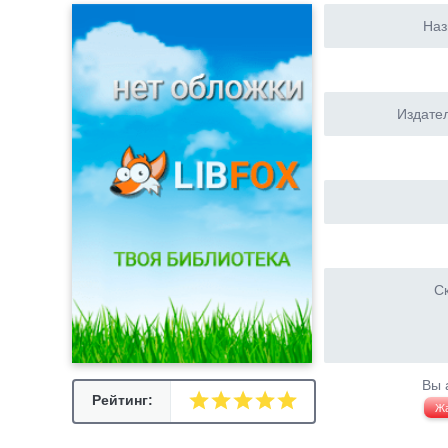
Наз
Издател
Ск
Вы 
Рейтинг:
Ж