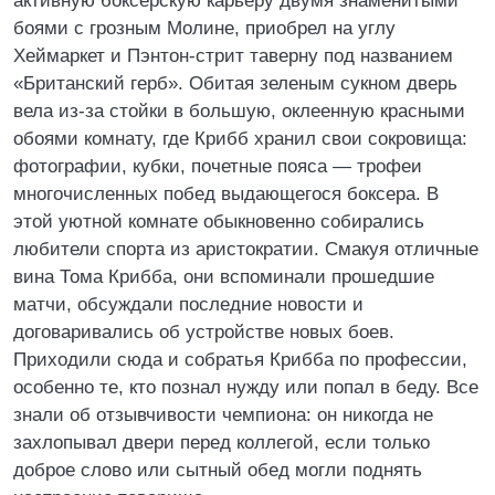
активную боксерскую карьеру двумя знаменитыми
боями с грозным Молине, приобрел на углу
Хеймаркет и Пэнтон-стрит таверну под названием
«Британский герб». Обитая зеленым сукном дверь
вела из-за стойки в большую, оклеенную красными
обоями комнату, где Крибб хранил свои сокровища:
фотографии, кубки, почетные пояса — трофеи
многочисленных побед выдающегося боксера. В
этой уютной комнате обыкновенно собирались
любители спорта из аристократии. Смакуя отличные
вина Тома Крибба, они вспоминали прошедшие
матчи, обсуждали последние новости и
договаривались об устройстве новых боев.
Приходили сюда и собратья Крибба по профессии,
особенно те, кто познал нужду или попал в беду. Все
знали об отзывчивости чемпиона: он никогда не
захлопывал двери перед коллегой, если только
доброе слово или сытный обед могли поднять