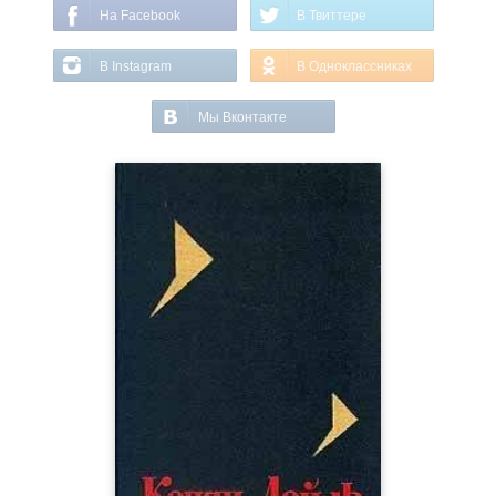
На Facebook
В Твиттере
В Instagram
В Одноклассниках
Мы Вконтакте