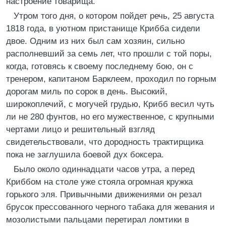
настроение товарища.
Утром того дня, о котором пойдет речь, 25 августа
1818 года, в уютном пристанище Крибба сидели
двое. Одним из них был сам хозяин, сильно
располневший за семь лет, что прошли с той поры,
когда, готовясь к своему последнему бою, он с
тренером, капитаном Барклеем, проходил по горным
дорогам миль по сорок в день. Высокий,
широкоплечий, с могучей грудью, Крибб весил чуть
ли не 280 фунтов, но его мужественное, с крупными
чертами лицо и решительный взгляд
свидетельствовали, что дородность трактирщика
пока не заглушила боевой дух боксера.
Было около одиннадцати часов утра, а перед
Криббом на столе уже стояла огромная кружка
горького эля. Привычными движениями он резал
брусок прессованного черного табака для жевания и
мозолистыми пальцами перетирал ломтики в