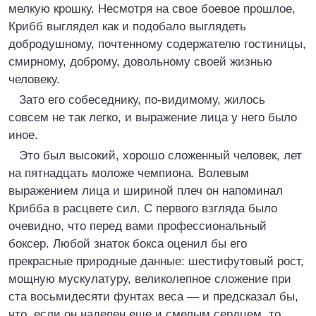
мелкую крошку. Несмотря на свое боевое прошлое,
Крибб выглядел как и подобало выглядеть
добродушному, почтенному содержателю гостиницы,
смирному, доброму, довольному своей жизнью
человеку.
Зато его собеседнику, по-видимому, жилось
совсем не так легко, и выражение лица у него было
иное.
Это был высокий, хорошо сложенный человек, лет
на пятнадцать моложе чемпиона. Волевым
выражением лица и шириной плеч он напоминал
Крибба в расцвете сил. С первого взгляда было
очевидно, что перед вами профессиональный
боксер. Любой знаток бокса оценил бы его
прекрасные природные данные: шестифутовый рост,
мощную мускулатуру, великолепное сложение при
ста восьмидесяти фунтах веса — и предсказал бы,
что, если он наделен еще и смелым сердцем, то