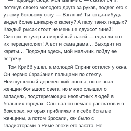
— Подойди сюда, мой мальчик, — сказал он и,
потянув своего молодого друга за рукав, подвел его к
узкому боковому окну. — Взгляни! Ты когда-нибудь
видел более шикарную карету? А пару таких гнедых?
Каждый рысак стоит не меньше двухсот гиней!
Смотри: и кучер и ливрейный лакей — едва ли кто
их перещеголяет! А вот и сама дама… Выходит из
кареты… Подожди здесь, мой мальчик, пойду ее
встречу.
Том Крибб ушел, а молодой Спринг остался у окна.
Он нервно барабанил пальцами по стеклу.
Неискушенный деревенский юноша, он не знал
женщин большого света, но много слышал о
западнях, подстерегающих неопытных людей в
больших городах. Слышал он немало рассказов и о
боксерах, которых приближали к себе богатые
женщины, а потом бросали, как было с
гладиаторами в Риме эпохи его заката. Не