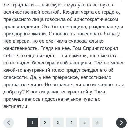
лет тридцати — высокую, смуглую, властную, с
величественной осанкой. Каждая черта ее гордого,
прекрасного лица говорила об аристократическом
происхождении. Это была женщина, рожденная для
придворной жизни. Склонность повелевать была у
нее в крови, но ее смягчала очаровательная
женственность. Глядя на нее, Том Спринг говорил
себе, что еще никогда — ни в жизни, ни в мечтах —
он не видел более красивой женщины. Тем не менее
какой-то внутренний голос предупреждал его об
опасности. Да, у нее прекрасное, непостижимо
прекрасное лицо. Но выражает ли оно искренность и
доброту? К восхищению ее красотой у Тома
примешивалось подсознательное чувство
антипатии.
1
2
3
4
5
6