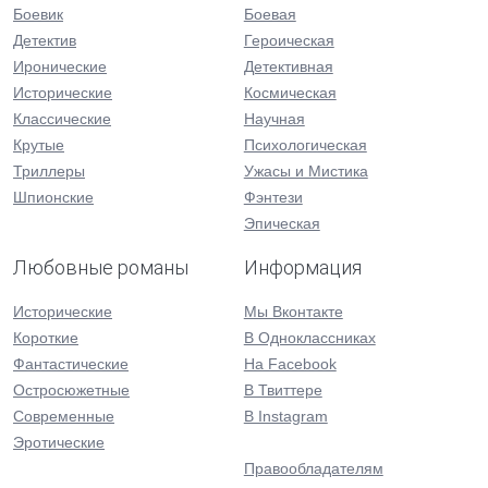
Боевик
Боевая
Детектив
Героическая
Иронические
Детективная
Исторические
Космическая
Классические
Научная
Крутые
Психологическая
Триллеры
Ужасы и Мистика
Шпионские
Фэнтези
Эпическая
Любовные романы
Информация
Исторические
Мы Вконтакте
Короткие
В Одноклассниках
Фантастические
На Facebook
Остросюжетные
В Твиттере
Современные
В Instagram
Эротические
Правообладателям