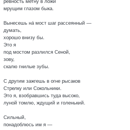
ревность метну в ложи
мрущим глазом быка.
Вынесешь на́ мост шаг рассеянный —
думать,
хорошо внизу бы.
Это я
под мостом разлился Сеной,
зову,
скалю гнилые зубы.
С другим зажгешь в огне рысаков
Стрелку или Сокольники.
Это я, взобравшись туда высоко,
луной томлю, ждущий и голенький.
Сильный,
понадоблюсь им я —