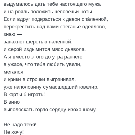
выдумалось дать тебе настоящего мужа
и на рояль положить человечьи ноты.
Если вдруг подкрасться к двери спа́ленной,
перекрестить над вами стёганье одеялово,
знаю —
запахнет шерстью па́ленной,
и серой издымится мясо дьявола.
А я вместо этого до утра раннего
в ужасе, что тебя любить увели,
метался
и крики в строчки выгранивал,
уже наполовину сумасшедший ювелир.
В карты б играть!
В вино
выполоскать горло сердцу изоханному.
Не надо тебя!
Не хочу!