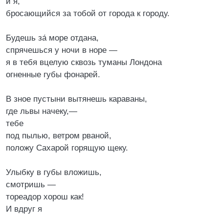
и я,
бросающийся за тобой от города к городу.
Будешь за́ море отдана,
спрячешься у ночи в норе —
я в тебя вцелую сквозь туманы Лондона
огненные губы фонарей.
В зное пустыни вытянешь караваны,
где львы начеку,—
тебе
под пылью, ветром рваной,
положу Сахарой горящую щеку.
Улыбку в губы вложишь,
смотришь —
тореадор хорош как!
И вдруг я