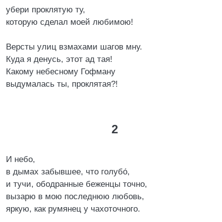
убери проклятую ту,
которую сделал моей любимою!
Версты улиц взмахами шагов мну.
Куда я денусь, этот ад тая!
Какому небесному Гофману
выдумалась ты, проклятая?!
2
И небо,
в дымах забывшее, что голубо́,
и тучи, ободранные беженцы точно,
вызарю в мою последнюю любовь,
яркую, как румянец у чахоточного.