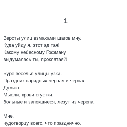
1
Версты улиц взмахами шагов мну.
Куда уйду я, этот ад тая!
Какому небесному Гофману
выдумалась ты, проклятая?!
Буре веселья улицы у́зки.
Праздник нарядных черпал и че́рпал.
Думаю.
Мысли, крови сгустки,
больные и запекшиеся, лезут из черепа.
Мне,
чудотворцу всего, что празднично,