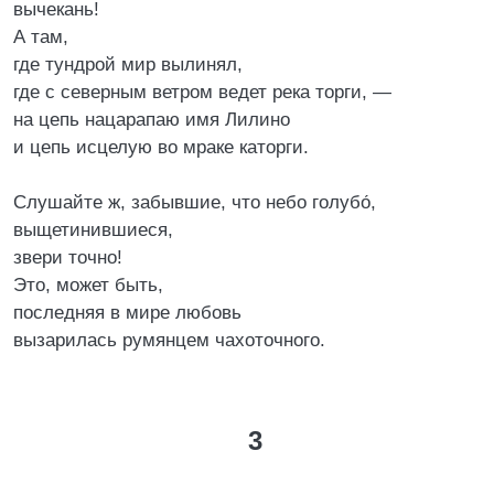
вычекань!
А там,
где тундрой мир вылинял,
где с северным ветром ведет река торги, —
на цепь нацарапаю имя Лилино
и цепь исцелую во мраке каторги.
Слушайте ж, забывшие, что небо голубо́,
выщетинившиеся,
звери точно!
Это, может быть,
последняя в мире любовь
вызарилась румянцем чахоточного.
3