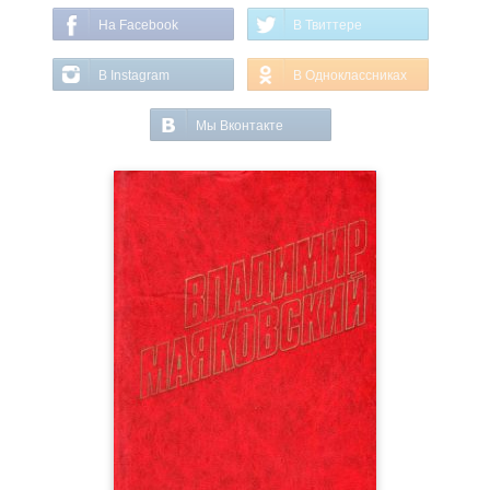
На Facebook
В Твиттере
В Instagram
В Одноклассниках
Мы Вконтакте