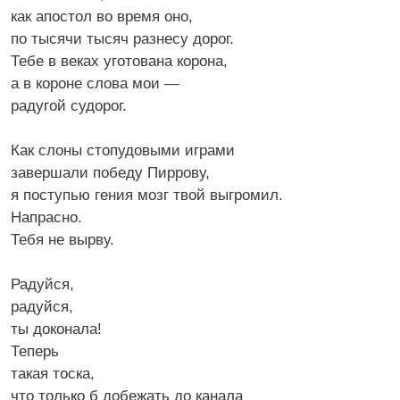
как апостол во время оно,
по тысячи тысяч разнесу дорог.
Тебе в веках уготована корона,
а в короне слова мои —
радугой судорог.
Как слоны стопудовыми играми
завершали победу Пиррову,
я поступью гения мозг твой выгромил.
Напрасно.
Тебя не вырву.
Радуйся,
радуйся,
ты доконала!
Теперь
такая тоска,
что только б добежать до канала