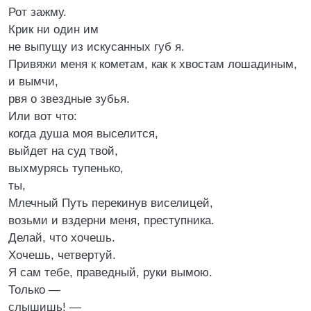
Рот зажму.
Крик ни один им
не выпущу из искусанных губ я.
Привяжи меня к кометам, как к хвостам лошадиным,
и вымчи,
рвя о звездные зубья.
Или вот что:
когда душа моя выселится,
выйдет на суд твой,
выхмурясь тупенько,
ты,
Млечный Путь перекинув виселицей,
возьми и вздерни меня, преступника.
Делай, что хочешь.
Хочешь, четвертуй.
Я сам тебе, праведный, руки вымою.
Только —
слышишь! —