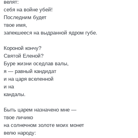
велят:
себя на войне убей!
Последним будет
твое имя,
запекшееся на выдранной ядром губе.
Короной кончу?
Святой Еленой?
Буре жизни оседлав валы,
я — равный кандидат
и на царя вселенной
и на
кандалы.
Быть царем назначено мне —
твое личико
на солнечном золоте моих монет
велю народу: