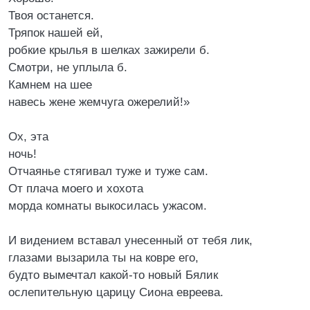
Твоя останется.
Тряпок нашей ей,
робкие крылья в шелках зажирели б.
Смотри, не уплыла б.
Камнем на шее
навесь жене жемчуга ожерелий!»
Ох, эта
ночь!
Отчаянье стягивал туже и туже сам.
От плача моего и хохота
морда комнаты выкосилась ужасом.
И видением вставал унесенный от тебя лик,
глазами вызарила ты на ковре его,
будто вымечтал какой-то новый Бялик
ослепительную царицу Сиона евреева.