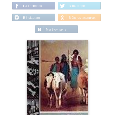
На Facebook
В Твиттере
В Instagram
В Одноклассниках
Мы Вконтакте