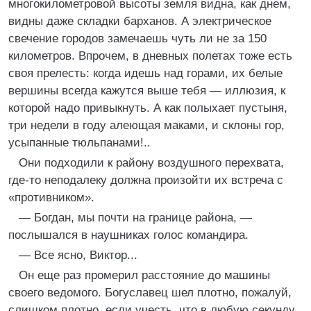
многокилометровой высоты земля видна, как днем,
видны даже складки барханов. А электрическое
свечение городов замечаешь чуть ли не за 150
километров. Впрочем, в дневных полетах тоже есть
своя прелесть: когда идешь над горами, их белые
вершины всегда кажутся выше тебя — иллюзия, к
которой надо привыкнуть. А как полыхает пустыня,
три недели в году алеющая маками, и склоны гор,
усыпанные тюльпанами!..
Они подходили к району воздушного перехвата,
где-то неподалеку должна произойти их встреча с
«противником».
— Богдан, мы почти на границе района, —
послышался в наушниках голос командира.
— Все ясно, Виктор...
Он еще раз промерил расстояние до машины
своего ведомого. Богуславец шел плотно, пожалуй,
слишком плотно, если учесть, что в любую секунду