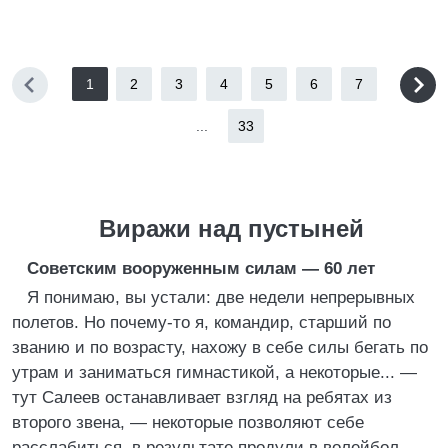
1
2
3
4
5
6
7
...
33
Виражи над пустыней
Советским вооруженным силам — 60 лет
Я понимаю, вы устали: две недели непрерывных
полетов. Но почему-то я, командир, старший по
званию и по возрасту, нахожу в себе силы бегать по
утрам и заниматься гимнастикой, а некоторые... —
тут Салеев останавливает взгляд на ребятах из
второго звена, — некоторые позволяют себе
расслабиться, в результате продули в волейбол