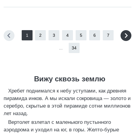
1
2
3
4
5
6
7
...
34
Вижу сквозь землю
Хребет поднимался к небу уступами, как древняя
пирамида инков. А мы искали сокровища — золото и
серебро, скрытые в этой пирамиде сотни миллионов
лет назад.
Вертолет взлетал с маленького пустынного
аэродрома и уходил на юг, в горы. Желто-бурые