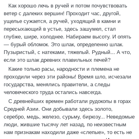
Как хорошо лечь в ручей и потом почувствовать
ветер с далеких вершин! Проходит час, другой,
ущелье сужается, а ручей, уходящий в камни и
пересыхающий в устье, здесь зашумел, стал
глубже, шире, холоднее. Набираем высоту. И опять
— бурый обломок. Это шлак, определенно шлак.
Пузыристый, с натеками, тяжелый. Рудный... А что,
если это шлак древних плавильных печей?
Какие только расы, народности и племена не
проходили через эти районы! Время шло, исчезали
государства, менялись правители, а следы
человеческого труда остались навсегда.
С древнейших времен работали рудокопы в горах
Средней Азии. Они добывали здесь золото,
серебро, медь, железо, сурьму, бирюзу... Неведомые
люди, жившие тысячу лет назад, по неизвестным
нам признакам находили даже «слепые», то есть не