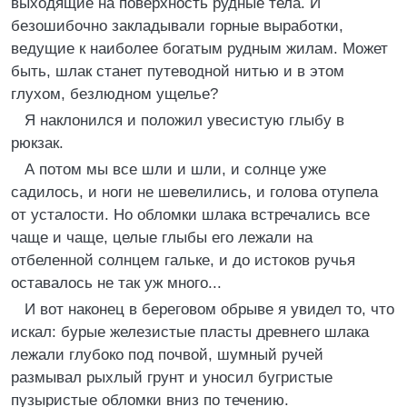
выходящие на поверхность рудные тела. И
безошибочно закладывали горные выработки,
ведущие к наиболее богатым рудным жилам. Может
быть, шлак станет путеводной нитью и в этом
глухом, безлюдном ущелье?
Я наклонился и положил увесистую глыбу в
рюкзак.
А потом мы все шли и шли, и солнце уже
садилось, и ноги не шевелились, и голова отупела
от усталости. Но обломки шлака встречались все
чаще и чаще, целые глыбы его лежали на
отбеленной солнцем гальке, и до истоков ручья
оставалось не так уж много...
И вот наконец в береговом обрыве я увидел то, что
искал: бурые железистые пласты древнего шлака
лежали глубоко под почвой, шумный ручей
размывал рыхлый грунт и уносил бугристые
пузыристые обломки вниз по течению.