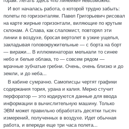
горам. Летать здесь «по линейке» невозможно.
И вот началась работа, о которой трудно забыть:
полеты по горизонталям. Павел Григорьевич рисовал
на карте жирные горизонтали, виляющие по крутым
склонам. А Слава, как слаломист, повторял эти
линии в воздухе, бросая вертолет в узкие ущелья,
закладывая головокружительные — с борта на борт
— виражи... В иллюминаторах мелькали то синее
небо и белые облака, то — совсем рядом —
мрачные зубчатые гребни. Очень, очень близко и до
земли, и до неба...
В кабине сумрачно. Самописцы чертят графики
содержания тория, урана и калия. Мерно стучит
перфоратор — это кодируются данные для ввода
информации в вычислительную машину. Только
ЭВМ может правильно обработать десятки тысяч
измерений, полученных в воздухе. Идет обычная
работа, и впереди еще три часа полета...