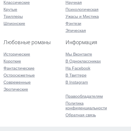
Классические
Научная
Крутые
Психологическая
Триллеры
Ужасы и Мистика
Шпионские
Фэнтези
Эпическая
Любовные романы
Информация
Исторические
Мы Вконтакте
Короткие
В Одноклассниках
Фантастические
На Facebook
Остросюжетные
В Твиттере
Современные
В Instagram
Эротические
Правообладателям
Политика
конфиденциальности
Обратная связь