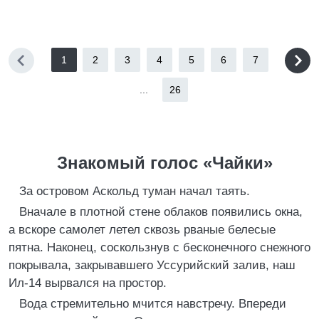
1
2
3
4
5
6
7
...
26
Знакомый голос «Чайки»
За островом Аскольд туман начал таять.
Вначале в плотной стене облаков появились окна,
а вскоре самолет летел сквозь рваные белесые
пятна. Наконец, соскользнув с бесконечного снежного
покрывала, закрывавшего Уссурийский залив, наш
Ил-14 вырвался на простор.
Вода стремительно мчится навстречу. Впереди