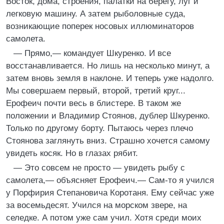
Восток, дома, строения, палатки на берегу, луг и
легковую машину. А затем рыболовные суда,
возникающие поперек носовых иллюминаторов
самолета.
— Прямо,— командует Шкуренко. И все
восстанавливается. Но лишь на несколько минут, а
затем вновь земля в наклоне. И теперь уже надолго.
Мы совершаем первый, второй, третий круг...
Ерофеич почти весь в блистере. В таком же
положении и Владимир Стоянов, дублер Шкуренко.
Только по другому борту. Пытаюсь через плечо
Стоянова заглянуть вниз. Страшно хочется самому
увидеть косяк. Но в глазах рябит.
— Это совсем не просто — увидеть рыбу с
самолета,— объясняет Ерофеич.— Сам-то я учился
у Порфирия Степановича Коротаня. Ему сейчас уже
за восемьдесят. Учился на морском звере, на
селедке. А потом уже сам учил. Хотя среди моих