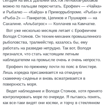
сегодня на весь Дальний Восток летнабов-рыбаков
можно по пальцам пересчитать. Ерофеич — «Чайка»
и Рыбалко — «Кайра» в Приморрыбпроме. «Рыба» и
«Рыба-2» — Панкратов, Целиков и Пушкарев — на
Сахалине. «Альбатрос» — Коллачев на Камчатке.
Вот уже несколько месяцев летает с Ерофеичем
Володя Стоянов. Он техник-механик промышленного
рыболовства, тралмейстер, казалось бы, ему
работать на разведке нетрудно. Так вот, Володя
признался, что стать настоящим летным
наблюдателем на промысле очень и очень непросто.
Ерофеич по-прежнему почти по пояс в блистере.
Лишь изредка присаживается на откидную
скамеечку-сиденье и вновь всматривается в
поверхность моря.
Ведет наблюдение и Володя Стоянов, хотя принято
контролировать море по очереди. Я пытаюсь понять,
как все-таки видят они косяки, и торчу в стеклянном