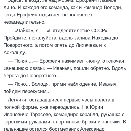
Здесь, в воздухе над морем, Ерофеич главное
лицо. И каждая его команда, как и команда Володи,
когда Ерофеич отдыхает, выполняется
незамедлительно.
— «Чайка», я — «Пятидесятилетие СССР».
Пройдите, пожалуйста, вдоль залива Находка до
Поворотного, а потом опять до Лихачева и к
Аскольду.
— Понял...— Ерофеич нажимает кнопку, отключая
«внешнюю связь».— Иваныч, пошли обратно. Вдоль
берега до Поворотного...
— Ясно... Володя, прими наблюдение. Иваныч,
пойдем перекусим...
Летчики, остававшиеся первые часы полета в
полной форме, уже переоделись. На Юрии
Ивановиче Тарасове, командире корабля, рубашка с
короткими рукавами, спортивные брюки и тапочки. В
тельняшке остался бортмеханик Александр