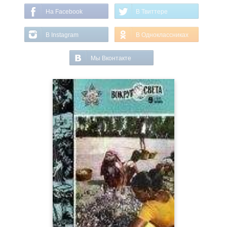
На Facebook
В Твиттере
В Instagram
В Одноклассниках
Мы Вконтакте