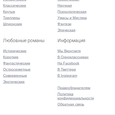
Классические
Научная
Крутые
Психологическая
Триллеры
Ужасы и Мистика
Шпионские
Фэнтези
Эпическая
Любовные романы
Информация
Исторические
Мы Вконтакте
Короткие
В Одноклассниках
Фантастические
На Facebook
Остросюжетные
В Твиттере
Современные
В Instagram
Эротические
Правообладателям
Политика
конфиденциальности
Обратная связь