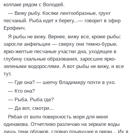
колпаке рядом с Володей.
— Вижу рыбу. Косяки лентообразные, грунт
песчаный. Рыба идет к берегу...— говорит в эфир
Ерофеич.
Я рыбы не вижу. Вернее, вижу все, кроме рыбы:
заросли анфельции — сверху они темно-бурые,
ярко-желтые песчаные участки дна, уходящие в
глубину скальные образования, заросшие ярко-
зелеными водорослями. А вот рыбы не вижу, и все
тут.
— Где она? — шепчу Владимиру почти в ухо.
— Кто она?
— Рыба. Рыба где?
— Да вот, смотри...
Рябая от волн поверхность моря для меня
одинакова. Отчетливо различаю на зеркале воды
лишь тени облаков, словно плывущие в океан... Их я