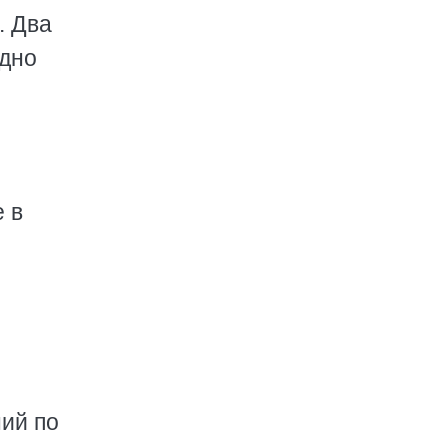
. Два
идно
 в
ний по