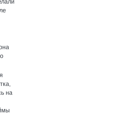
елали
мле
 она
хо
я
тка,
сь на
оймы