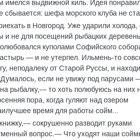
 имелся выдвижной киль. Идея понравил
е сбывается: шефа морского клуба не стал
иехать в Новгород. Уже ударили холода,
 и не для посещений рыбацких деревень.
полюбовался куполами Софийского собор
настырь — и не утерпел. Ильмень-то сов
гу, неподалеку от Старой Руссы, и наход
. Думалось, если не увижу под парусами 
 на рыбалку,— то хоть полюбуюсь на них 
осенняя пора, когда гуляют над озером
аилучшее время для работы сойм...
 книжку,— сокрушенно разводит руками
оуменный вопрос.— Что уходят наши сойм