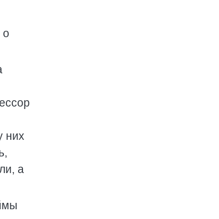
 о
а
фессор
у них
ь,
ли, а
оймы