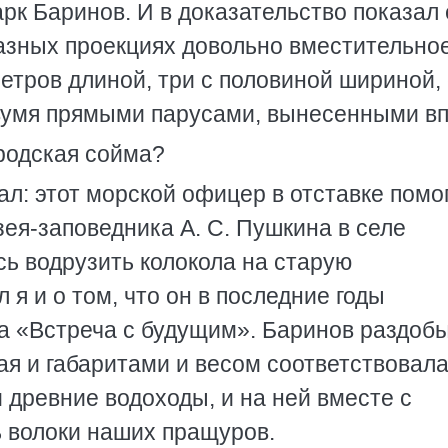
рк Баринов. И в доказательство показал 
разных проекциях довольно вместительно
етров длиной, три с половиной шириной, 
умя прямыми парусами, вынесенными вп
родская сойма?
л: этот морской офицер в отставке помо
ея-заповедника А. С. Пушкина в селе
ь водрузить колокола на старую
я и о том, что он в последние годы
а «Встреча с будущим». Баринов раздоб
я и габаритами и весом соответствовала
и древние водоходы, и на ней вместе с
ь волоки наших пращуров.