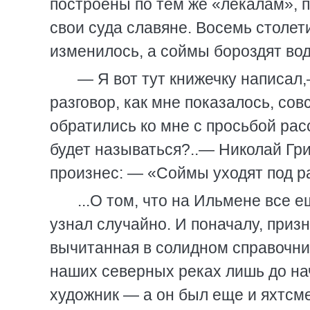
построены по тем же «лекалам», п
свои суда славяне. Восемь столети
изменилось, а соймы бороздят во
— Я вот тут книжечку написал
разговор, как мне показалось, со
обратились ко мне с просьбой расск
будет называться?..— Николай Гри
произнес: — «Соймы уходят под р
...О том, что на Ильмене все 
узнал случайно. И поначалу, призн
вычитанная в солидном справочник
наших северных реках лишь до на
художник — а он был еще и яхтсм