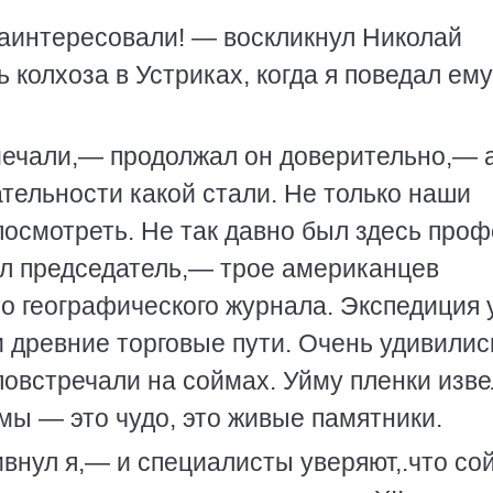
заинтересовали! — воскликнул Николай
 колхоза в Устриках, когда я поведал ему
мечали,— продолжал он доверительно,— 
тельности какой стали. Не только наши
посмотреть. Не так давно был здесь про
ал председатель,— трое американцев
то географического журнала. Экспедиция 
и древние торговые пути. Очень удивилис
овстречали на соймах. Уйму пленки изве
ймы — это чудо, это живые памятники.
внул я,— и специалисты уверяют,.что с