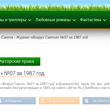
вы и триллеры
Любовные романы
Фантастика
 Света - Журнал «Вокруг Света» №07 за 1987 год
Авторские права
» №07 за 1987 год
«Вокруг Света» №07 за 1987 год" в формате fb2, epub, txt, doc, pdf
 онлайн без регистрации и SMS на сайте LibFox.Ru (ЛибФокс) или п
В Instagram
В Одноклассниках
Мы Вконтак