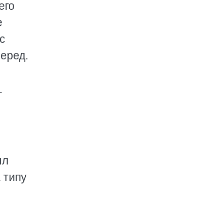
его
е
с
еред.
г
ыл
 типу