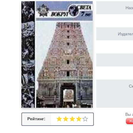
Наз
Издател
Ск
Вы 
Рейтинг:
Ж