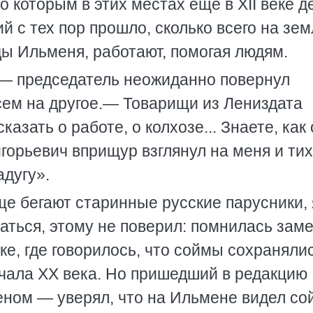
о которым в этих местах еще в XII веке д
й с тех пор прошло, сколько всего на зе
ды Ильменя, работают, помогая людям.
,— председатель неожиданно повернул
всем на другое.— Товарищи из Лениздата
азать о работе, о колхозе... Знаете, как
горьевич вприщур взглянул на меня и ти
адугу».
еще бегают старинные русские парусники, 
аться, этому не поверил: помнилась заме
е, где говорилось, что соймы сохраняли
чала XX века. Но пришедший в редакцию
еном — уверял, что на Ильмене видел с