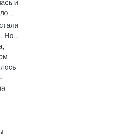
ась и
о...
 стали
 Но...
а,
сем
илось
—
на
ы,