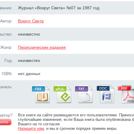
вание:
Журнал «Вокруг Света» №07 за 1987 год
Автор:
Вокруг Света
ьство:
неизвестно
Жанр:
Периодические издания
Год:
неизвестен
ISBN:
нет данных
ачать:
автор?
Все книги на сайте размещаются его пользователями. Принос
глубочайшие извинения, если Ваша книга была опубликована б
алоба
Вашего на то согласия.
Напишите нам
, и мы в срочном порядке примем меры.