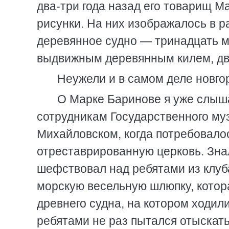
два-три года назад его товарищ Ма
рисунки. На них изображалось в 
деревянное судно — тринадцать м
выдвижным деревянным килем, дв
Неужели и в самом деле новго
О Марке Баринове я уже слыша
сотрудникам Государственного муз
Михайловском, когда потребовалос
отреставрированную церковь. Знал 
шефствовал над ребятами из клуб
морскую весельную шлюпку, котора
древнего судна, на котором ходил
ребятами не раз пытался отыскат