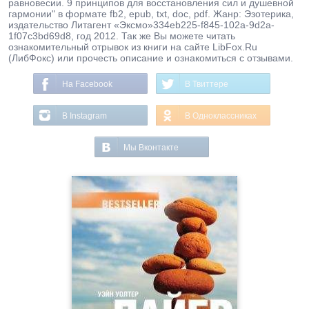
равновесии. 9 принципов для восстановления сил и душевной
гармонии" в формате fb2, epub, txt, doc, pdf. Жанр: Эзотерика,
издательство Литагент «Эксмо»334eb225-f845-102a-9d2a-
1f07c3bd69d8, год 2012. Так же Вы можете читать
ознакомительный отрывок из книги на сайте LibFox.Ru
(ЛибФокс) или прочесть описание и ознакомиться с отзывами.
На Facebook
В Твиттере
В Instagram
В Одноклассниках
Мы Вконтакте