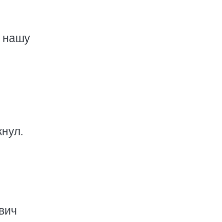
в нашу
кнул.
вич