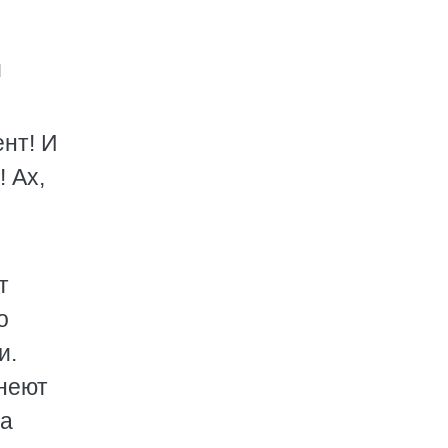
й
нт! И
 Ах,
т
о
и.
днеют
ла