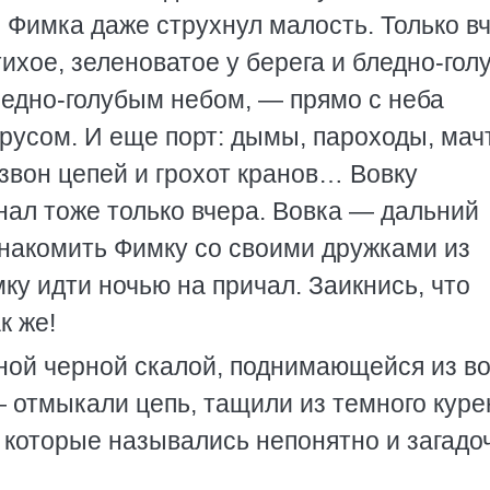
 Фимка даже струхнул малость. Только в
ихое, зеленоватое у берега и бледно-гол
ледно-голубым небом, — прямо с неба
русом. И еще порт: дымы, пароходы, мач
 звон цепей и грохот кранов… Вовку
нал тоже только вчера. Вовка — дальний
накомить Фимку со своими дружками из
ку идти ночью на причал. Заикнись, что
к же!
ной черной скалой, поднимающейся из в
 отмыкали цепь, тащили из темного куре
, которые назывались непонятно и загадо