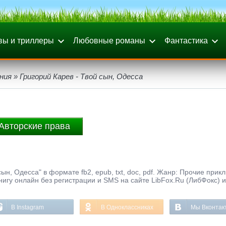
вы и триллеры
Любовные романы
Фантастика
ния
» Григорий Карев - Твой сын, Одесса
Авторские права
ын, Одесса" в формате fb2, epub, txt, doc, pdf. Жанр: Прочие прик
книгу онлайн без регистрации и SMS на сайте LibFox.Ru (ЛибФокс) 
В Instagram
В Одноклассниках
Мы Вконтак