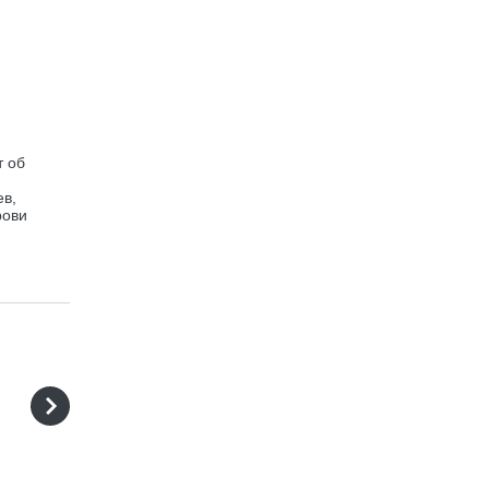
т об
ев,
рови