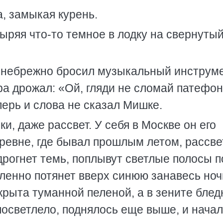
, замыкая курень.
ыряя что-то темное в лодку на свернуты
к небрежно бросил музыкальный инструме
а дрожал: «Ой, гляди не сломай патефон!
перь и слова не сказал Мишке.
и, даже рассвет. У себя в Москве он его
ревне, где бывал прошлым летом, рассве
здрогнет темь, поплывут светлые полосы п
дленно потянет вверх синюю занавесь ноч
крыта туманной пеленой, а в зените бле
посветлело, поднялось еще выше, и нача