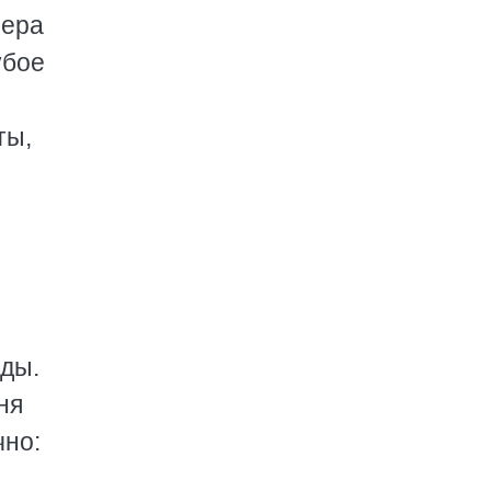
чера
убое
ты,
оды.
ня
чно: