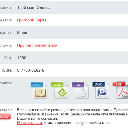
вание:
Твой сын, Одесса
Автор:
Григорий Карев
ьство:
Маяк
Жанр:
Прочие приключения
Год:
1990
ISBN:
5-7760-0162-5
ачать:
автор?
Все книги на сайте размещаются его пользователями. Принос
глубочайшие извинения, если Ваша книга была опубликована б
алоба
Вашего на то согласия.
Напишите нам
, и мы в срочном порядке примем меры.