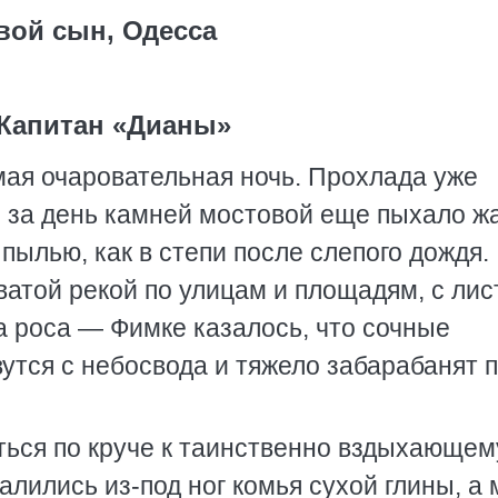
вой сын, Одесса
 Капитан «Дианы»
мая очаровательная ночь. Прохлада уже
я за день камней мостовой еще пыхало ж
 пылью, как в степи после слепого дождя.
атой рекой по улицам и площадям, с лис
а роса — Фимке казалось, что сочные
утся с небосвода и тяжело забарабанят 
аться по круче к таинственно вздыхающем
алились из-под ног комья сухой глины, а