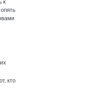
ь к
 опять
ковами
ких
т, кто