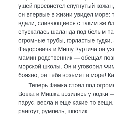
ушей просвистел спугнутый кожан,
он впервые в жизни увидел море: т
вдали, сливающееся с таким же б
спускалась шаланда под белым па
огромные трубы, горластые гудки,
Федоровича и Мишу Куртича он уз
мамин родственник — обещал поз
морской школы. Он и уговорил Фим
боязно, он тебя возьмет в море! Ка
Теперь Фимка стоял под огром
Вовка и Мишка возились у лодки —
парус, весла и еще какие-то вещи
рангоут, румпель, шполик…