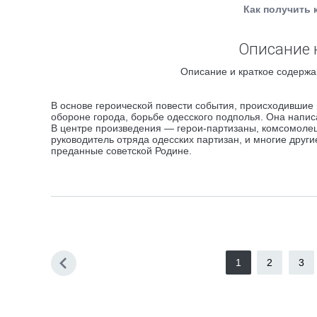
Как получить 
Описание к
Описание и краткое содержа
В основе героической повести события, происходившие 
обороне города, борьбе одесского подполья. Она напис
В центре произведения — герои-партизаны, комсомолец 
руководитель отряда одесских партизан, и многие друг
преданные советской Родине.
1
2
3