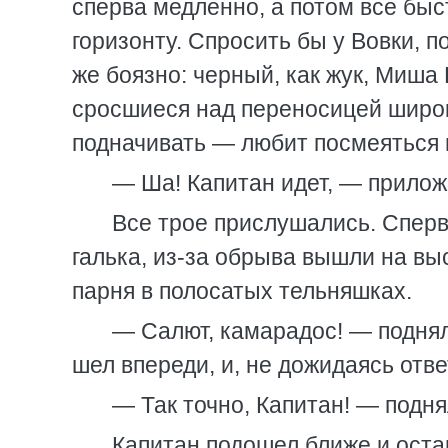
сперва медленно, а потом все быс
горизонту. Спросить бы у Вовки, п
же боязно: черный, как жук, Миша
сросшиеся над переносицей широк
подначивать — любит посмеяться 
— Ша! Капитан идет, — прилож
Все трое прислушались. Сперв
галька, из-за обрыва вышли на в
парня в полосатых тельняшках.
— Салют, камарадос! — поднял р
шел впереди, и, не дожидаясь отве
— Так точно, Капитан! — подня
Капитан подошел ближе и оста