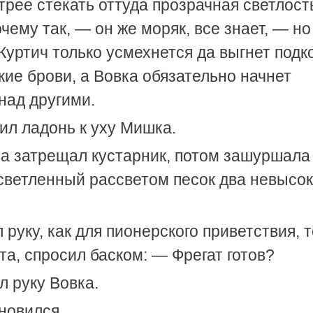
трее стекать оттуда прозрачная светлост
очему так, — он же моряк, все знает, — но
 Куртич только усмехнется да выгнет под
ие брови, а Вовка обязательно начнет
над другими.
ил ладонь к уху Мишка.
а затрещал кустарник, потом зашуршала
ысветленный рассветом песок два невысо
уку, как для пионерского приветствия, то
та, спросил баском: — Фрегат готов?
л руку Вовка.
новился.