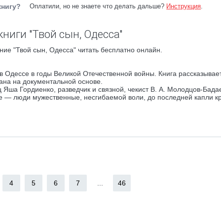
книгу?
Оплатили, но не знаете что делать дальше?
Инструкция
.
ниги "Твой сын, Одесса"
ние "Твой сын, Одесса" читать бесплатно онлайн.
в Одессе в годы Великой Отечественной войны. Книга рассказывае
ана на документальной основе.
Яша Гордиенко, разведчик и связной, чекист В. А. Молодцов-Бада
ие — люди мужественные, несгибаемой воли, до последней капли к
4
5
6
7
...
46