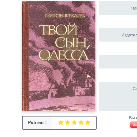
Наз
Издател
Ск
Вы 
Рейтинг:
Ж