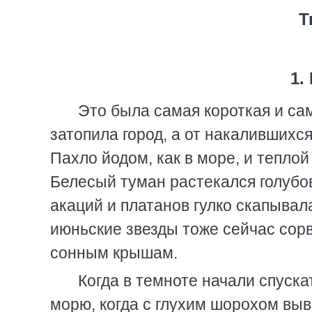
Т
1.
Это была самая короткая и са
затопила город, а от накалившихс
Пахло йодом, как в море, и теплой
Белесый туман растекался голубов
акаций и платанов гулко скапывал
июньские звезды тоже сейчас сорв
сонным крышам.
Когда в темноте начали спуск
морю, когда с глухим шорохом выв