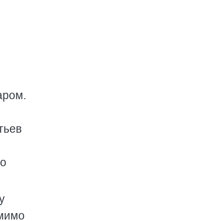
аром.
тьев
по
у
 мимо