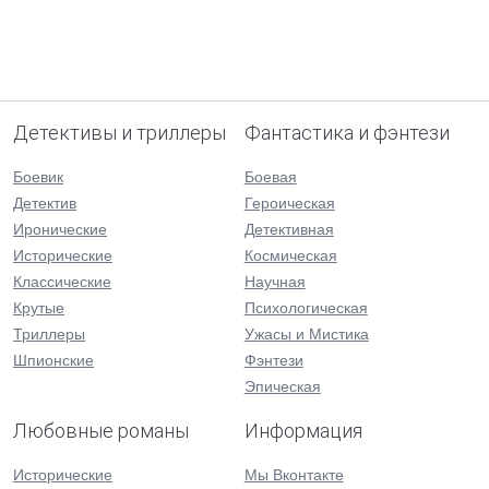
Детективы и триллеры
Фантастика и фэнтези
Боевик
Боевая
Детектив
Героическая
Иронические
Детективная
Исторические
Космическая
Классические
Научная
Крутые
Психологическая
Триллеры
Ужасы и Мистика
Шпионские
Фэнтези
Эпическая
Любовные романы
Информация
Исторические
Мы Вконтакте