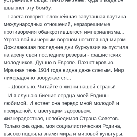
устремился сюда. Никто не знает, куда и когда он
швырнет эту бомбу.
Газета говорит: сложнейшая запутанная паутина
международных отношений, неразрешимые
противоречия обанкротившегося империализма...
Угроза войны черным вороном носится над миром.
Доживающая последние дни буржуазия выпустила
на арену свои последние резервы - фашистских
молодчиков. Душно в Европе. Пахнет кровью.
Мрачная тень 1914 года видна даже слепым. Мир
лихорадочно вооружается...
- Довольно. Читайте о жизни нашей страны!
И я слушаю биение сердца моей Родины
любимой. И встает она передо мной молодой и
прекрасной, с цветущим здоровьем,
жизнерадостная, непобедимая Страна Советов.
Только она одна, моя социалистическая Родина,
высоко подняла знамя мира и мировой культуры.