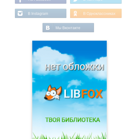
В Instagram
В Одноклассниках
Мы Вконтакте