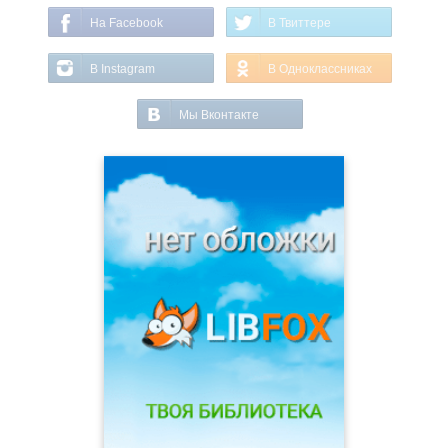
На Facebook
В Твиттере
В Instagram
В Одноклассниках
Мы Вконтакте