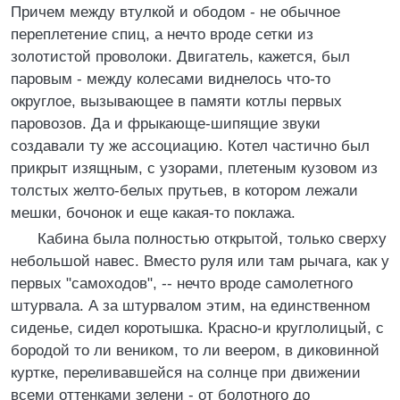
Причем между втулкой и ободом - не обычное
переплетение спиц, а нечто вроде сетки из
золотистой проволоки. Двигатель, кажется, был
паровым - между колесами виднелось что-то
округлое, вызывающее в памяти котлы первых
паровозов. Да и фрыкающе-шипящие звуки
создавали ту же ассоциацию. Котел частично был
прикрыт изящным, с узорами, плетеным кузовом из
толстых желто-белых прутьев, в котором лежали
мешки, бочонок и еще какая-то поклажа.
Кабина была полностью открытой, только сверху
небольшой навес. Вместо руля или там рычага, как у
первых "самоходов", -- нечто вроде самолетного
штурвала. А за штурвалом этим, на единственном
сиденье, сидел коротышка. Красно-и круглолицый, с
бородой то ли веником, то ли веером, в диковинной
куртке, переливавшейся на солнце при движении
всеми оттенками зелени - от болотного до