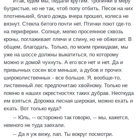
Итак, едем мы, педали крутим. Тропинки в меру
бугристые, но не так, чтоб попу отбить. Песок на них
плотненький, благо дождь вчера прошел, колеса не
вязнут. Стекла битого почти нет. Птички поют где-то
на периферии. Солнце, мелко просеянное сквозь
кроны, поглаживает плечи и спину, но не обжигает. В
общем, благодать. Только, по моим прикидкам, мы
уже на шоссе должны выкатиться, по которому
можно и домой чухнуть. А его все нет и нет. Да и
привычных сосен все меньше, а дубов и прочих
широколиственных - все больше. Я, вообще-то,
лиственный лес предпочитаю хвойному. Только не
помню в наших окрестностях таких дубрав. Неоткуда
им взяться. Дорожка лесная широкая, можно ехать и
ехать. Вот только куда?
-- Юль, -- осторожно так говорю, -- мы, кажется,
немного не туда заехали.
-- Да я уж вижу, пап. Ты вокруг посмотри.