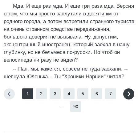
Мда. И еще раз мда. И еще три раза мда. Версия
о том, что мы просто заплутали в десяти км от
родного города, а потом встретили странного туриста
на очень странном средстве передвижения,
большого доверия не вызывала. Ну, допустим,
эксцентричный иностранец, который заехал в нашу
глубинку, но не бельмеса по-русски. Но чтоб он
велосипеда ни разу не видел?
-- Пап, мы, кажется, совсем не туда заехали, --
шепнула Юленька. - Ты "Хроники Нарнии" читал?
1
2
3
4
5
6
7
...
90