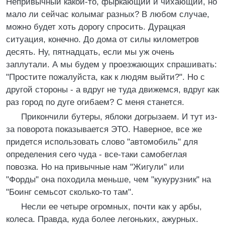
Непривычный какой-то, фыркающий и чихающий, но
мало ли сейчас колымаг разных? В любом случае,
можно будет хоть дорогу спросить. Дурацкая
ситуация, конечно. До дома от силы километров
десять. Ну, пятнадцать, если мы уж очень
заплутали. А мы будем у проезжающих спрашивать:
"Простите пожалуйста, как к людям выйти?". Но с
другой стороны - а вдруг не туда движемся, вдруг как
раз город по дуге огибаем? С меня станется.
Прикончили бутеры, яблоки догрызаем. И тут из-
за поворота показывается ЭТО. Наверное, все же
придется использовать слово "автомобиль" для
определения сего чуда - все-таки самобеглая
повозка. Но на привычные нам "Жигули" или
"Форды" она походила меньше, чем "кукурузник" на
"Боинг семьсот сколько-то там".
Несли ее четыре огромных, почти как у арбы,
колеса. Правда, куда более легоньких, ажурных.