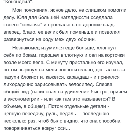
"Конондейл".
Мои пояснения, ясное дело, не слишком помогли
делу. Юля для большей наглядности оседлала
своего "команча" и проехалась по дорожке взад-
вперед, благо, ее велик был поменьше и позволял
развернуться на ходу меж двух обочин.
Незнакомец изумился еще больше, хлопнул
себя по бокам, подошел вплотную и сел на корточки
возле моего вела. С минуту пристально его изучал,
потом зыркнул на меня вопросительно, достал из-за
пазухи блокнот и, кажется, карандаш - и принялся
лихорадочно зарисовывать велосипед. Сперва
общий вид (нарисовал на удивление быстро, причем
в аксонометрии - или как там это называется? В
объеме, в общем). Потом отдельные детали -
цепную передачу, руль, педаль -- последнюю
несколько раз, чтоб было видно, что она способна
поворачиваться вокруг оси...