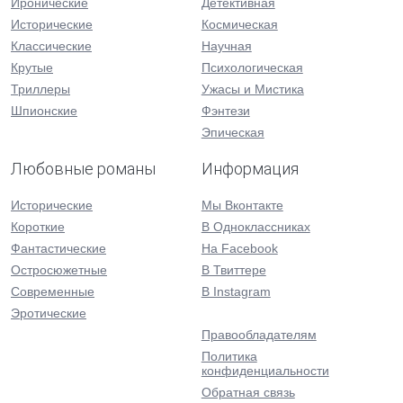
Иронические
Детективная
Исторические
Космическая
Классические
Научная
Крутые
Психологическая
Триллеры
Ужасы и Мистика
Шпионские
Фэнтези
Эпическая
Любовные романы
Информация
Исторические
Мы Вконтакте
Короткие
В Одноклассниках
Фантастические
На Facebook
Остросюжетные
В Твиттере
Современные
В Instagram
Эротические
Правообладателям
Политика
конфиденциальности
Обратная связь