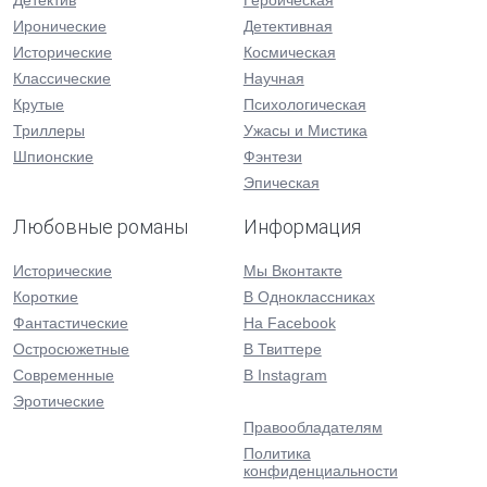
Детектив
Героическая
Иронические
Детективная
Исторические
Космическая
Классические
Научная
Крутые
Психологическая
Триллеры
Ужасы и Мистика
Шпионские
Фэнтези
Эпическая
Любовные романы
Информация
Исторические
Мы Вконтакте
Короткие
В Одноклассниках
Фантастические
На Facebook
Остросюжетные
В Твиттере
Современные
В Instagram
Эротические
Правообладателям
Политика
конфиденциальности