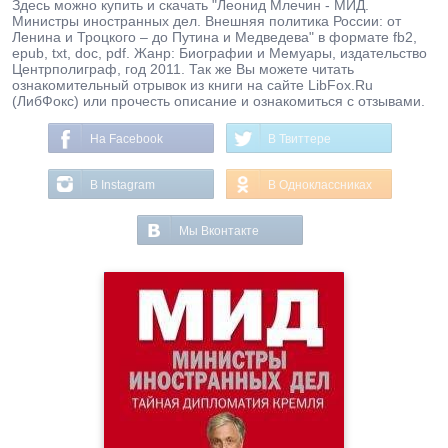
Здесь можно купить и скачать "Леонид Млечин - МИД.
Министры иностранных дел. Внешняя политика России: от
Ленина и Троцкого – до Путина и Медведева" в формате fb2,
epub, txt, doc, pdf. Жанр: Биографии и Мемуары, издательство
Центрполиграф, год 2011. Так же Вы можете читать
ознакомительный отрывок из книги на сайте LibFox.Ru
(ЛибФокс) или прочесть описание и ознакомиться с отзывами.
На Facebook
В Твиттере
В Instagram
В Одноклассниках
Мы Вконтакте