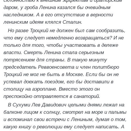
склонностью к внешним эффектам и ораторским
даром, у гроба Ленина казался бы очевидным
наследником. А в его отсутствие в верности
ленинским идеям клялся Сталин.
Но разве Троцкий не должен был сам сообразить,
что ему следует немедленно возвращаться? И не
только для того, чтобы участвовать в дележе
власти. Смерть Ленина стала серьезным
потрясением для страны. В такую минуту
председатель Реввоенсовета и член политбюро
Троцкий не мог не быть в Москве. Если бы он не
успевал доехать поездом, его бы доставили в
столицу на аэроплане. Вместо этого он
преспокойно отправляется в санаторий.
В Сухуми Лев Давидович целыми днями лежал на
балконе лицом к солнцу, смотрел на море и пальмы
и вспоминал свои встречи с Лениным, думая о том,
какую книгу о революции ему следует написать. А