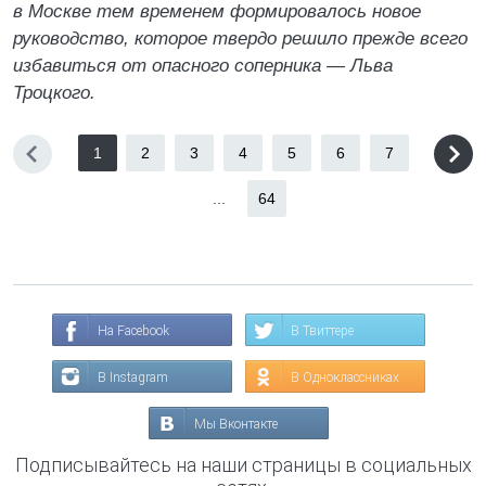
в Москве тем временем формировалось новое
руководство, которое твердо решило прежде всего
избавиться от опасного соперника — Льва
Троцкого.
1
2
3
4
5
6
7
...
64
На Facebook
В Твиттере
В Instagram
В Одноклассниках
Мы Вконтакте
Подписывайтесь на наши страницы в социальных