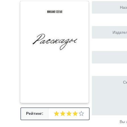
Наз
Издател
Ск
Рейтинг:
Вы 