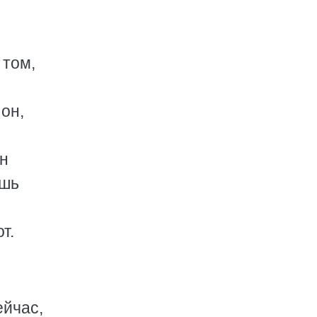
 том,
 он,
он
ишь
т.
ейчас,