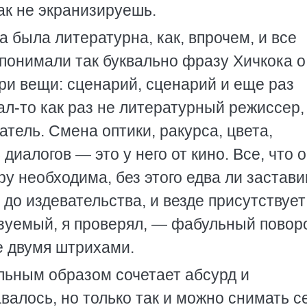
ак не экранизируешь.
 была литературна, как, впрочем, и все
 понимали так буквально фразу Хичкока о
ри вещи: сценарий, сценарий и еще раз
ал-то как раз не литературный режиссер,
тель. Смена оптики, ракурса, цвета,
иалогов — это у него от кино. Все, что 
ру необходима, без этого едва ли застав
 до издевательства, и везде присутствует
уемый, я проверял, — фабульный поворо
е двумя штрихами.
льным образом сочетает абсурд и
валось, но только так и можно снимать с