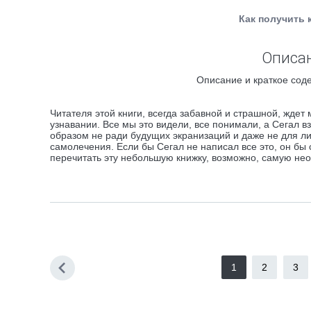
Как получить 
Описан
Описание и краткое соде
Читателя этой книги, всегда забавной и страшной, ждет 
узнавании. Все мы это видели, все понимали, а Сегал вз
образом не ради будущих экранизаций и даже не для лит
самолечения. Если бы Сегал не написал все это, он бы с
перечитать эту небольшую книжку, возможно, самую нео
1
2
3