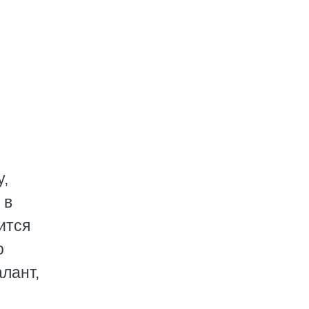
у,
 в
ится
о
лант,