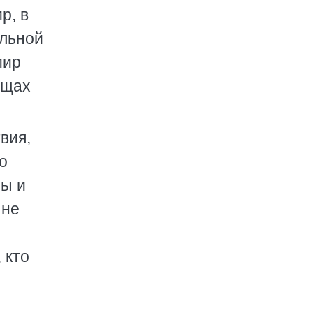
р, в
альной
мир
ещах
вия,
о
зы и
 не
 кто