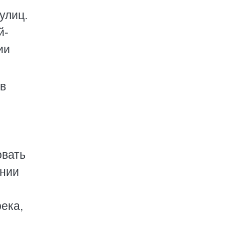
улиц.
й-
ии
 в
овать
онии
ы
река,