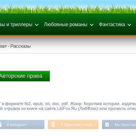
вы и триллеры
Любовные романы
Фантастика
ал - Рассказы
Авторские права
в формате fb2, epub, txt, doc, pdf. Жанр: Короткие истории, издате
й отрывок из книги на сайте LibFox.Ru (ЛибФокс) или прочесть опи
В Instagram
В Одноклассниках
Мы Вконтак