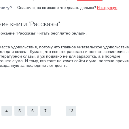
книгу?
Оплатили, но не знаете что делать дальше?
Инструкция
.
ие книги "Рассказы"
ржание "Рассказы" читать бесплатно онлайн.
масса удовольствия, потому что главное читательское удовольствие
ял да и сказал. Думаю, что все эти рассказы и повесть сочинялись
ературной славы, и уж подавно не для заработка, а в порядке
ошел с ума. И тому, кто тоже не хочет сойти с ума, полезно прочит
жиданную за последние лет десять.
4
5
6
7
...
13