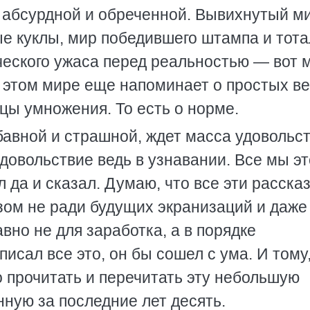
 абсурдной и обреченной. Вывихнутый ми
е куклы, мир победившего штампа и тот
ческого ужаса перед реальностью — вот 
 в этом мире еще напоминает о простых в
цы умножения. То есть о норме.
абавной и страшной, ждет масса удовольст
удовольствие ведь в узнавании. Все мы эт
л да и сказал. Думаю, что все эти расска
зом не ради будущих экранизаций и даже
вно не для заработка, а в порядке
исал все это, он бы сошел с ума. И тому,
но прочитать и перечитать эту небольшую
ную за последние лет десять.