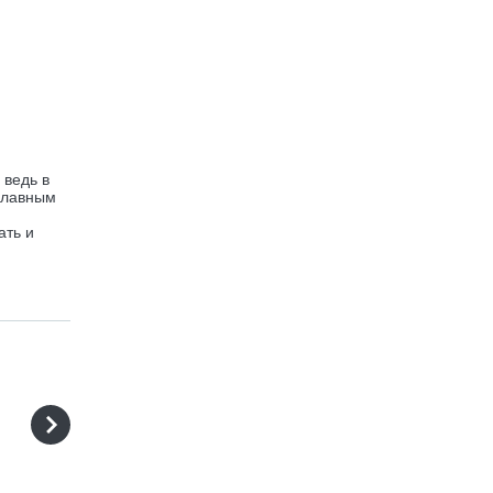
 ведь в
 главным
ать и