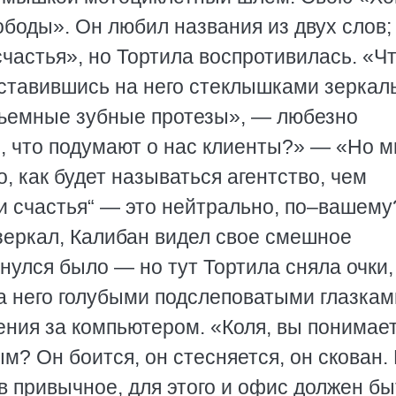
боды». Он любил названия из двух слов;
счастья», но Тортила воспротивилась. «Ч
уставившись на него стеклышками зеркал
Съемные зубные протезы», — любезно
, что подумают о нас клиенты?» — «Но 
о, как будет называться агентство, чем
 счастья“ — это нейтрально, по–вашему
зеркал, Калибан видел свое смешное
улся было — но тут Тортила сняла очки,
а него голубыми подслеповатыми глазкам
ения за компьютером. «Коля, вы понимает
м? Он боится, он стесняется, он скован.
 в привычное, для этого и офис должен бы