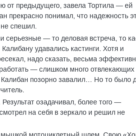
ю от предыдущего, завела Тортила — ей
бан прекрасно понимал, что надежность э
 не спешил.
и серьезные — то деловая встреча, то ка
 Калибану удавались кастинги. Хотя и
есекал, надо сказать, весьма эффективн
е работать — слишком много отвлекающих
 Калибан позорно завалил… Но то было 
читель.
. Результат озадачивал, более того —
смотрел на себя в зеркало и решил не
д мышкой мотоциклетный шлем. Свою «Хо