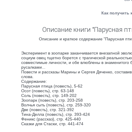
Как получить 
Описание книги "Парусная пти
Описание и краткое содержание "Парусная птиц
Эксперимент в зоопарке заканчивается внезапной эвол
социум овец тщетно борется с трагической реальностью
совместимые личности, и обе влюблены в знаменитого б
русалками...
Повести и рассказы Марины и Сергея Дяченко, составив
слова.
Содержание:
Парусная птица (повесть), 5-62
Осот (повесть), стр. 63-148
Соль (повесть), стр. 149-202
Зоопарк (повесть), стр. 203-258
Волчья сыть (повесть), стр. 259-320
Две (повесть), стр. 321-392
Тина-Делла (повесть), стр. 393-424
Феникс (рассказ), стр. 425-440
Сказки для Стаски, стр. 441-474