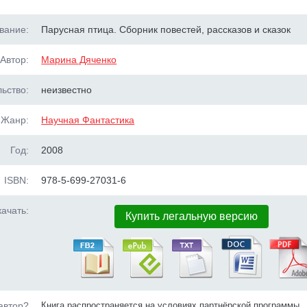
вание:
Парусная птица. Сборник повестей, рассказов и сказок
Автор:
Марина Дяченко
ьство:
неизвестно
Жанр:
Научная Фантастика
Год:
2008
ISBN:
978-5-699-27031-6
ачать:
Купить легальную версию
автор?
Книга распространяется на условиях партнёрской программы.