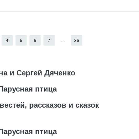
4
5
6
7
...
26
на и Сергей Дяченко
Парусная птица
естей, рассказов и сказок
Парусная птица