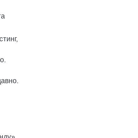
та
стинг,
о.
давно.
нду»