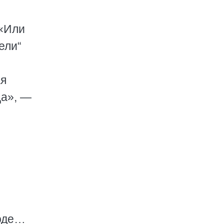
 «Или
ели“
ая
ца», —
боде…