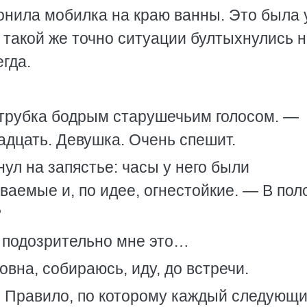
вонила мобилка на краю ванны. Это была 
 такой же точно ситуации бултыхнулись н
егда.
 трубка бодрым старушечьим голосом. —
надцать. Девушка. Очень спешит.
ул на запястье: часы у него были
аемые и, по идее, огнестойкие. — В пол
?
 подозрительно мне это…
вна, собираюсь, иду, до встречи.
. Правило, по которому каждый следующ