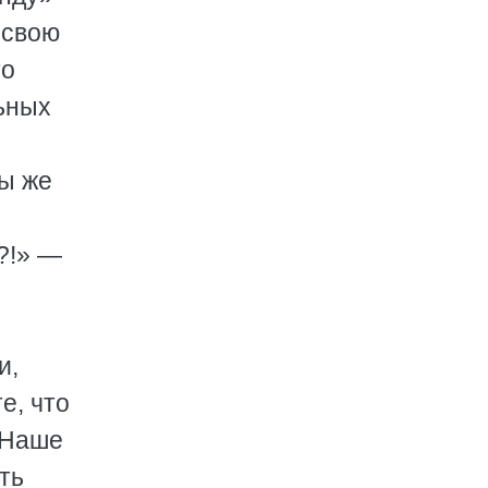
 свою
то
ьных
мы же
?!» —
и,
е, что
 Наше
ть