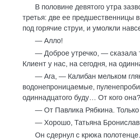
В половине девятого утра заз
третья: две ее предшественницы в
под горячие струи, и умолкли навс
— Алло!
— Доброе утречко, — сказала
Клиент у нас, на сегодня, на один
— Ага, — Калибан мельком глян
водонепроницаемые, пуленепробив
одиннадцатого буду… От кого она
— От Павлика Рябкина. Только
— Хорошо, Татьяна Брониславо
Он сдернул с крюка полотенце