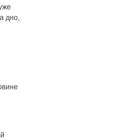
уже
а дно,
овине
ий