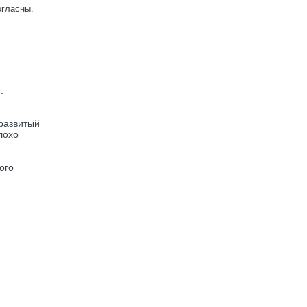
огласны.
.
развитый
лохо
ого