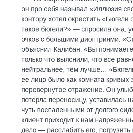
он про себя называл «Иллюзия сво
контору хотел окрестить «Бюгели 
такое бюгели?» — спросила она, 
очков с большими диоптриями. «
объяснил Калибан. «Вы понимаете
только что выяснили, что все равн
нейтральнее, тем лучше… «Бюгели
ее лицо было как комната кривых 
перевернутое отражение. Он улыбн
потерла переносицу, уставилась н
чуть воспаленными от долгого сид
клиент приходит к нам напряженны
дело — расслабить его, погрузить