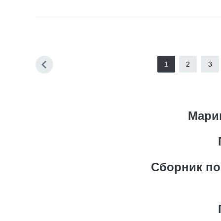
1
2
3
Мари
Сборник пов