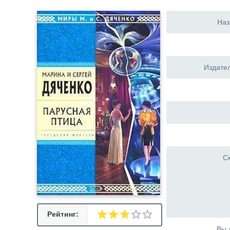
Наз
Издател
Ск
Рейтинг:
Вы 