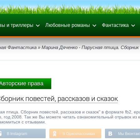
вы и триллеры
Любовные романы
Фантастика
ная Фантастика
» Марина Дяченко - Парусная птица. Сборник
Авторские права
борник повестей, рассказов и сказок
я птица. Сборник повестей, рассказов и сказок" в формате fb2, epub
о, год 2008. Так же Вы можете читать ознакомительный отрывок из 
акомиться с отзывами.
В Instagram
В Одноклассниках
Мы Вконтак