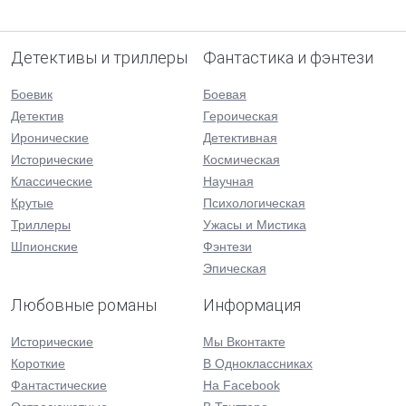
Детективы и триллеры
Фантастика и фэнтези
Боевик
Боевая
Детектив
Героическая
Иронические
Детективная
Исторические
Космическая
Классические
Научная
Крутые
Психологическая
Триллеры
Ужасы и Мистика
Шпионские
Фэнтези
Эпическая
Любовные романы
Информация
Исторические
Мы Вконтакте
Короткие
В Одноклассниках
Фантастические
На Facebook