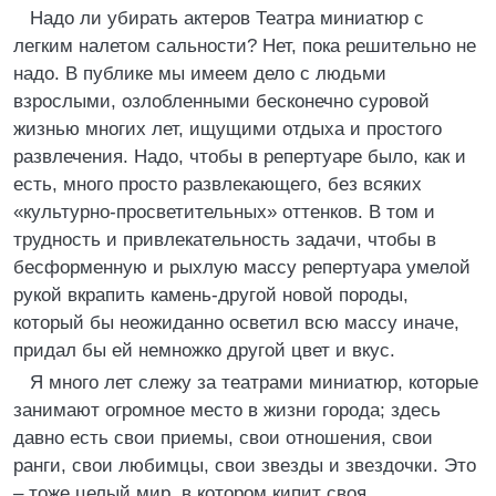
Надо ли убирать актеров Театра миниатюр с
легким налетом сальности? Нет, пока решительно не
надо. В публике мы имеем дело с людьми
взрослыми, озлобленными бесконечно суровой
жизнью многих лет, ищущими отдыха и простого
развлечения. Надо, чтобы в репертуаре было, как и
есть, много просто развлекающего, без всяких
«культурно-просветительных» оттенков. В том и
трудность и привлекательность задачи, чтобы в
бесформенную и рыхлую массу репертуара умелой
рукой вкрапить камень-другой новой породы,
который бы неожиданно осветил всю массу иначе,
придал бы ей немножко другой цвет и вкус.
Я много лет слежу за театрами миниатюр, которые
занимают огромное место в жизни города; здесь
давно есть свои приемы, свои отношения, свои
ранги, свои любимцы, свои звезды и звездочки. Это
– тоже целый мир, в котором кипит своя