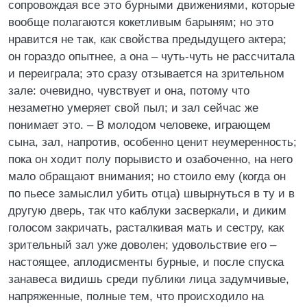
сопровождая все это бурными движениями, которые
вообще полагаются кокетливым барыням; но это
нравится не так, как свойства предыдущего актера;
он гораздо опытнее, а она – чуть-чуть не рассчитала
и переиграла; это сразу отзывается на зрительном
зале: очевидно, чувствует и она, потому что
незаметно умеряет свой пыл; и зал сейчас же
понимает это. – В молодом человеке, играющем
сына, зал, напротив, особенно ценит неумеренность;
пока он ходит полу порывисто и озабоченно, на него
мало обращают внимания; но стоило ему (когда он
по пьесе замыслил убить отца) швырнуться в ту и в
другую дверь, так что каблуки засверкали, и диким
голосом закричать, расталкивая мать и сестру, как
зрительный зал уже доволен; удовольствие его –
настоящее, аплодисменты бурные, и после спуска
занавеса видишь среди публики лица задумчивые,
напряженные, полные тем, что происходило на