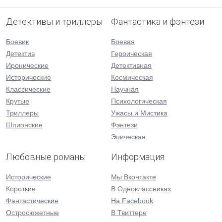
Детективы и триллеры
Фантастика и фэнтези
Боевик
Боевая
Детектив
Героическая
Иронические
Детективная
Исторические
Космическая
Классические
Научная
Крутые
Психологическая
Триллеры
Ужасы и Мистика
Шпионские
Фэнтези
Эпическая
Любовные романы
Информация
Исторические
Мы Вконтакте
Короткие
В Одноклассниках
Фантастические
На Facebook
Остросюжетные
В Твиттере