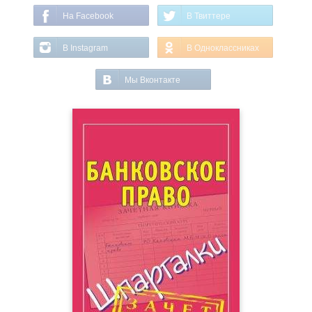
На Facebook
В Твиттере
В Instagram
В Одноклассниках
Мы Вконтакте