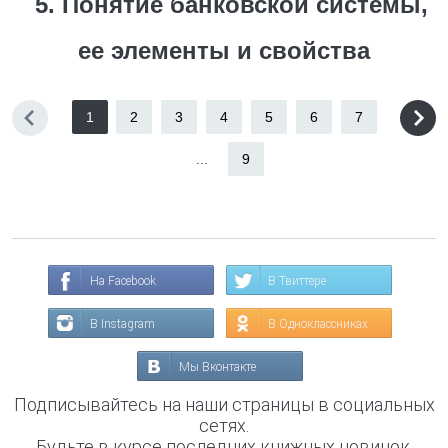
5. Понятие банковской системы,
ее элементы и свойства
1
2
3
4
5
6
7
...
9
На Facebook
В Твиттере
В Instagram
В Одноклассниках
Мы Вконтакте
Подписывайтесь на наши страницы в социальных
сетях.
Будьте в курсе последних книжных новинок,