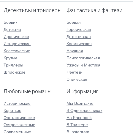
Детективы и триллеры
Фантастика и фэнтези
Боевик
Боевая
Детектив
Героическая
Иронические
Детективная
Исторические
Космическая
Классические
Научная
Крутые
Психологическая
Триллеры
Ужасы и Мистика
Шпионские
Фэнтези
Эпическая
Любовные романы
Информация
Исторические
Мы Вконтакте
Короткие
В Одноклассниках
Фантастические
На Facebook
Остросюжетные
В Твиттере
Современные
В Instagram