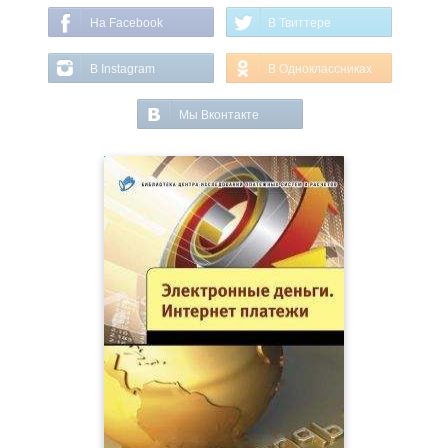
На Facebook
В Твиттере
В Instagram
В Одноклассниках
Мы Вконтакте