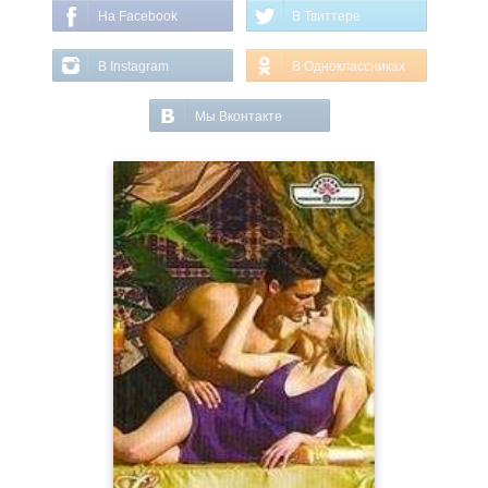
На Facebook
В Твиттере
В Instagram
В Одноклассниках
Мы Вконтакте