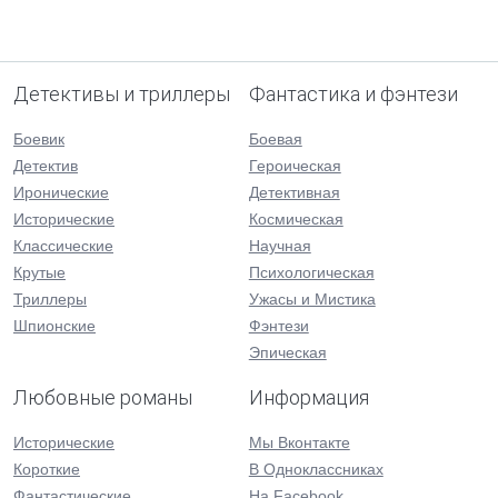
Детективы и триллеры
Фантастика и фэнтези
Боевик
Боевая
Детектив
Героическая
Иронические
Детективная
Исторические
Космическая
Классические
Научная
Крутые
Психологическая
Триллеры
Ужасы и Мистика
Шпионские
Фэнтези
Эпическая
Любовные романы
Информация
Исторические
Мы Вконтакте
Короткие
В Одноклассниках
Фантастические
На Facebook