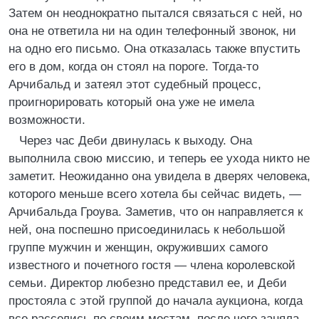
Затем он неоднократно пытался связаться с ней, но
она не ответила ни на один телефонный звонок, ни
на одно его письмо. Она отказалась также впустить
его в дом, когда он стоял на пороге. Тогда-то
Арчибальд и затеял этот судебный процесс,
проигнорировать который она уже не имела
возможности.
Через час Деби двинулась к выходу. Она
выполнила свою миссию, и теперь ее ухода никто не
заметит. Неожиданно она увидела в дверях человека,
которого меньше всего хотела бы сейчас видеть, —
Арчибальда Гроува. Заметив, что он направляется к
ней, она поспешно присоединилась к небольшой
группе мужчин и женщин, окруживших самого
известного и почетного гостя — члена королевской
семьи. Директор любезно представил ее, и Деби
простояла с этой группой до начала аукциона, когда
все расселись по своим местам, после чего заняла