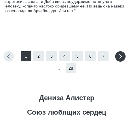
встретились снова, и Деби вновь неудержимо потянуло к
человеку, когда-то жестоко обидевшему ее. Но ведь она навеки
возненавидела Арчибальда. Или нет?..
1
2
3
4
5
6
7
...
28
Дениза Алистер
Союз любящих сердец