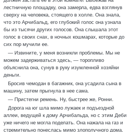
должен застать ее в этой комнате! Выбежав на
лестничную площадку, она замерла, едва взглянув
сверху на человека, стоящего в холле. Она знала,
что это Арчибальд, его глубокий голос она узнала
бы из тысячи других голосов. Она слышала этот
голос в своих снах, в ночных кошмарах, которые до
сих пор мучили ее.
— Извините, у меня возникли проблемы. Мы не
можем задерживаться здесь, — торопливо
объяснила она, сунув в руку изумленной хозяйки
деньги.
Бросив чемодан в багажник, она усадила сына в
машину, затем прыгнула в нее сама.
— Пристегни ремень. Ну, быстрее же, Ронни.
Дорога на юг шла мимо лужаек и подъездной
аллеи, ведущей к дому Арчибальда, но с этим Деби
уже ничего не могла поделать. Она нажала на газ и
стремительно понеслась мимо злополучного дома.