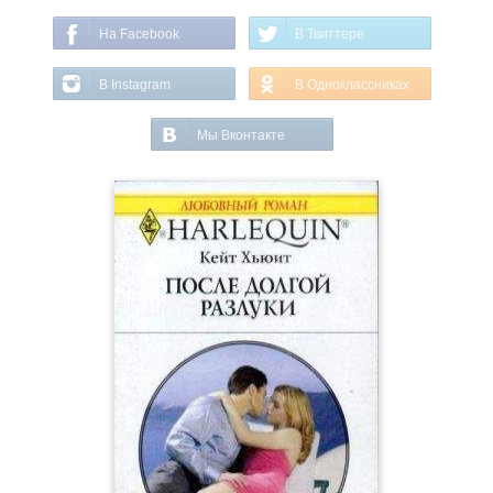
На Facebook
В Твиттере
В Instagram
В Одноклассниках
Мы Вконтакте