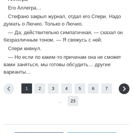
Его Аллегра…
Стефано закрыл журнал, отдал его Спери. Надо
думать о Лючио. Только о Лючио.
— Да, действительно симпатичная, — сказал он
безразличным тоном. — Я свяжусь с ней.
Спери кивнул.
— Но если по каким-то причинам она не сможет
вами заняться, мы готовы обсудить… другие
варианты…
1
2
3
4
5
6
7
...
23