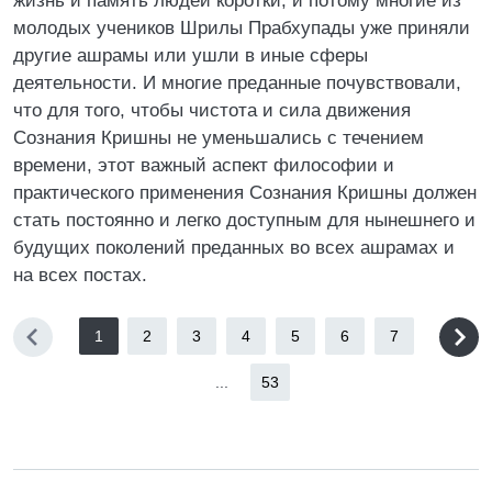
жизнь и память людей коротки, и потому многие из
молодых учеников Шрилы Прабхупады уже приняли
другие ашрамы или ушли в иные сферы
деятельности. И многие преданные почувствовали,
что для того, чтобы чистота и сила движения
Сознания Кришны не уменьшались с течением
времени, этот важный аспект философии и
практического применения Сознания Кришны должен
стать постоянно и легко доступным для нынешнего и
будущих поколений преданных во всех ашрамах и
на всех постах.
1
2
3
4
5
6
7
...
53