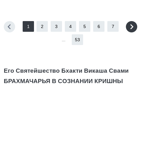
1
2
3
4
5
6
7
...
53
Его Святейшество
Бхакти Викаша Свами
БРАХМАЧАРЬЯ В СОЗНАНИИ КРИШНЫ