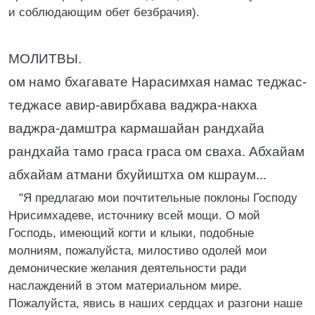
и соблюдающим обет безбрачия).
МОЛИТВЫ.
ом намо бхагавате Нарасимхая намас теджас-
теджасе авир-авирбхава ваджра-накха
ваджра-дамштра кармашайан рандхайа
рандхайа тамо граса граса ом сваха. Абхайам
абхайам атмани бхуйиштха ом кшраум...
"Я предлагаю мои почтительные поклоны Господу
Нрисимхадеве, источнику всей мощи. О мой
Господь, имеющий когти и клыки, подобные
молниям, пожалуйста, милостиво одолей мои
демонические желания деятельности ради
наслаждений в этом материальном мире.
Пожалуйста, явись в наших сердцах и разгони наше