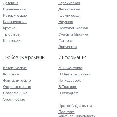
Детектив
Героическая
Иронические
Детективная
Исторические
Космическая
Классические
Научная
Крутые
Психологическая
Триллеры
Ужасы и Мистика
Шпионские
Фэнтези
Эпическая
Любовные романы
Информация
Исторические
Мы Вконтакте
Короткие
В Одноклассниках
Фантастические
На Facebook
Остросюжетные
В Твиттере
Современные
В Instagram
Эротические
Правообладателям
Политика
конфиденциальности