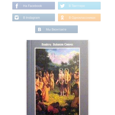
На Facebook
В Твиттере
В Instagram
В Одноклассниках
Мы Вконтакте