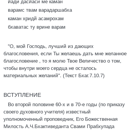
йади дасйаси ме каман
варамс твам варадаршабха
каман хридй асамрохам
бхаватас ту врине варам
"О, мой Господь, лучший из дающих
благословения, если Ты желаешь дать мне желанное
благословение , то я молю Твое Величество о том,
чтобы внутри моего сердца не осталось
материальных желаний". (Текст Бхаг.7.10.7)
ВСТУПЛЕНИЕ
Во второй половине 60-х и в 70-е годы (по приказу
своего духовного учителя) известный
уполномоченный проповедник, Его Божественная
Милость А.Ч.Бхактиведанта Свами Прабхупада