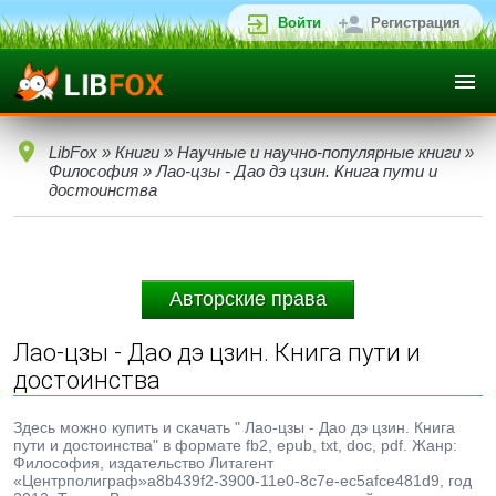
Войти
Регистрация
LibFox
»
Книги
»
Научные и научно-популярные книги
»
Философия
» Лао-цзы - Дао дэ цзин. Книга пути и
достоинства
Авторские права
Лао-цзы - Дао дэ цзин. Книга пути и
достоинства
Здесь можно купить и скачать " Лао-цзы - Дао дэ цзин. Книга
пути и достоинства" в формате fb2, epub, txt, doc, pdf. Жанр:
Философия, издательство Литагент
«Центрполиграф»a8b439f2-3900-11e0-8c7e-ec5afce481d9, год