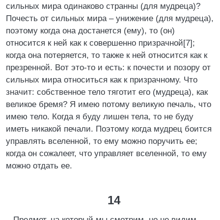
сильных мира одинаково странны (для мудреца)?
Почесть от сильных мира – унижение (для мудреца),
поэтому когда она достанется (ему), то (он)
относится к ней как к совершенно призрачной[7];
когда она потеряется, то также к ней относится как к
презренной. Вот это-то и есть: к почести и позору от
сильных мира относиться как к призрачному. Что
значит: собственное тело тяготит его (мудреца), как
великое бремя? Я имею потому великую печаль, что
имею тело. Когда я буду лишен тела, то не буду
иметь никакой печали. Поэтому когда мудрец боится
управлять вселенной, то ему можно поручить ее;
когда он сожалеет, что управляет вселенной, то ему
можно отдать ее.
14
Предмет, на который мы смотрим, но не видим,