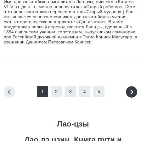
Имя древнекитайского мыслителя Лао-цзы, жившего в Китае в
VI–V вв. до н. э., можно перевести как «Старый ребенок». (Хотя
этот иероглиф можно перевести и как «Старый мудрец».) Лао-
цзы является основоположником древнекитайского учения,
суть которого изложена в трактате «Дао дэ цзин». В книге
представлен первый перевод трактата Лао-цзы, сделанный в
1894 г. японским ученым, толстовцем, выпускником семинарии
при Российской духовной академии в Токио Кониси Масутаро, в
крещении Даниилом Петровичем Конисси.
1
2
3
4
5
Лао-цзы
Дао дэ цзин. Книга пути и