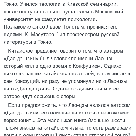
Токио. Учился теологии в Киевской семинарии,
после поступил вольнослушателем в Московский
университет на факультет психологии.
Познакомился со Львом Толстым, проникся его
идеями. К. Масутаро был профессором русской
литературы в Токио.
Китайское предание говорит о том, что автором
«Дао дэ цзин» был человек по имени Лао-цзы,
который жил в одно время с Конфуцием. Однако
никто из ранних китайских писателей, в том числе и
сам Конфуций, ни разу не упомянули ни о Лао-цзы,
ни о «Дао дэ цзин». О дате создания книги и ее
авторе идут серьезные споры.
Если предположить, что Лао-цзы являлся автором
«Дао дэ цзин», его влияние на историю невозможно
переоценить. Эта маленькая книга (меньше шести
тысяч знаков на китайском языке, то есть размерами
почти с один газетный лист) стала отправной точкой