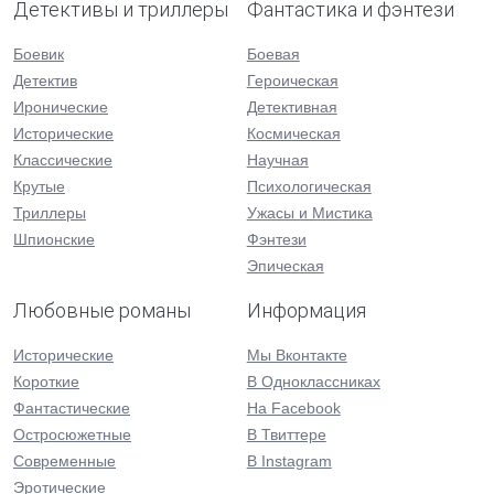
Детективы и триллеры
Фантастика и фэнтези
Боевик
Боевая
Детектив
Героическая
Иронические
Детективная
Исторические
Космическая
Классические
Научная
Крутые
Психологическая
Триллеры
Ужасы и Мистика
Шпионские
Фэнтези
Эпическая
Любовные романы
Информация
Исторические
Мы Вконтакте
Короткие
В Одноклассниках
Фантастические
На Facebook
Остросюжетные
В Твиттере
Современные
В Instagram
Эротические