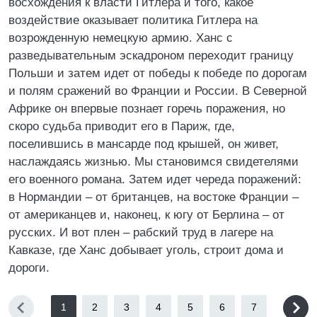
восхождения к власти Гитлера и того, какое
воздействие оказывает политика Гитлера на
возрожденную немецкую армию. Ханс с
разведывательным эскадроном переходит границу
Польши и затем идет от победы к победе по дорогам
и полям сражений во Франции и России. В Северной
Африке он впервые познает горечь поражения, но
скоро судьба приводит его в Париж, где,
поселившись в мансарде под крышей, он живет,
наслаждаясь жизнью. Мы становимся свидетелями
его военного романа. Затем идет череда поражений:
в Нормандии – от британцев, на востоке Франции –
от американцев и, наконец, к югу от Берлина – от
русских. И вот плен – рабский труд в лагере на
Кавказе, где Ханс добывает уголь, строит дома и
дороги.
1
2
3
4
5
6
7