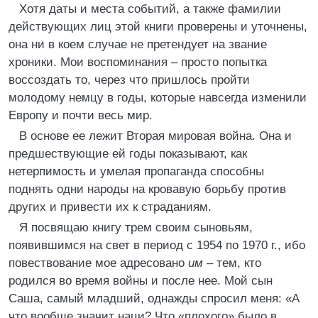
Хотя даты и места событий, а также фамилии
действующих лиц этой книги проверены и уточнены,
она ни в коем случае не претендует на звание
хроники. Мои воспоминания – просто попытка
воссоздать то, через что пришлось пройти
молодому немцу в годы, которые навсегда изменили
Европу и почти весь мир.
В основе ее лежит Вторая мировая война. Она и
предшествующие ей годы показывают, как
нетерпимость и умелая пропаганда способны
поднять одни народы на кровавую борьбу против
других и привести их к страданиям.
Я посвящаю книгу трем своим сыновьям,
появившимся на свет в период с 1954 по 1970 г., ибо
повествование мое адресовано
им
– тем, кто
родился во время войны и после нее. Мой сын
Саша, самый младший, однажды спросил меня: «А
что вообще значит наци? Что «плохого» было в