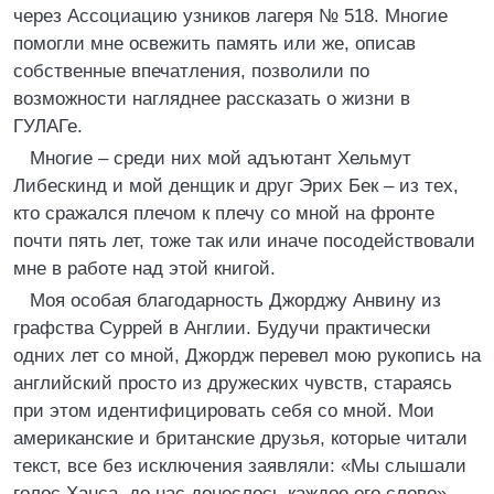
через Ассоциацию узников лагеря № 518. Многие
помогли мне освежить память или же, описав
собственные впечатления, позволили по
возможности нагляднее рассказать о жизни в
ГУЛАГе.
Многие – среди них мой адъютант Хельмут
Либескинд и мой денщик и друг Эрих Бек – из тех,
кто сражался плечом к плечу со мной на фронте
почти пять лет, тоже так или иначе посодействовали
мне в работе над этой книгой.
Моя особая благодарность Джорджу Анвину из
графства Суррей в Англии. Будучи практически
одних лет со мной, Джордж перевел мою рукопись на
английский просто из дружеских чувств, стараясь
при этом идентифицировать себя со мной. Мои
американские и британские друзья, которые читали
текст, все без исключения заявляли: «Мы слышали
голос Ханса, до нас донеслось каждое его слово».