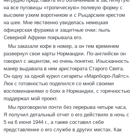
нетрудно представить его облаченным в застегнутую
на все пуговицы «тропическую» полевую форму с
высоким узким воротником и с Рыцарским крестом
на шее. Мне явственно увиделась немецкая
офицерская фуражка и защитные очки; пыль
Северной Африки покрывала его.
Мы заказали кофе в номер, а он тем временем
развернул свои карты Нормандии. По-английски он
говорил с акцентом, но очень понятно. Изысканность
манер выдавала в нем аристократа Старого Света.
Он одну за одной курил сигареты «Марлборо-Лайтс».
Люк с готовностью поделился со мной своими
воспоминаниями о боях в Нормандии, с горячностью
поддержал мой проект.
Мы проговорили почти без перерыва четыре часа.
Я получил детальный отчет о его действиях в ночь с
5 на 6 июня 1944 г., а также составил себе
представление о его службе в других местах. Как