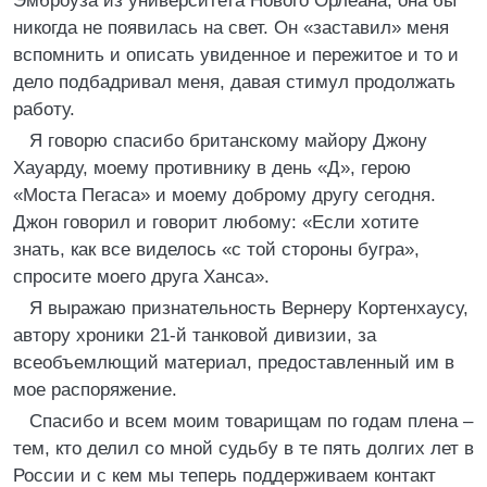
Эмброуза из университета Нового Орлеана, она бы
никогда не появилась на свет. Он «заставил» меня
вспомнить и описать увиденное и пережитое и то и
дело подбадривал меня, давая стимул продолжать
работу.
Я говорю спасибо британскому майору Джону
Хауарду, моему противнику в день «Д», герою
«Моста Пегаса» и моему доброму другу сегодня.
Джон говорил и говорит любому: «Если хотите
знать, как все виделось «с той стороны бугра»,
спросите моего друга Ханса».
Я выражаю признательность Вернеру Кортенхаусу,
автору хроники 21-й танковой дивизии, за
всеобъемлющий материал, предоставленный им в
мое распоряжение.
Спасибо и всем моим товарищам по годам плена –
тем, кто делил со мной судьбу в те пять долгих лет в
России и с кем мы теперь поддерживаем контакт