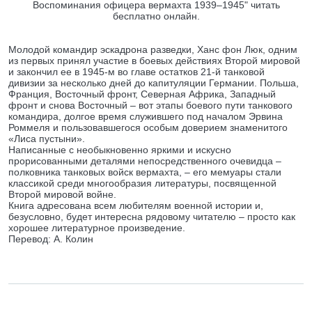
Воспоминания офицера вермахта 1939–1945" читать
бесплатно онлайн.
Молодой командир эскадрона разведки, Ханс фон Люк, одним
из первых принял участие в боевых действиях Второй мировой
и закончил ее в 1945-м во главе остатков 21-й танковой
дивизии за несколько дней до капитуляции Германии. Польша,
Франция, Восточный фронт, Северная Африка, Западный
фронт и снова Восточный – вот этапы боевого пути танкового
командира, долгое время служившего под началом Эрвина
Роммеля и пользовавшегося особым доверием знаменитого
«Лиса пустыни».
Написанные с необыкновенно яркими и искусно
прорисованными деталями непосредственного очевидца –
полковника танковых войск вермахта, – его мемуары стали
классикой среди многообразия литературы, посвященной
Второй мировой войне.
Книга адресована всем любителям военной истории и,
безусловно, будет интересна рядовому читателю – просто как
хорошее литературное произведение.
Перевод: А. Колин