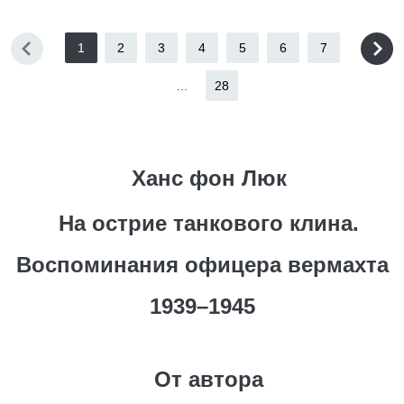
1
2
3
4
5
6
7
...
28
Ханс фон Люк
На острие танкового клина.
Воспоминания офицера вермахта
1939–1945
От автора