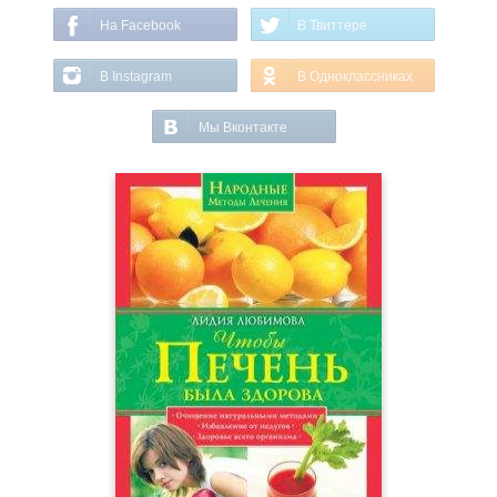
На Facebook
В Твиттере
В Instagram
В Одноклассниках
Мы Вконтакте