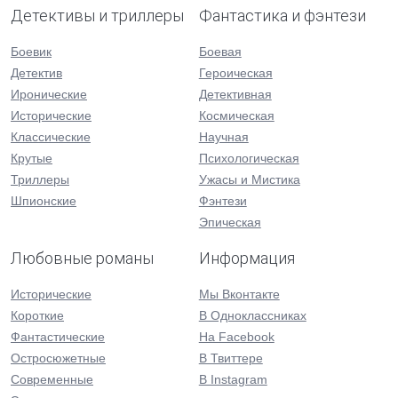
Детективы и триллеры
Фантастика и фэнтези
Боевик
Боевая
Детектив
Героическая
Иронические
Детективная
Исторические
Космическая
Классические
Научная
Крутые
Психологическая
Триллеры
Ужасы и Мистика
Шпионские
Фэнтези
Эпическая
Любовные романы
Информация
Исторические
Мы Вконтакте
Короткие
В Одноклассниках
Фантастические
На Facebook
Остросюжетные
В Твиттере
Современные
В Instagram