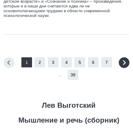
детском возрасте» и «Сознание и психика» – произведения,
которые и в наши дни считаются едва ли не
основополагающими трудами в области современной
психологической науки.
1
2
3
4
5
6
7
...
39
Лев Выготский
Мышление и речь (сборник)