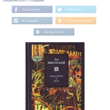
ознакомиться с отзывами.
На Facebook
В Твиттере
В Instagram
В Одноклассниках
Мы Вконтакте