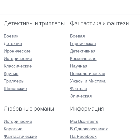
Детективы и триллеры
Фантастика и фэнтези
Боевик
Боевая
Детектив
Героическая
Иронические
Детективная
Исторические
Космическая
Классические
Научная
Крутые
Психологическая
Триллеры
Ужасы и Мистика
Шпионские
Фэнтези
Эпическая
Любовные романы
Информация
Исторические
Мы Вконтакте
Короткие
В Одноклассниках
Фантастические
На Facebook