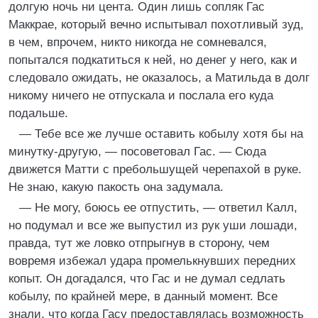
долгую ночь ни цента. Один лишь сопляк Гас
Маккрае, который вечно испытывал похотливый зуд,
в чем, впрочем, никто никогда не сомневался,
попытался подкатиться к ней, но денег у него, как и
следовало ожидать, не оказалось, а Матильда в долг
никому ничего не отпускала и послала его куда
подальше.
— Тебе все же лучше оставить кобылу хотя бы на
минутку-другую, — посоветовал Гас. — Сюда
движется Матти с пребольшущей черепахой в руке.
Не знаю, какую пакость она задумала.
— Не могу, боюсь ее отпустить, — ответил Калл,
но подумал и все же выпустил из рук уши лошади,
правда, тут же ловко отпрыгнув в сторону, чем
вовремя избежал удара промелькнувших передних
копыт. Он догадался, что Гас и не думал седлать
кобылу, по крайней мере, в данный момент. Все
знали, что когда Гасу предоставлялась возможность