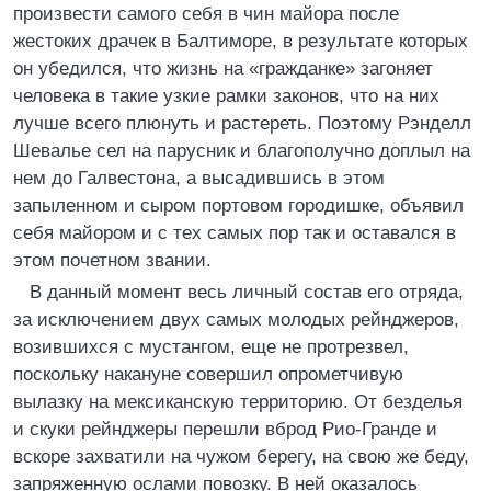
произвести самого себя в чин майора после
жестоких драчек в Балтиморе, в результате которых
он убедился, что жизнь на «гражданке» загоняет
человека в такие узкие рамки законов, что на них
лучше всего плюнуть и растереть. Поэтому Рэнделл
Шевалье сел на парусник и благополучно доплыл на
нем до Галвестона, а высадившись в этом
запыленном и сыром портовом городишке, объявил
себя майором и с тех самых пор так и оставался в
этом почетном звании.
В данный момент весь личный состав его отряда,
за исключением двух самых молодых рейнджеров,
возившихся с мустангом, еще не протрезвел,
поскольку накануне совершил опрометчивую
вылазку на мексиканскую территорию. От безделья
и скуки рейнджеры перешли вброд Рио-Гранде и
вскоре захватили на чужом берегу, на свою же беду,
запряженную ослами повозку. В ней оказалось