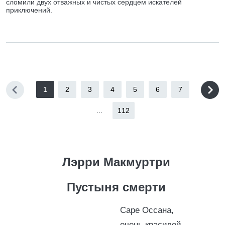
сломили двух отважных и чистых сердцем искателей
приключений.
1
2
3
4
5
6
7
...
112
Лэрри Макмуртри
Пустыня смерти
Саре Оссана,
очень красивой,