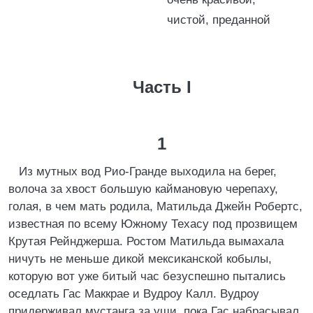
чистой, преданной
Часть I
1
Из мутных вод Рио-Гранде выходила на берег,
волоча за хвост большую каймановую черепаху,
голая, в чем мать родила, Матильда Джейн Робертс,
известная по всему Южному Техасу под прозвищем
Крутая Рейнджерша. Ростом Матильда вымахала
ничуть не меньше дикой мексиканской кобылы,
которую вот уже битый час безуспешно пытались
оседлать Гас Маккрае и Вудроу Калл. Вудроу
придерживал мустанга за уши, пока Гас набрасывал