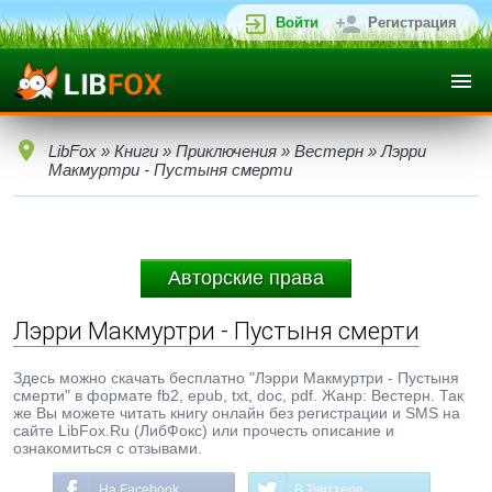
Войти
Регистрация
LibFox
»
Книги
»
Приключения
»
Вестерн
» Лэрри
Макмуртри - Пустыня смерти
Авторские права
Лэрри Макмуртри - Пустыня смерти
Здесь можно скачать бесплатно "Лэрри Макмуртри - Пустыня
смерти" в формате fb2, epub, txt, doc, pdf. Жанр: Вестерн. Так
же Вы можете читать книгу онлайн без регистрации и SMS на
сайте LibFox.Ru (ЛибФокс) или прочесть описание и
ознакомиться с отзывами.
На Facebook
В Твиттере