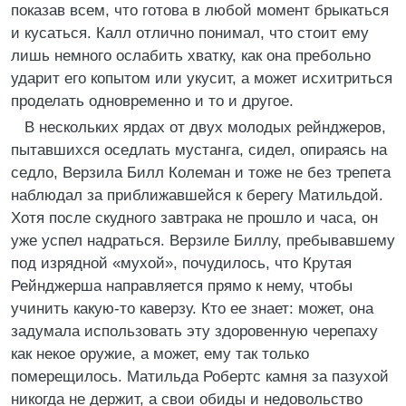
показав всем, что готова в любой момент брыкаться
и кусаться. Калл отлично понимал, что стоит ему
лишь немного ослабить хватку, как она пребольно
ударит его копытом или укусит, а может исхитриться
проделать одновременно и то и другое.
В нескольких ярдах от двух молодых рейнджеров,
пытавшихся оседлать мустанга, сидел, опираясь на
седло, Верзила Билл Колеман и тоже не без трепета
наблюдал за приближавшейся к берегу Матильдой.
Хотя после скудного завтрака не прошло и часа, он
уже успел надраться. Верзиле Биллу, пребывавшему
под изрядной «мухой», почудилось, что Крутая
Рейнджерша направляется прямо к нему, чтобы
учинить какую-то каверзу. Кто ее знает: может, она
задумала использовать эту здоровенную черепаху
как некое оружие, а может, ему так только
померещилось. Матильда Робертс камня за пазухой
никогда не держит, а свои обиды и недовольство