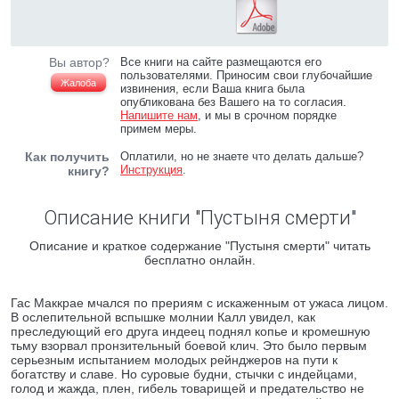
Вы автор?
Все книги на сайте размещаются его
пользователями. Приносим свои глубочайшие
Жалоба
извинения, если Ваша книга была
опубликована без Вашего на то согласия.
Напишите нам
, и мы в срочном порядке
примем меры.
Как получить
Оплатили, но не знаете что делать дальше?
Инструкция
.
книгу?
Описание книги "Пустыня смерти"
Описание и краткое содержание "Пустыня смерти" читать
бесплатно онлайн.
Гас Маккрае мчался по прериям с искаженным от ужаса лицом.
В ослепительной вспышке молнии Калл увидел, как
преследующий его друга индеец поднял копье и кромешную
тьму взорвал пронзительный боевой клич. Это было первым
серьезным испытанием молодых рейнджеров на пути к
богатству и славе. Но суровые будни, стычки с индейцами,
голод и жажда, плен, гибель товарищей и предательство не