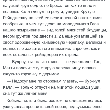
на узкий круп седло, но бросал он как-то вяло и
неловко. Калл глянул на реку и, увидев Крутую
Рейнджершу во всей ее великолепной наготе, вмиг
сообразил, в чем тут дело: на молоденького Гаса
нашло помрачение — вид голой мясистой блудницы,
весом фунтов под двести 1, да еще ухватившей за
хвост здоровенную каймановую черепаху, целиком и
полностью захватил его внимание, впрочем, как и
всех остальных рейнджеров их отряда.
— Вудроу, ты только глянь, — не удержался Гас, —
Матти волочит эту старую черепашищу словно
какую-то корзинку с дерьмом.
— Недосуг мне по сторонам глазеть, — буркнул
Калл. — Только отпусти на миг этой лошади уши,
она тут же лягнет меня.
Кобыла, хоть и была ростом не слишком велика,
уже успела проявить свой норов, недвусмысленно