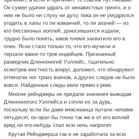
Он сумел удачно удрать от ненавистных гринго, и о
нем не было ни слуху ни духу, пока он не умудрился
угодить в лапы то ли команчей, то ли апачей — из
его бессвязных воплей, доносившихся издали,
трудно было понять, какое племя захватило его в
плен. Ясно стало только то, что его мучили и
терзали какие-то трое индейцев. Признанный
разведчик Длинноногий Уэллейс, тщательно
осмотрев местность вокруг, доложил, что обнаружил
отпечатки ног троих воинов, а других следов не было
вовсе. Найденные следы вели прямо к реке.
Многие рейнджеры не придали значения выводам
Длинноногого Уэллейса и сочли их за дурь,
поскольку если бы даже мексиканца пытали человек
пятьдесят, он орал бы точно так же и от его воплей
вряд ли кто-нибудь спал всю ночь напролет.
Крутая Рейнджерша так и не заработала за всю