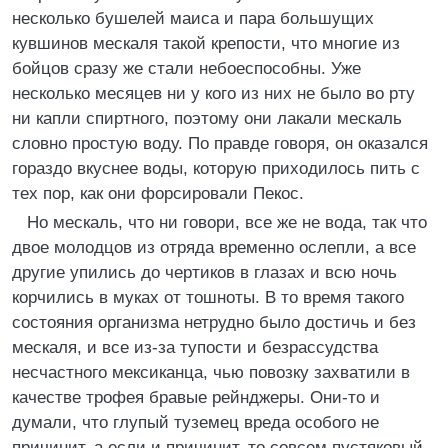
несколько бушелей маиса и пара большущих
кувшинов мескаля такой крепости, что многие из
бойцов сразу же стали небоеспособны. Уже
несколько месяцев ни у кого из них не было во рту
ни капли спиртного, поэтому они лакали мескаль
словно простую воду. По правде говоря, он оказался
гораздо вкуснее воды, которую приходилось пить с
тех пор, как они форсировали Пекос.
Но мескаль, что ни говори, все же не вода, так что
двое молодцов из отряда временно ослепли, а все
другие упились до чертиков в глазах и всю ночь
корчились в муках от тошноты. В то время такого
состояния организма нетрудно было достичь и без
мескаля, и все из-за тупости и безрассудства
несчастного мексиканца, чью повозку захватили в
качестве трофея бравые рейнджеры. Они-то и
думали, что глупый туземец вреда особого не
причинит, а если и причинит, то совсем пустяковый.