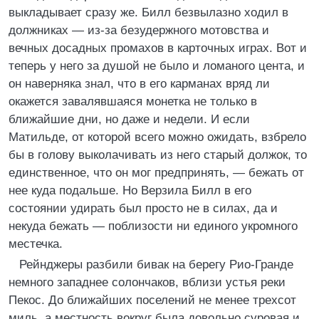
выкладывает сразу же. Билл безвылазно ходил в
должниках — из-за безудержного мотовства и
вечных досадных промахов в карточных играх. Вот и
теперь у него за душой не было и ломаного цента, и
он наверняка знал, что в его карманах вряд ли
окажется завалявшаяся монетка не только в
ближайшие дни, но даже и недели. И если
Матильде, от которой всего можно ожидать, взбрело
бы в голову выколачивать из него старый должок, то
единственное, что он мог предпринять, — бежать от
нее куда подальше. Но Верзила Билл в его
состоянии удирать был просто не в силах, да и
некуда бежать — поблизости ни единого укромного
местечка.
Рейнджеры разбили бивак на берегу Рио-Гранде
немного западнее солончаков, вблизи устья реки
Пекос. До ближайших поселений не менее трехсот
миль, а местность вокруг была довольно суровая и