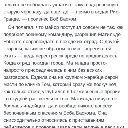
шлюха не побоялась ухватить такую здоровенную
старую черепаху, да еще где — прямо в водах Рио-
Гранде, — произнес Боб Баском.
Он полагал, что майор поступил совсем не так, как
подобает военному командиру, разрешив Матильде
Робертс сопровождать в походе их отряд. С другой
стороны, каким же образом он мог запретить ей
ехать — ведь перестрелок вроде не предвиделось.
Когда отряд покидал город, Матильда просто-
напросто присоединилась к ним без всяких
разговоров. Ездила она на крупном жеребце серой
масти по кличке Том, который сразу же поскучнел,
как только отряд углубился в безжизненные прерии
со скудной растительностью. Матильда ничуть не
боялась индейцев, да и вообще никого, вопреки
беспочвенным опасениям Боба Баскома. Она
снисходительно относилась к приставаниям
рейнджеров и проворачивала свои амурные делишки