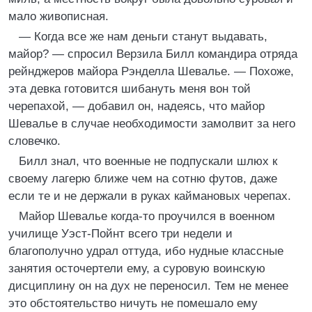
мало живописная.
— Когда все же нам деньги станут выдавать,
майор? — спросил Верзила Билл командира отряда
рейнджеров майора Рэнделла Шевалье. — Похоже,
эта девка готовится шибануть меня вон той
черепахой, — добавил он, надеясь, что майор
Шевалье в случае необходимости замолвит за него
словечко.
Билл знал, что военные не подпускали шлюх к
своему лагерю ближе чем на сотню футов, даже
если те и не держали в руках каймановых черепах.
Майор Шевалье когда-то проучился в военном
училище Уэст-Пойнт всего три недели и
благополучно удрал оттуда, ибо нудные классные
занятия осточертели ему, а суровую воинскую
дисциплину он на дух не переносил. Тем не менее
это обстоятельство ничуть не помешало ему