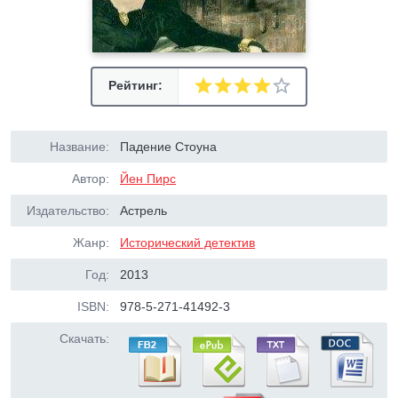
Рейтинг:
Название:
Падение Стоуна
Автор:
Йен Пирс
Издательство:
Астрель
Жанр:
Исторический детектив
Год:
2013
ISBN:
978-5-271-41492-3
Скачать: