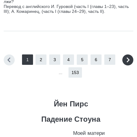
лжи?
Перевод с английского И. Гуровой (часть I (главы 1–23), часть
III); А. Комаринец, (часть I (главы 24–29), часть II).
1
2
3
4
5
6
7
...
153
Йен Пирс
Падение Стоуна
Моей матери