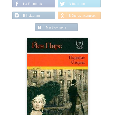
На Facebook
В Твиттере
В Instagram
В Одноклассниках
Мы Вконтакте