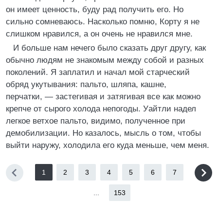
он имеет ценность, буду рад получить его. Но
сильно сомневаюсь. Насколько помню, Корту я не
слишком нравился, а он очень не нравился мне.
И больше нам нечего было сказать друг другу, как
обычно людям не знакомым между собой и разных
поколений. Я заплатил и начал мой старческий
обряд укутывания: пальто, шляпа, кашне,
перчатки, — застегивая и затягивая все как можно
крепче от сырого холода непогоды. Уайтли надел
легкое ветхое пальто, видимо, полученное при
демобилизации. Но казалось, мысль о том, чтобы
выйти наружу, холодила его куда меньше, чем меня.
1
2
3
4
5
6
7
...
153