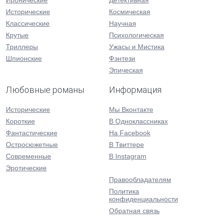
Иронические
Детективная
Исторические
Космическая
Классические
Научная
Крутые
Психологическая
Триллеры
Ужасы и Мистика
Шпионские
Фэнтези
Эпическая
Любовные романы
Информация
Исторические
Мы Вконтакте
Короткие
В Одноклассниках
Фантастические
На Facebook
Остросюжетные
В Твиттере
Современные
В Instagram
Эротические
Правообладателям
Политика
конфиденциальности
Обратная связь