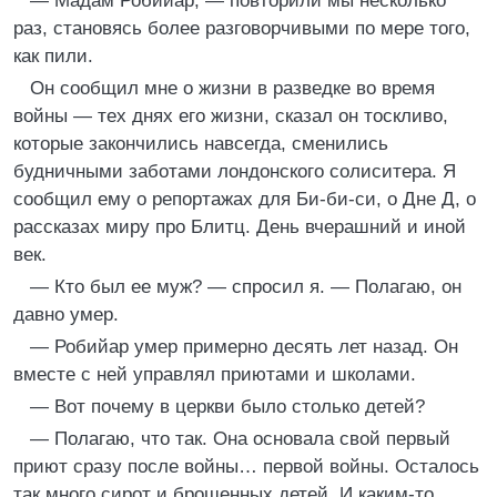
— Мадам Робийар, — повторили мы несколько
раз, становясь более разговорчивыми по мере того,
как пили.
Он сообщил мне о жизни в разведке во время
войны — тех днях его жизни, сказал он тоскливо,
которые закончились навсегда, сменились
будничными заботами лондонского солиситера. Я
сообщил ему о репортажах для Би-би-си, о Дне Д, о
рассказах миру про Блитц. День вчерашний и иной
век.
— Кто был ее муж? — спросил я. — Полагаю, он
давно умер.
— Робийар умер примерно десять лет назад. Он
вместе с ней управлял приютами и школами.
— Вот почему в церкви было столько детей?
— Полагаю, что так. Она основала свой первый
приют сразу после войны… первой войны. Осталось
так много сирот и брошенных детей. И каким-то