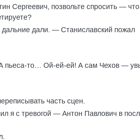
нтин Сергеевич, позвольте спросить — что
етируете?
 дальние дали. — Станиславский пожал
 А пьеса-то… Ой-ей-ей! А сам Чехов — ув
переписывать часть сцен.
л я с тревогой — Антон Павлович в пос
л.