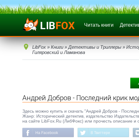
Читать книги
Детекти
LibFox
»
Книги
»
Детективы и Триллеры
»
Исто
Гиляровский и Ламанова
Андрей Добров - Последний крик мо
Здесь можно купить и скачать "Андрей Добров - Последни
Жанр: Исторический детектив, издательство Издательств
на сайте LibFox.Ru (ЛибФокс) или прочесть описание и 
На Facebook
В Твиттере