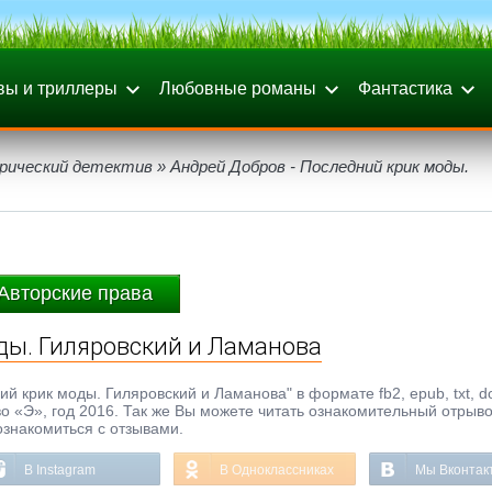
вы и триллеры
Любовные романы
Фантастика
рический детектив
» Андрей Добров - Последний крик моды.
Авторские права
ды. Гиляровский и Ламанова
й крик моды. Гиляровский и Ламанова" в формате fb2, epub, txt, do
о «Э», год 2016. Так же Вы можете читать ознакомительный отрыво
ознакомиться с отзывами.
В Instagram
В Одноклассниках
Мы Вконтак