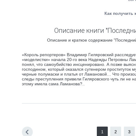
Как получить 
Описание книги "Последн
Описание и краткое содержание "Последний
«Король репортеров» Владимир Гиляровский расследует
«моделистки» начала 20-го века Надежды Петровны Лам
понял, что самоубийство инсценировано. А позже выясн
господином, который оказался сутенером проституток м
черные полумаски и платья от Ламановой… Что произошл
следы преступления привели Гиляровского чуть ли не н
этому имела сама Ламанова?..
1
2
3