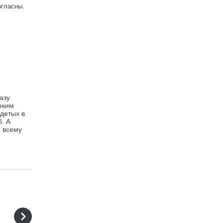
огласны.
азу
еким
одетых в
. А
о всему