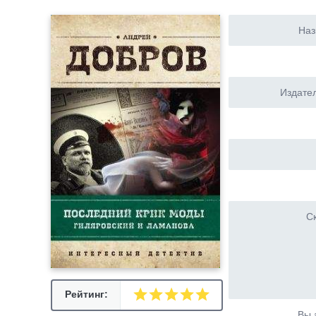
Наз
Издател
Ск
Рейтинг:
Вы 