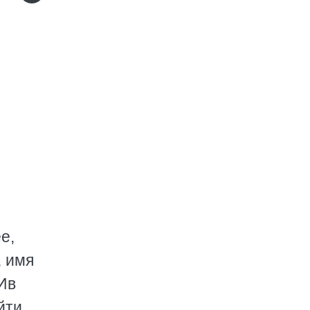
е,
, имя
Ив
йти