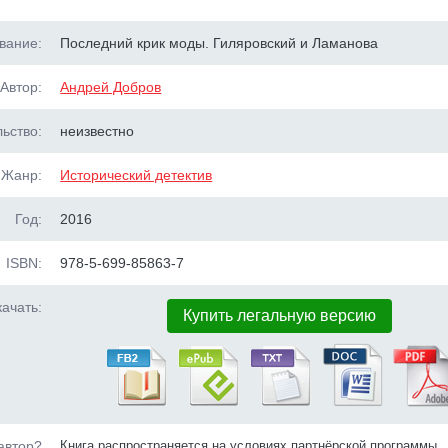
вание:
Последний крик моды. Гиляровский и Ламанова
Автор:
Андрей Добров
ьство:
неизвестно
Жанр:
Исторический детектив
Год:
2016
ISBN:
978-5-699-85863-7
ачать:
Купить легальную версию
автор?
Книга распространяется на условиях партнёрской программы.