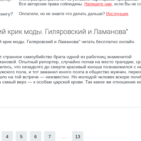
Все авторские права соблюдены.
Напишите нам
, если Вы не с
книгу?
Оплатили, но не знаете что делать дальше?
Инструкция
.
ий крик моды. Гиляровский и Ламанова"
 крик моды. Гиляровский и Ламанова" читать бесплатно онлайн.
 странное самоубийство брата одной из работниц знаменитой
ановой. Опытный репортер, случайно попав на место трагедии, ср
илось, что незадолго до смерти красивый юноша познакомился с н
ужского пола, и тот заманил юного поэта в общество мужчин, пере
о на той встрече — неизвестно. Но молодой человек вскоре погиб
а самый верх — к особам царской крови. Так какое же отношение к
4
5
6
7
...
13