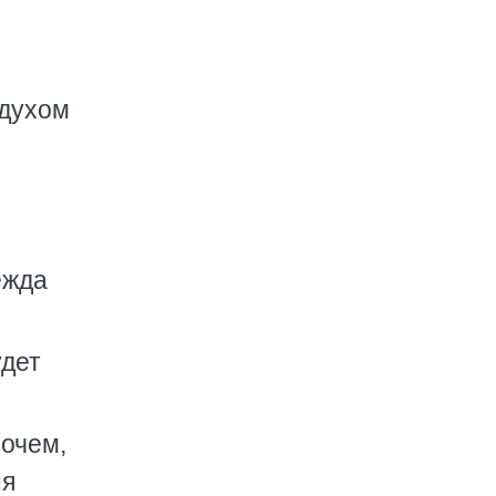
здухом
ежда
удет
рочем,
ня