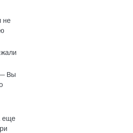
и не
аю
ежали
 — Вы
о
а еще
три