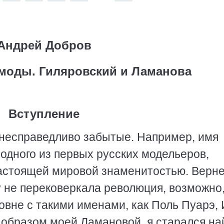
Андрей Добров
моды. Гиляровский и Ламанова
Вступление
 несправедливо забытые. Например, имя
дного из первых русских модельеров,
астоящей мировой знаменитостью. Верне
у не перековеркала революция, возможно
овне с такими именами, как Поль Пуарэ, 
 образом моей Ламановой, я старался на