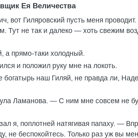
вщик Ея Величества
ч, вот Гиляровский пусть меня проводит.
м. Тут не так и далеко — хоть свежим во
, а прямо-таки холодный.
лся и положил руку мне на локоть.
 богатырь наш Гиляй, не правда ли, Над
нула Ламанова. — С ним мне совсем не б
ал я, поплотней натягивая папаху. — Вп
ду, не беспокойтесь. Только раз уж вы ме