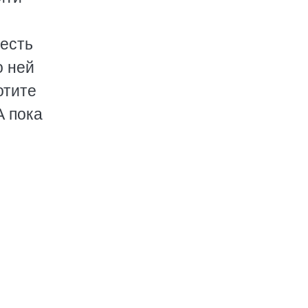
 есть
о ней
отите
А пока