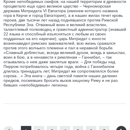
Кроме непобедимых скифов, на нашей территории в древности
процветало еще одно великое царство – Черноморская
держава Митридата VI Евпатора (именем которого названа
гора в Керчи и город Евпатория), а в наших жилах течет кровь
героев, две тысячи лет назад поднявшихся против Римской
Республики Зла. Отважный воин и великий властелин,
талантливый полководец и грамотный администратор (знавший
22 языка и способный изъясняться с любым из своих
подданных на его наречии), царь Митридат с юности
возненавидел римских завоевателей, всю жизнь сражался
против этого волчьего племени и пал в неравной борьбе.
«Славный доблестью, всегда великий духом, вождь в замыслах,
воин в бою, а в ненависти к римлянам – Ганнибал, – так
отзывались о нем даже заклятые враги. – Для победы над
Пирром потребовалось четыре года, война с Ганнибалом
длилась тринадцать лет, Митридат же сопротивлялся более
сорока…» Эта книга – дань светлой памяти наших далеких
предков, посмевших бросить вызов хищному Риму и не раз
бивших «непобедимые» легионы.