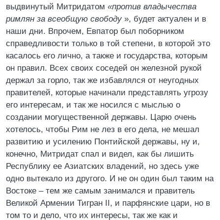
выдвинутый Митридатом
«против владычества
римлян за всеобщую свободу
», будет актуален и в
наши дни. Впрочем, Евпатор был поборником
справедливости только в той степени, в которой это
касалось его лично, а также и государства, которым
он правил. Всех своих соседей он железной рукой
держал за горло, так же избавлялся от неугодных
правителей, которые начинали представлять угрозу
его интересам, и так же носился с мыслью о
создании могущественной державы. Царю очень
хотелось, чтобы Рим не лез в его дела, не мешал
развитию и усилению Понтийской державы, ну и,
конечно, Митридат спал и видел, как бы лишить
Республику ее Азиатских владений, но здесь уже
одно вытекало из другого. И не он один был таким на
Востоке – тем же самым занимался и правитель
Великой Армении Тигран II, и парфянские цари, но в
том то и дело, что их интересы, так же как и