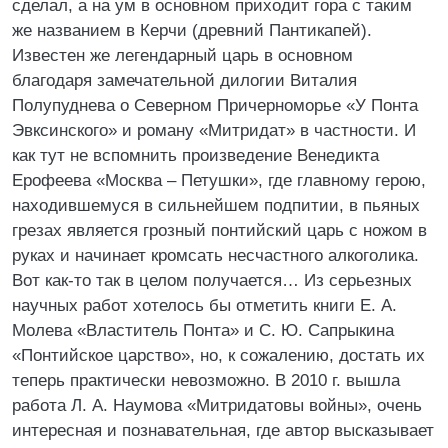
сделал, а на ум в основном приходит гора с таким
же названием в Керчи (древний Пантикапей).
Известен же легендарный царь в основном
благодаря замечательной дилогии Виталия
Полупуднева о Северном Причерноморье «У Понта
Эвксинского» и роману «Митридат» в частности. И
как тут не вспомнить произведение Венедикта
Ерофеева «Москва – Петушки», где главному герою,
находившемуся в сильнейшем подпитии, в пьяных
грезах является грозный понтийский царь с ножом в
руках и начинает кромсать несчастного алкоголика.
Вот как-то так в целом получается… Из серьезных
научных работ хотелось бы отметить книги Е. А.
Молева «Властитель Понта» и С. Ю. Сапрыкина
«Понтийское царство», но, к сожалению, достать их
теперь практически невозможно. В 2010 г. вышла
работа Л. А. Наумова «Митридатовы войны», очень
интересная и познавательная, где автор высказывает