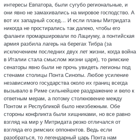
интересы Евпатора, были сугубо региональные, и
они явно не замахивались на мировое господство. А
вот их западный сосед… И если планы Митридата
никогда не простирались так далеко, чтобы его
фаланги промаршировали по Лациуму, а понтийская
армия разбила лагерь на берегах Тибра (за
исключением последних двух лет жизни, когда война
в Италии стала смыслом жизни царя), то римские
сенаторы явно были не прочь увидеть легионы под
стенами столицы Понта Синопы. Любое усиление
независимого государства около их границ всегда
вызывало в Риме сильнейшее раздражение и вело к
ответным мерам, а потому столкновение между
Понтом и Республикой было неизбежным. Обе
стороны конфликта были хищниками, но все равно
взгляд на мир у Митридата резко отличался от
взгляда его римских оппонентов. Ведь если
разобраться, то легендарный царь Понта нам