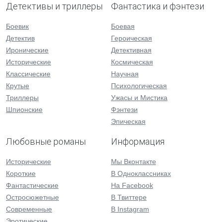
Детективы и триллеры
Фантастика и фэнтези
Боевик
Боевая
Детектив
Героическая
Иронические
Детективная
Исторические
Космическая
Классические
Научная
Крутые
Психологическая
Триллеры
Ужасы и Мистика
Шпионские
Фэнтези
Эпическая
Любовные романы
Информация
Исторические
Мы Вконтакте
Короткие
В Одноклассниках
Фантастические
На Facebook
Остросюжетные
В Твиттере
Современные
В Instagram
Эротические