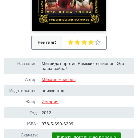
Рейтинг:
Название:
Митридат против Римских легионов. Это
наша война!
Автор:
Михаил Елисеев
Издательство:
неизвестно
Жанр:
История
Год:
2013
ISBN:
978-5-699-6299
Скачать:
Купить легальную версию