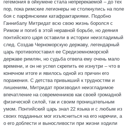
гегемония в ойкумене стала непререкаемой – до тех
пор, пока римские легионеры не столкнулись на поле
боя с парфянскими катафрактариями. Подобно
Ганнибалу Митридат всю свою жизнь боролся с
Римом и погиб в этой неравной борьбе, но деяния
понтийского царя оставили в истории неизгладимый
след. Создав Черноморскую державу, легендарный
царь противопоставил ее Средиземноморской
державе римлян, но судьба отвела ему очень мало
времени, и он не успел скрепить ее изнутри – что в
конечном итоге и явилось одной из причин его
поражения. С детства привыкший к трудностям и
лишениям, Митридат производил неизгладимое
впечатление на современников как своей громадной
физической силой, так и своим проницательным
умом. Понтийский царь знал 22 языка и с любым из
своих подданных мог изъясниться на его наречии, а
о его доблести и выносливости при жизни ходили