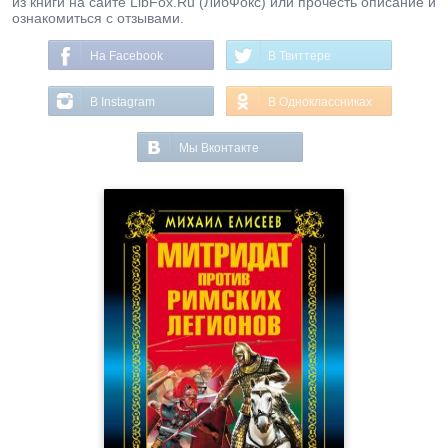
из книги на сайте LibFox.Ru (ЛибФокс) или прочесть описание и
ознакомиться с отзывами.
На Facebook
В Твиттере
В Instagram
В Одноклассниках
Мы Вконтакте