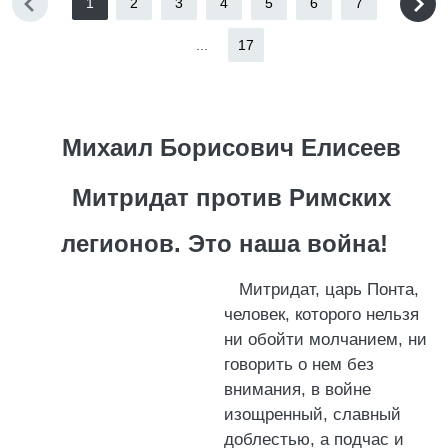
1
2
3
4
5
6
7
...
17
Михаил Борисович Елисеев
Митридат против Римских
легионов. Это наша война!
Митридат, царь Понта,
человек, которого нельзя
ни обойти молчанием, ни
говорить о нем без
внимания, в войне
изощренный, славный
доблестью, а подчас и