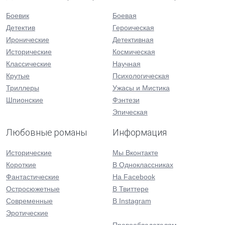
Боевик
Боевая
Детектив
Героическая
Иронические
Детективная
Исторические
Космическая
Классические
Научная
Крутые
Психологическая
Триллеры
Ужасы и Мистика
Шпионские
Фэнтези
Эпическая
Любовные романы
Информация
Исторические
Мы Вконтакте
Короткие
В Одноклассниках
Фантастические
На Facebook
Остросюжетные
В Твиттере
Современные
В Instagram
Эротические