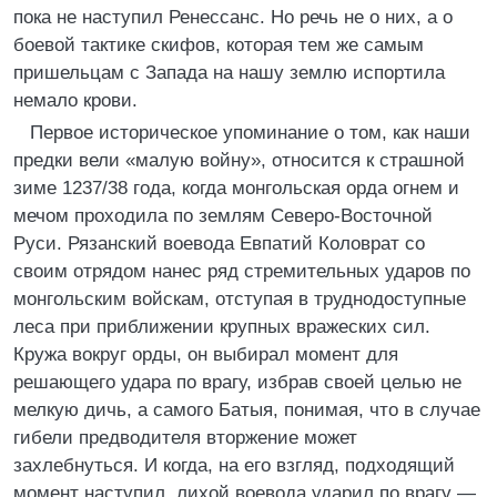
пока не наступил Ренессанс. Но речь не о них, а о
боевой тактике скифов, которая тем же самым
пришельцам с Запада на нашу землю испортила
немало крови.
Первое историческое упоминание о том, как наши
предки вели «малую войну», относится к страшной
зиме 1237/38 года, когда монгольская орда огнем и
мечом проходила по землям Северо-Восточной
Руси. Рязанский воевода Евпатий Коловрат со
своим отрядом нанес ряд стремительных ударов по
монгольским войскам, отступая в труднодоступные
леса при приближении крупных вражеских сил.
Кружа вокруг орды, он выбирал момент для
решающего удара по врагу, избрав своей целью не
мелкую дичь, а самого Батыя, понимая, что в случае
гибели предводителя вторжение может
захлебнуться. И когда, на его взгляд, подходящий
момент наступил, лихой воевода ударил по врагу —