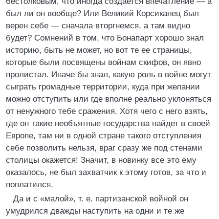
бестолковым, что иногда создается впечатление — а
был ли он вообще? Или Великий Корсиканец был
верен себе — сначала вторгнемся, а там видно
будет? Сомнений в том, что Бонапарт хорошо знал
историю, быть не может, но вот те ее страницы,
которые были посвящены войнам скифов, он явно
пролистал. Иначе бы знал, какую роль в войне могут
сыграть громадные территории, куда при желании
можно отступить или где вполне реально уклоняться
от ненужного тебе сражения. Хотя чего с него взять,
где он такие необъятные государства найдет в своей
Европе, там ни в одной стране такого отступления
себе позволить нельзя, враг сразу же под стенами
столицы окажется! Значит, в новинку все это ему
оказалось, не был захватчик к этому готов, за что и
поплатился.
Да и с «малой», т. е. партизанской войной он
умудрился дважды наступить на одни и те же