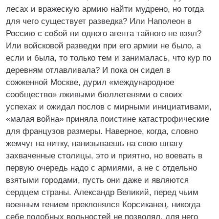
лесах и вражескую армию найти мудрено, но тогда
для чего существует разведка? Или Наполеон в
Россию с собой ни одного агента тайного не взял?
Или войсковой разведки при его армии не было, а
если и была, то только тем и занималась, что кур по
деревням отлавливала? И пока он сидел в
сожженной Москве, дурил «международное
сообщество» лживыми бюллетенями о своих
успехах и ожидал послов с мирными инициативами,
«малая война» приняла поистине катастрофические
для французов размеры. Наверное, когда, словно
жемчуг на нитку, нанизываешь на свою шпагу
захваченные столицы, это и приятно, но воевать в
первую очередь надо с армиями, а не с отдельно
взятыми городами, пусть они даже и являются
сердцем страны. Александр Великий, перед чьим
военным гением преклонялся Корсиканец, никогда
себе подобных вольностей не позволял, для него