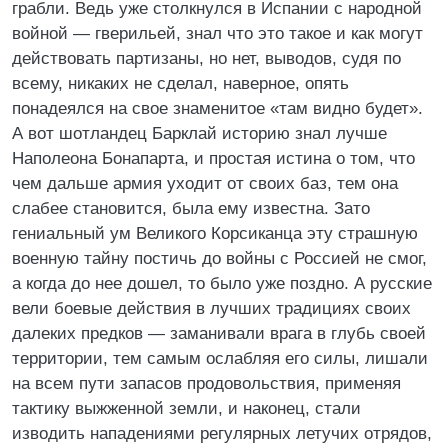
грабли. Ведь уже столкнулся в Испании с народной
войной — гверильей, знал что это такое и как могут
действовать партизаны, но нет, выводов, судя по
всему, никаких не сделал, наверное, опять
понадеялся на свое знаменитое «там видно будет».
А вот шотландец Барклай историю знал лучше
Наполеона Бонапарта, и простая истина о том, что
чем дальше армия уходит от своих баз, тем она
слабее становится, была ему известна. Зато
гениальный ум Великого Корсиканца эту страшную
военную тайну постичь до войны с Россией не смог,
а когда до нее дошел, то было уже поздно. А русские
вели боевые действия в лучших традициях своих
далеких предков — заманивали врага в глубь своей
территории, тем самым ослабляя его силы, лишали
на всем пути запасов продовольствия, применяя
тактику выжженной земли, и наконец, стали
изводить нападениями регулярных летучих отрядов,