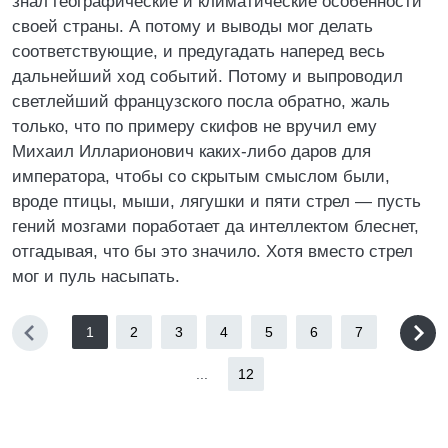
знал географические и климатические особенности
своей страны. А потому и выводы мог делать
соответствующие, и предугадать наперед весь
дальнейший ход событий. Потому и выпроводил
светлейший французского посла обратно, жаль
только, что по примеру скифов не вручил ему
Михаил Илларионович каких-либо даров для
императора, чтобы со скрытым смыслом были,
вроде птицы, мыши, лягушки и пяти стрел — пусть
гений мозгами поработает да интеллектом блеснет,
отгадывая, что бы это значило. Хотя вместо стрел
мог и пуль насыпать.
1
2
3
4
5
6
7
...
12