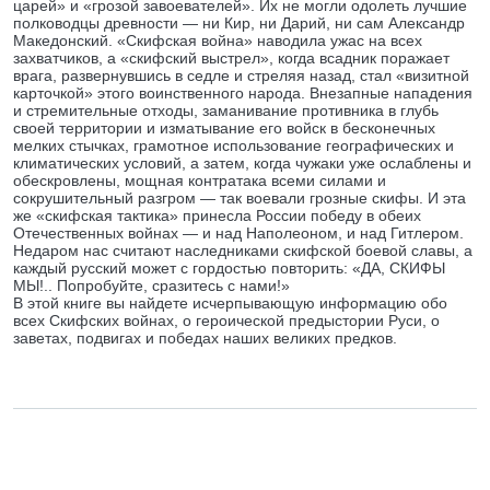
царей» и «грозой завоевателей». Их не могли одолеть лучшие
полководцы древности — ни Кир, ни Дарий, ни сам Александр
Македонский. «Скифская война» наводила ужас на всех
захватчиков, а «скифский выстрел», когда всадник поражает
врага, развернувшись в седле и стреляя назад, стал «визитной
карточкой» этого воинственного народа. Внезапные нападения
и стремительные отходы, заманивание противника в глубь
своей территории и изматывание его войск в бесконечных
мелких стычках, грамотное использование географических и
климатических условий, а затем, когда чужаки уже ослаблены и
обескровлены, мощная контратака всеми силами и
сокрушительный разгром — так воевали грозные скифы. И эта
же «скифская тактика» принесла России победу в обеих
Отечественных войнах — и над Наполеоном, и над Гитлером.
Недаром нас считают наследниками скифской боевой славы, а
каждый русский может с гордостью повторить: «ДА, СКИФЫ
МЫ!.. Попробуйте, сразитесь с нами!»
В этой книге вы найдете исчерпывающую информацию обо
всех Скифских войнах, о героической предыстории Руси, о
заветах, подвигах и победах наших великих предков.