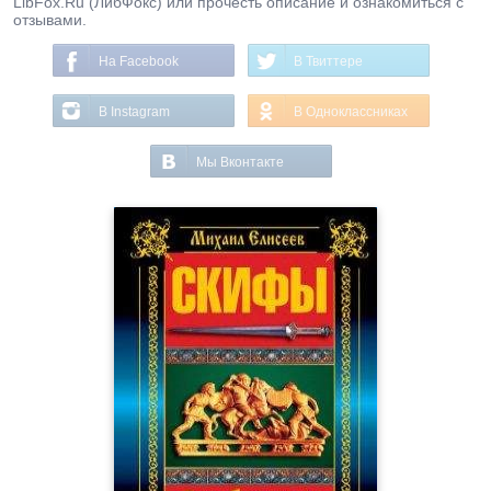
LibFox.Ru (ЛибФокс) или прочесть описание и ознакомиться с
отзывами.
На Facebook
В Твиттере
В Instagram
В Одноклассниках
Мы Вконтакте