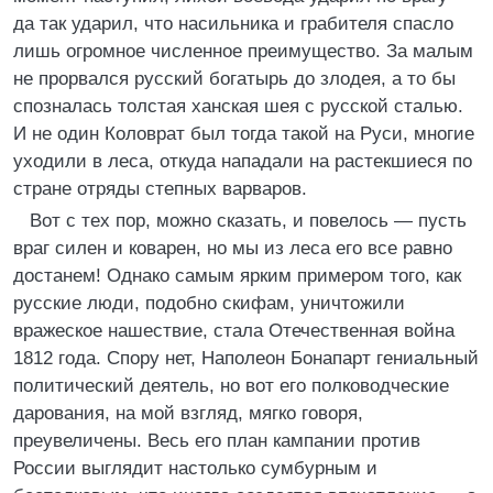
да так ударил, что насильника и грабителя спасло
лишь огромное численное преимущество. За малым
не прорвался русский богатырь до злодея, а то бы
спозналась толстая ханская шея с русской сталью.
И не один Коловрат был тогда такой на Руси, многие
уходили в леса, откуда нападали на растекшиеся по
стране отряды степных варваров.
Вот с тех пор, можно сказать, и повелось — пусть
враг силен и коварен, но мы из леса его все равно
достанем! Однако самым ярким примером того, как
русские люди, подобно скифам, уничтожили
вражеское нашествие, стала Отечественная война
1812 года. Спору нет, Наполеон Бонапарт гениальный
политический деятель, но вот его полководческие
дарования, на мой взгляд, мягко говоря,
преувеличены. Весь его план кампании против
России выглядит настолько сумбурным и