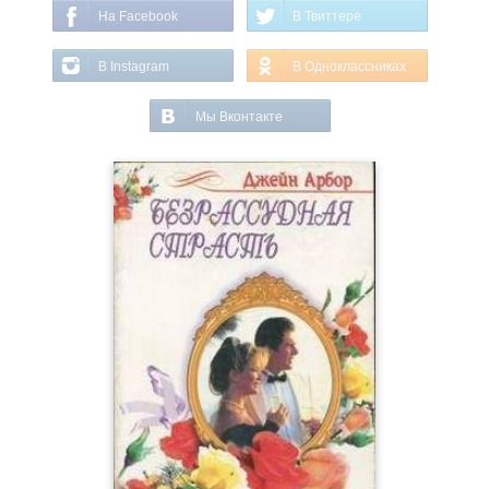
На Facebook
В Твиттере
В Instagram
В Одноклассниках
Мы Вконтакте