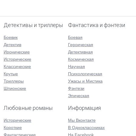
Детективы и триллеры
Фантастика и фэнтези
Боевик
Боевая
Детектив
Героическая
Иронические
Детективная
Исторические
Космическая
Классические
Научная
Крутые
Психологическая
Триллеры
Ужасы и Мистика
Шпионские
Фэнтези
Эпическая
Любовные романы
Информация
Исторические
Мы Вконтакте
Короткие
В Одноклассниках
Фантастические
На Facebook