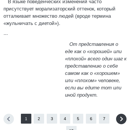
В языке поведенческих изменений часто
присутствует морализаторский оттенок, который
отталкивает множество людей (вроде термина
«жульничать с диетой»).
...
От представления о
еде как о «хорошей» или
«плохой» всего один шаг к
представлению о себе
самом как о «хорошем»
или «плохом» человеке,
если вы едите тот или
иной продукт.
1
2
3
4
5
6
7