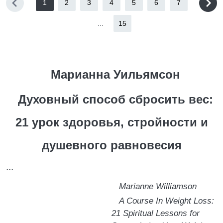
1
2
3
4
5
6
7
...
15
Марианна Уильямсон
Духовный способ сбросить вес:
21 урок здоровья, стройности и
душевного равновесия
...
Marianne Williamson
A Course In Weight Loss:
21 Spiritual Lessons for