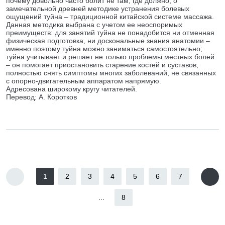
почему довольно часто болит не там, где должно; о
замечательной древней методике устранения болевых
ощущений туйна – традиционной китайской системе массажа.
Данная методика выбрана с учетом ее неоспоримых
преимуществ: для занятий туйна не понадобится ни отменная
физическая подготовка, ни доскональные знания анатомии –
именно поэтому туйна можно заниматься самостоятельно;
туйна учитывает и решает не только проблемы местных болей
– он помогает приостановить старение костей и суставов,
полностью снять симптомы многих заболеваний, не связанных
с опорно-двигательным аппаратом напрямую.
Адресована широкому кругу читателей.
Перевод: А. Коротков
1
2
3
4
5
6
7
...
8