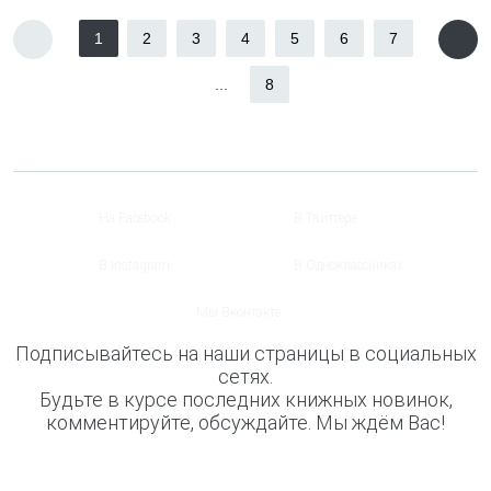
1
2
3
4
5
6
7
...
8
На Facebook
В Твиттере
В Instagram
В Одноклассниках
Мы Вконтакте
Подписывайтесь на наши страницы в социальных
сетях.
Будьте в курсе последних книжных новинок,
комментируйте, обсуждайте. Мы ждём Вас!