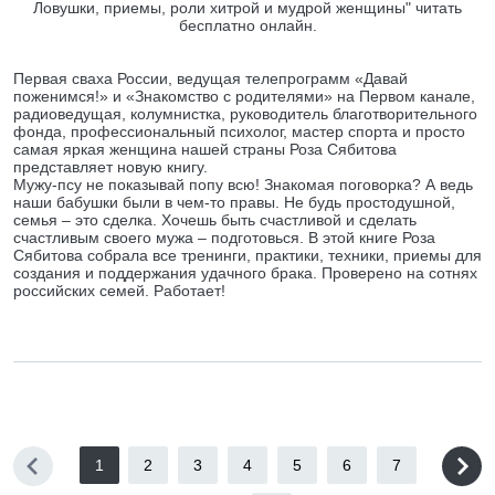
Ловушки, приемы, роли хитрой и мудрой женщины" читать
бесплатно онлайн.
Первая сваха России, ведущая телепрограмм «Давай
поженимся!» и «Знакомство с родителями» на Первом канале,
радиоведущая, колумнистка, руководитель благотворительного
фонда, профессиональный психолог, мастер спорта и просто
самая яркая женщина нашей страны Роза Сябитова
представляет новую книгу.
Мужу-псу не показывай попу всю! Знакомая поговорка? А ведь
наши бабушки были в чем-то правы. Не будь простодушной,
семья – это сделка. Хочешь быть счастливой и сделать
счастливым своего мужа – подготовься. В этой книге Роза
Сябитова собрала все тренинги, практики, техники, приемы для
создания и поддержания удачного брака. Проверено на сотнях
российских семей. Работает!
1
2
3
4
5
6
7