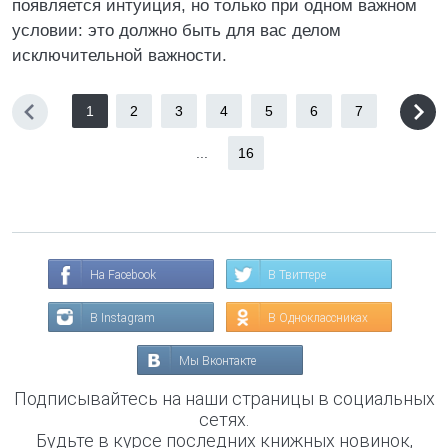
появляется интуиция, но только при одном важном
условии: это должно быть для вас делом
исключительной важности.
1
2
3
4
5
6
7
...
16
На Facebook
В Твиттере
В Instagram
В Одноклассниках
Мы Вконтакте
Подписывайтесь на наши страницы в социальных
сетях.
Будьте в курсе последних книжных новинок,