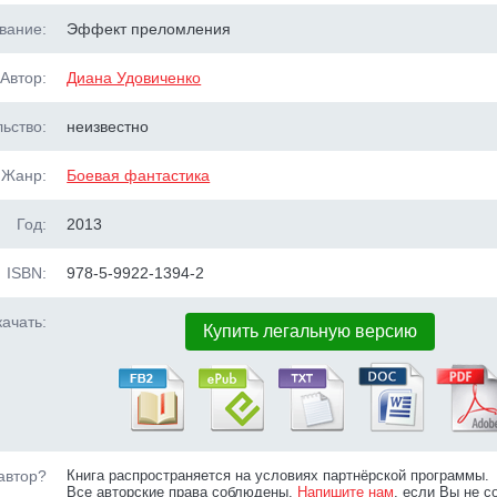
вание:
Эффект преломления
Автор:
Диана Удовиченко
ьство:
неизвестно
Жанр:
Боевая фантастика
Год:
2013
ISBN:
978-5-9922-1394-2
ачать:
Купить легальную версию
автор?
Книга распространяется на условиях партнёрской программы.
Все авторские права соблюдены.
Напишите нам
, если Вы не с