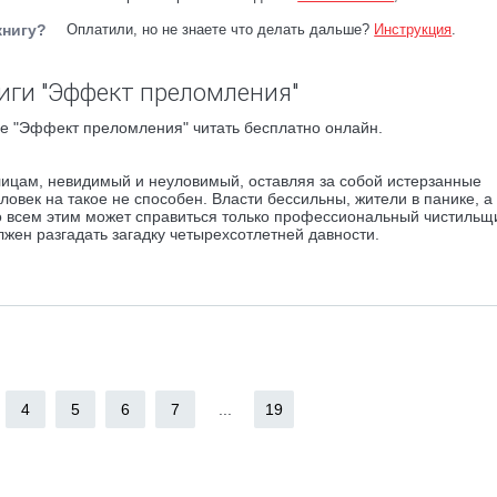
книгу?
Оплатили, но не знаете что делать дальше?
Инструкция
.
иги "Эффект преломления"
е "Эффект преломления" читать бесплатно онлайн.
лицам, невидимый и неуловимый, оставляя за собой истерзанные
овек на такое не способен. Власти бессильны, жители в панике, а
Со всем этим может справиться только профессиональный чистильщ
лжен разгадать загадку четырехсотлетней давности.
4
5
6
7
...
19