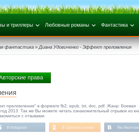
вы и триллеры
Любовные романы
Фантастика
ая фантастика
» Диана Удовиченко - Эффект преломления
Авторские права
ления
т преломления" в формате fb2, epub, txt, doc, pdf. Жанр: Боевая
год 2013. Так же Вы можете читать ознакомительный отрывок из кн
акомиться с отзывами.
В Instagram
В Одноклассниках
Мы Вконтак