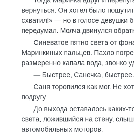
Тогда Маринка вдруг и перепуг
вернуться. Он хотел было пошутить
схватил!» — но в голосе девушки 
передумал. Молча двинулся обратн
Синеватое пятно света от фон
Маринкиных пальцев. Пахло погр
размеренно капала вода, звонко у
— Быстрее, Санечка, быстрее
Саня торопился как мог. Не хо
подругу.
До выхода оставалось каких-то
света, ложившийся на стену, слыш
автомобильных моторов.