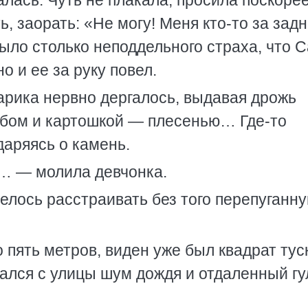
алась. Чуть не плакала, просила поскоре
, заорать: «Не могу! Меня кто-то за зад
было столько неподдельного страха, что 
о и ее за руку повел.
арика нервно дергалось, выдавая дрожь
ебом и картошкой — плесенью… Где-то
даряясь о камень.
… — молила девчонка.
телось расстраивать без того перепуганн
 пять метров, виден уже был квадрат тус
ался с улицы шум дождя и отдаленный гу