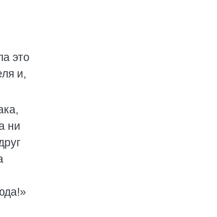
ла это
ля и,
ака,
а ни
друг
а
юда!»