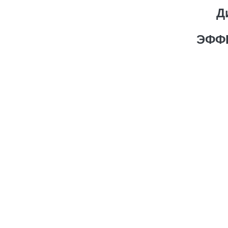
Д
ЭФФ