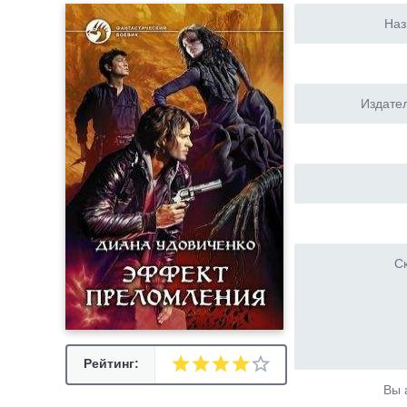
Наз
Издател
Ск
Рейтинг:
Вы 