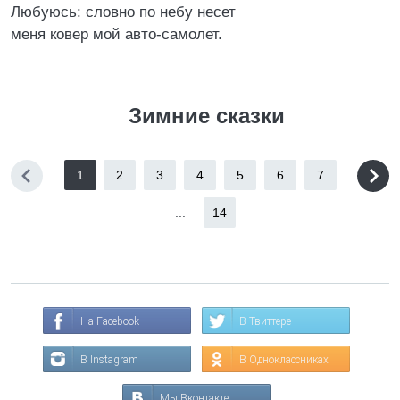
Любуюсь: словно по небу несет
меня ковер мой авто-самолет.
Зимние сказки
1
2
3
4
5
6
7
...
14
На Facebook
В Твиттере
В Instagram
В Одноклассниках
Мы Вконтакте