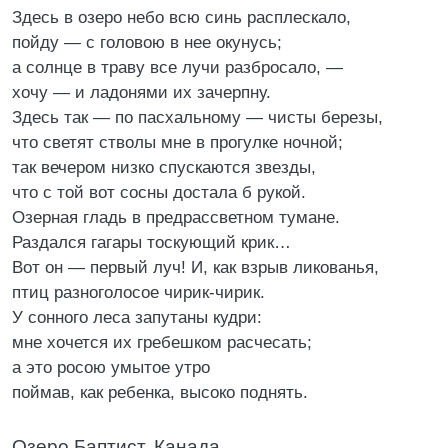
Здесь в озеро небо всю синь расплескало,
пойду — с головою в нее окунусь;
а солнце в траву все лучи разбросало, —
хочу — и ладонями их зачерпну.
Здесь так — по пасхальному — чисты березы,
что светят стволы мне в прогулке ночной;
так вечером низко спускаются звезды,
что с той вот сосны достала б рукой.
Озерная гладь в предрассветном тумане.
Раздался гагары тоскующий крик…
Вот он — первый луч! И, как взрыв ликованья,
птиц разноголосое чирик-чирик.
У сонного леса запутаны кудри:
мне хочется их гребешком расчесать;
а это росою умытое утро
поймав, как ребенка, высоко поднять.
Озеро Баптист. Канада