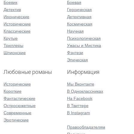
Боевик
Боевая
Детектив
Героическая
Иронические
Детективная
Исторические
Космическая
Классические
Научная
Крутые
Психологическая
Триллеры
Ужасы и Мистика
Шпионские
Фэнтези
Эпическая
Любовные романы
Информация
Исторические
Мы Вконтакте
Короткие
В Одноклассниках
Фантастические
На Facebook
Остросюжетные
В Твиттере
Современные
В Instagram
Эротические
Правообладателям