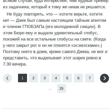
всяком случае, куда интересней, чем нудный пример
из задачника, который к тому же никак не решается.
Не буду повторять, что — хотите верьте, хотите
нет — Джек был самым настоящим тайным агентом
и членом ГПОБЗАПа (его молодежной секции). В
этом Бюро ему и выдали удивительный глобус,
похожий на все остальные глобусы на свете. (Когда
у него закрыт рот и он не плюется «эсэмэсками».)
Поэтому никто в доме, кроме самого Джека, не мог и
представить, что выделывает этот шарик ровно в
7.30 вечера.
1
2
3
4
5
6
7
...
25