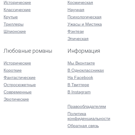
Исторические
Космическая
Классические
Научная
Крутые
Психологическая
Триллеры
Ужасы и Мистика
Шпионские
Фэнтези
Эпическая
Любовные романы
Информация
Исторические
Мы Вконтакте
Короткие
В Одноклассниках
Фантастические
На Facebook
Остросюжетные
В Твиттере
Современные
В Instagram
Эротические
Правообладателям
Политика
конфиденциальности
Обратная связь