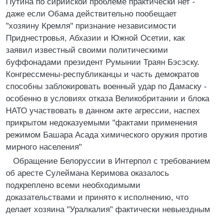
Путина по сирийской проблеме практически нет -
даже если Обама действительно пообещает
"хозяину Кремля" признание независимости
Приднестровья, Абхазии и Южной Осетии, как
заявил известный своими политическими
буффонадами президент Румынии Траян Бэсэску.
Конгрессмены-республиканцы и часть демократов
способны заблокировать военный удар по Дамаску -
особенно в условиях отказа Великобритании и блока
НАТО участвовать в данном акте агрессии, наспех
прикрытом недоказуемыми "фактами применения
режимом Башара Асада химического оружия против
мирного населения"
Обращение Белоруссии в Интерпол с требованием
об аресте Сулеймана Керимова оказалось
подкреплено всеми необходимыми
доказательствами и принято к исполнению, что
делает хозяина "Уралкалия" фактически невыездным