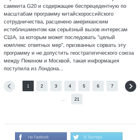
саммита G20 и содержащее беспрецедентную по
масштабам программу китайскороссийского
сотрудничества, расценено американским
истеблишментом как серьёзный вызов интересам
США, за которым может последовать "целый
комплекс ответных мер", призванных сорвать эту
программу и не допустить геостратегического союза
между Пекином и Москвой, такая информация
поступила из Лондона...
1
2
3
4
5
6
7
...
21
На Facebook
В Твиттере