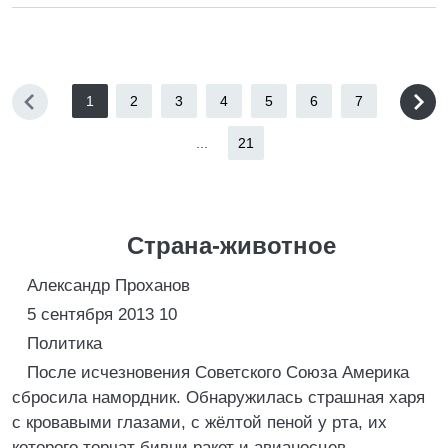
1
2
3
4
5
6
7
...
21
Страна-животное
Александр Проханов
5 сентября 2013 10
Политика
После исчезновения Советского Союза Америка
сбросила намордник. Обнаружилась страшная харя
с кровавыми глазами, с жёлтой пеной у рта, их
которого торчат бивни ракет и авианосцев.