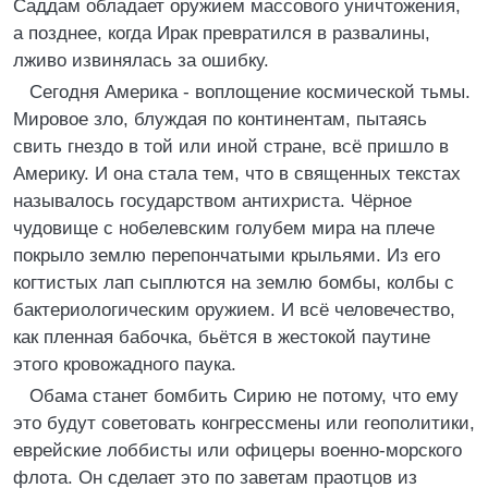
Саддам обладает оружием массового уничтожения,
а позднее, когда Ирак превратился в развалины,
лживо извинялась за ошибку.
Сегодня Америка - воплощение космической тьмы.
Мировое зло, блуждая по континентам, пытаясь
свить гнездо в той или иной стране, всё пришло в
Америку. И она стала тем, что в священных текстах
называлось государством антихриста. Чёрное
чудовище с нобелевским голубем мира на плече
покрыло землю перепончатыми крыльями. Из его
когтистых лап сыплются на землю бомбы, колбы с
бактериологическим оружием. И всё человечество,
как пленная бабочка, бьётся в жестокой паутине
этого кровожадного паука.
Обама станет бомбить Сирию не потому, что ему
это будут советовать конгрессмены или геополитики,
еврейские лоббисты или офицеры военно-морского
флота. Он сделает это по заветам праотцов из