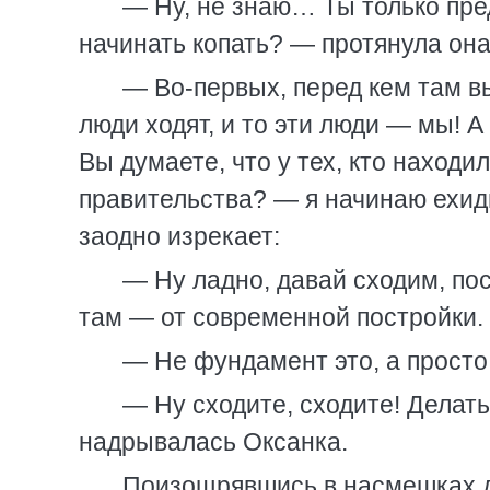
— Ну, не знаю… Ты только пред
начинать копать? — протянула она
— Во-первых, перед кем там вы
люди ходят, и то эти люди — мы! А
Вы думаете, что у тех, кто находи
правительства? — я начинаю ехидн
заодно изрекает:
— Ну ладно, давай сходим, по
там — от современной постройки.
— Не фундамент это, а просто
— Ну сходите, сходите! Делат
надрывалась Оксанка.
Поизощрявшись в насмешках др