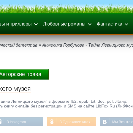
вы и триллеры
Любовные романы
Фантастика
ический детектив
» Анжелика Горбунова - Тайна Легницкого му
Авторские права
кого музея
йна Легницкого музея" в формате fb2, epub, txt, doc, pdf. Жанр:
ть книгу онлайн без регистрации и SMS на сайте LibFox.Ru (ЛибФок
В Instagram
В Одноклассниках
Мы Вконтак