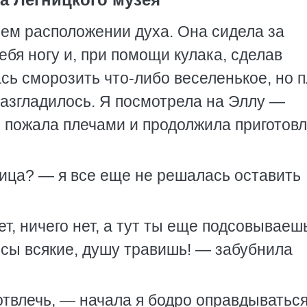
ем расположении духа. Она сидела за
ебя ногу и, при помощи кулака, сделав
сь сморозить что-либо веселенькое, но 
азгладилось. Я посмотрела на Эллу —
о пожала плечами и продолжила приготов
ица? — я все еще не решалась оставить
т, ничего нет, а тут ты еще подсовываеш
нсы всякие, душу травишь! — забубнила
отвлечь, — начала я бодро оправдываться