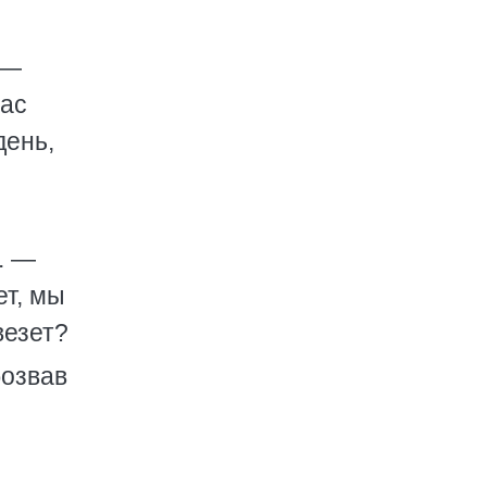
 —
нас
день,
. —
ет, мы
везет?
бозвав