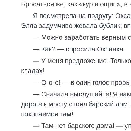
Бросаться же, как «кур в ощип», в
Я посмотрела на подругу: Окса
Элла задумчиво жевала бублик, вп
— Можно заработать верным с
— Как? — спросила Оксанка.
— У меня предложение. Только
кладах!
— О-о-о! — в один голос прор
— Сначала выслушайте! Я вам 
дороге к мосту стоял барский дом.
покопаемся там!
— Там нет барского дома! — у