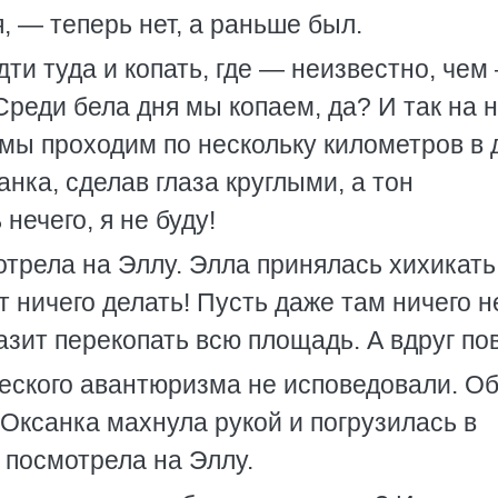
, — теперь нет, а раньше был.
ти туда и копать, где — неизвестно, чем
Среди бела дня мы копаем, да? И так на 
а мы проходим по нескольку километров в 
анка, сделав глаза круглыми, а тон
нечего, я не буду!
отрела на Эллу. Элла принялась хихикать
ят ничего делать! Пусть даже там ничего н
азит перекопать всю площадь. А вдруг по
еского авантюризма не исповедовали. О
Оксанка махнула рукой и погрузилась в
 посмотрела на Эллу.