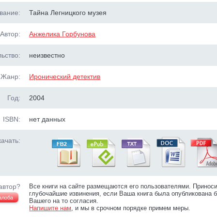
вание:
Тайна Легницкого музея
Автор:
Анжелика Горбунова
ьство:
неизвестно
Жанр:
Иронический детектив
Год:
2004
ISBN:
нет данных
ачать:
автор?
Все книги на сайте размещаются его пользователями. Принос
глубочайшие извинения, если Ваша книга была опубликована б
алоба
Вашего на то согласия.
Напишите нам
, и мы в срочном порядке примем меры.