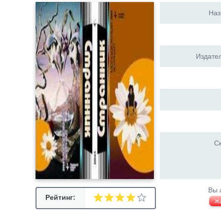
Наз
Издател
Ск
Вы 
Рейтинг:
Ж