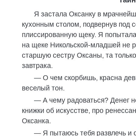
Я застала Оксанку в мрачнейш
кухонным столом, подвернув под с
плиссированную щеку. Я попытала
на щеке Никольской-младшей не р
старшую сестру Оксаны, та тольк
завтрака.
— О чем скорбишь, красна дев
веселый тон.
— А чему радоваться? Денег не
книжки об искусстве, про ренесса
Оксанка.
— Я пытаюсь тебя развлечь и 