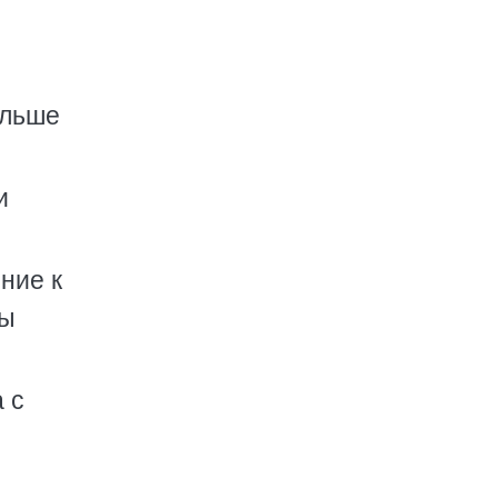
ольше
и
ние к
ны
 с