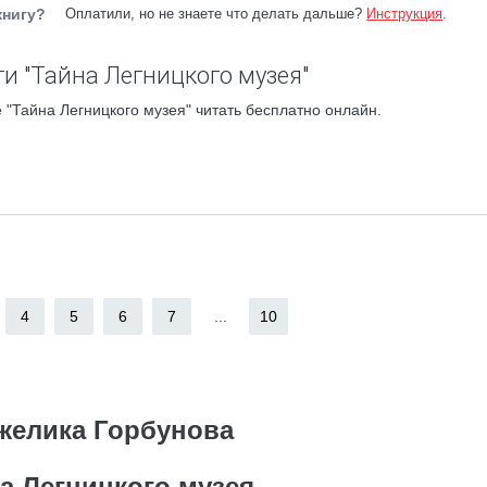
книгу?
Оплатили, но не знаете что делать дальше?
Инструкция
.
и "Тайна Легницкого музея"
 "Тайна Легницкого музея" читать бесплатно онлайн.
4
5
6
7
...
10
желика Горбунова
а Легницкого музея