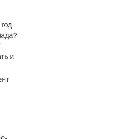
 год
лада?
я
ть и
ент
се-