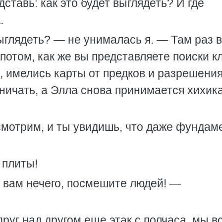
ставь: как это будет выглядеть? И где
.
глядеть? — не унималась я. — Там раз в
 потом, как же вы представляете поиски к
л, имелись карты от предков и разрешени
ичать, а Элла снова принимается хихика
смотрим, и ты увидишь, что даже фундам
 плиты!
ь вам нечего, посмешите людей! —
уг над другом еще этак с полчаса, мы в