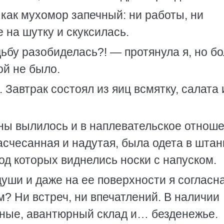
 как мухомор запечный: ни работы, ни
на шутку и скуксилась.
дьбу разобиделась?! — протянула я, но б
ой не было.
 Завтрак состоял из яиц всмятку, салата 
ны вылилось и в наплевательское отноше
асчесанная и надутая, была одета в шта
од которых виднелись носки с напуском.
души и даже на ее поверхности я согласна
м? Ни встреч, ни впечатлений. В наличии
ные, авантюрный склад и… безденежье.