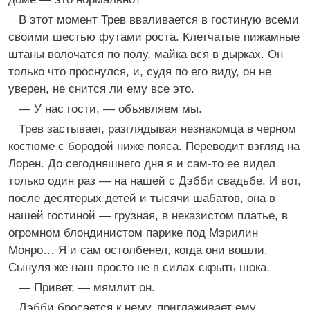
В этот момент Трев вваливается в гостиную всеми
своими шестью футами роста. Клетчатые пижамные
штаны волочатся по полу, майка вся в дырках. Он
только что проснулся, и, судя по его виду, он не
уверен, не снится ли ему все это.
— У нас гости, — объявляем мы.
Трев застывает, разглядывая незнакомца в черном
костюме с бородой ниже пояса. Переводит взгляд на
Лорен. До сегодняшнего дня я и сам-то ее видел
только один раз — на нашей с Дэбби свадьбе. И вот,
после десятерых детей и тысячи шабатов, она в
нашей гостиной — грузная, в неказистом платье, в
огромном блондинистом парике под Мэрилин
Монро… Я и сам остолбенел, когда они вошли.
Сынуля же наш просто не в силах скрыть шока.
— Привет, — мямлит он.
Дэбби бросается к нему, приглаживает ему