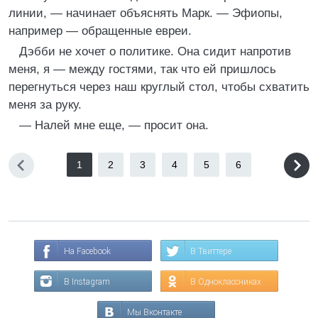
линии, — начинает объяснять Марк. — Эфиопы,
например — обращенные евреи.
Дэбби не хочет о политике. Она сидит напротив
меня, я — между гостями, так что ей пришлось
перегнуться через наш круглый стол, чтобы схватить
меня за руку.
— Налей мне еще, — просит она.
1
2
3
4
5
6
На Facebook
В Твиттере
В Instagram
В Одноклассниках
Мы Вконтакте