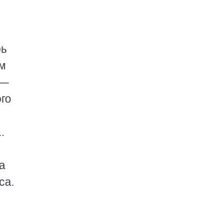
рь
ом
 —
го
.
а
са.