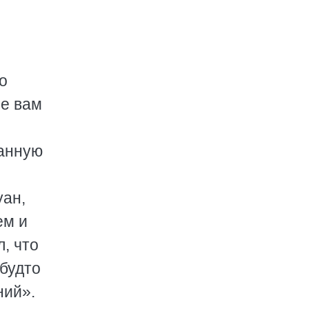
о
ое вам
ванную
уан,
ем и
, что
 будто
ний».