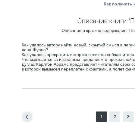
Как получить 
Описание книги "
Описание и краткое содержание "По
Как удалось автору найти новый, скрытый смысл в лег
дона Жуана?
Как удалось превратить историю великого соблазнителя
Что скрывается за известным преданием о прекрасной 
Дуглас Карлтон Абрамс представляет читателям свою 
в которой вымысел переплетен с фактами, а полет фа
1
2
3