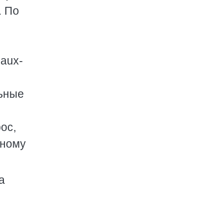
. По
eaux-
льные
ос,
дному
а