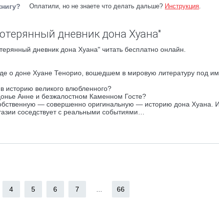
книгу?
Оплатили, но не знаете что делать дальше?
Инструкция
.
Потерянный дневник дона Хуана"
терянный дневник дона Хуана" читать бесплатно онлайн.
енде о доне Хуане Тенорио, вошедшем в мировую литературу под и
 в историю великого влюбленного?
донье Анне и безжалостном Каменном Госте?
собственную — совершенно оригинальную — историю дона Хуана. 
нтазии соседствует с реальными событиями…
4
5
6
7
...
66