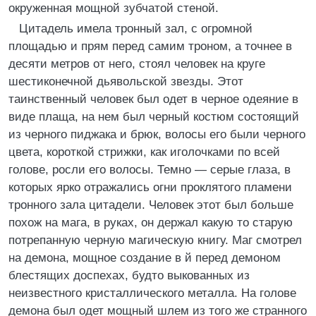
окруженная мощной зубчатой стеной.
Цитадель имела тронный зал, с огромной
площадью и прям перед самим троном, а точнее в
десяти метров от него, стоял человек на круге
шестиконечной дьявольской звезды. Этот
таинственный человек был одет в черное одеяние в
виде плаща, на нем был черный костюм состоящий
из черного пиджака и брюк, волосы его были черного
цвета, короткой стрижки, как иголочками по всей
голове, росли его волосы. Темно — серые глаза, в
которых ярко отражались огни проклятого пламени
тронного зала цитадели. Человек этот был больше
похож на мага, в руках, он держал какую то старую
потрепанную черную магическую книгу. Маг смотрел
на демона, мощное создание в й перед демоном
блестящих доспехах, будто выкованных из
неизвестного кристаллического металла. На голове
демона был одет мощный шлем из того же странного