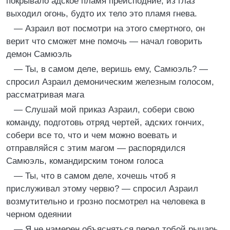
покрывало адское пламя преисподние, из глаз
выходил огонь, будто их тело это пламя гнева.
— Азраил вот посмотри на этого смертного, он
верит что сможет мне помочь — начал говорить
демон Самюэль
— Ты, в самом деле, веришь ему, Самюэль? —
спросил Азраил демоническим железным голосом,
рассматривая мага
— Слушай мой приказ Азраил, собери свою
команду, подготовь отряд чертей, адских гончих,
собери все то, что и чем можно воевать и
отправляйся с этим магом — распорядился
Самюэль, командирским тоном голоса
— Ты, что в самом деле, хочешь чтоб я
прислуживал этому червю? — спросил Азраил
возмутительно и грозно посмотрел на человека в
черном одеянии
— Я не намерен объясняться перед тобой рыцарь