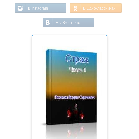
В Instagram
В Одноклассниках
Мы Вконтакте