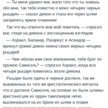
— Ты меня удивил маг, мало того что ты знаешь
обо мне, так тебе известно о моих четырех черных
рыцарях — сказал демон и глаза его через шлем
загорелись ярким пламенем
Так что вы ответите мне мой повитель — спросил
маг, глядя на демона с восхищенным взглядом
— Азраил, Баланар, Разариус и Асмадор —
крикнул громко демон имена своих верных четырех
рыцарей
— Чем обязан вам свои вниманием, тебе брат по
оружию Самюэль? — спросил Азраил, когда все
четыре рыцаря появились возле демона
Рыцари были одеты в черные доспехи, так же
выкованные из того же кристаллического металла
что и доспехи Самюэля, на головах их были шлемы
крестоносцев их орден тамплиеров четко
высвечивался на их броне их шлем и пламя