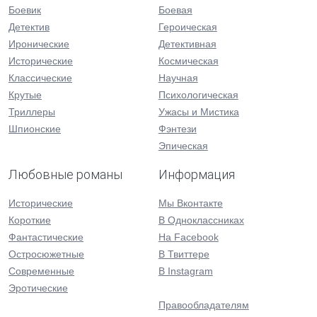
Боевик
Боевая
Детектив
Героическая
Иронические
Детективная
Исторические
Космическая
Классические
Научная
Крутые
Психологическая
Триллеры
Ужасы и Мистика
Шпионские
Фэнтези
Эпическая
Любовные романы
Информация
Исторические
Мы Вконтакте
Короткие
В Одноклассниках
Фантастические
На Facebook
Остросюжетные
В Твиттере
Современные
В Instagram
Эротические
Правообладателям