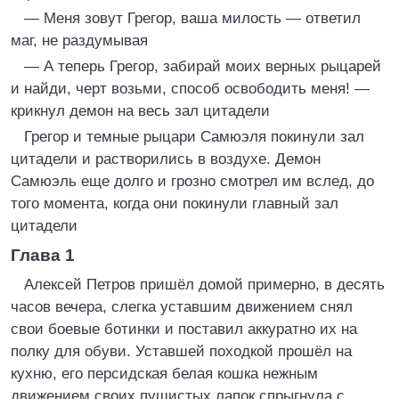
— Меня зовут Грегор, ваша милость — ответил
маг, не раздумывая
— А теперь Грегор, забирай моих верных рыцарей
и найди, черт возьми, способ освободить меня! —
крикнул демон на весь зал цитадели
Грегор и темные рыцари Самюэля покинули зал
цитадели и растворились в воздухе. Демон
Самюэль еще долго и грозно смотрел им вслед, до
того момента, когда они покинули главный зал
цитадели
Глава 1
Алексей Петров пришёл домой примерно, в десять
часов вечера, слегка уставшим движением снял
свои боевые ботинки и поставил аккуратно их на
полку для обуви. Уставшей походкой прошёл на
кухню, его персидская белая кошка нежным
движением своих пушистых лапок спрыгнула с