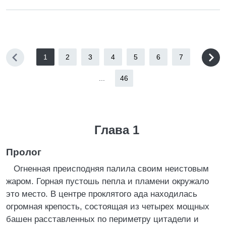
1
2
3
4
5
6
7
...
46
Глава 1
Пролог
Огненная преисподняя палила своим неистовым
жаром. Горная пустошь пепла и пламени окружало
это место. В центре проклятого ада находилась
огромная крепость, состоящая из четырех мощных
башен расставленных по периметру цитадели и