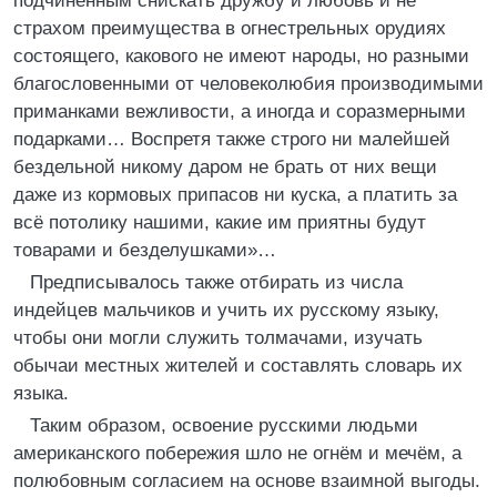
подчиненным снискать дружбу и любовь и не
страхом преимущества в огнестрельных орудиях
состоящего, какового не имеют народы, но разными
благословенными от человеколюбия производимыми
приманками вежливости, а иногда и соразмерными
подарками… Воспретя также строго ни малейшей
бездельной никому даром не брать от них вещи
даже из кормовых припасов ни куска, а платить за
всё потолику нашими, какие им приятны будут
товарами и безделушками»…
Предписывалось также отбирать из числа
индейцев мальчиков и учить их русскому языку,
чтобы они могли служить толмачами, изучать
обычаи местных жителей и составлять словарь их
языка.
Таким образом, освоение русскими людьми
американского побережия шло не огнём и мечём, а
полюбовным согласием на основе взаимной выгоды.