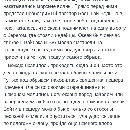
накатывались морские волны. Прямо перед ними
предстал необозримый простор Большой Воды, а в
самой его дали, там, где синее небо соединялось с
нею, казалось, что океан поднимался на одну высоту
с берегом, где стояли индейцы. Океан был сейчас
спокоен. Вайнака и Вук молча смотрели на
открывшуюся перед ними водную ширь, а потом
присели на мягкую траву у самого обрыва.
Вождю нравилось приходить сюда и он часто это
делал, когда племя кочевало вблизи долины реки.
Тут же под обрывом находилась священная пещера
племени, где он со своими старейшинами и
шаманом молились богу океана перед началом или
завершением любого важного дела в жизни племени.
Войти в пещеру можно было только со стороны
песчаной отмели, а спуститься туда удастся лишь
по пологому склону, пройдя ещё немного влево