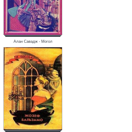
Алан Савадж - Могол