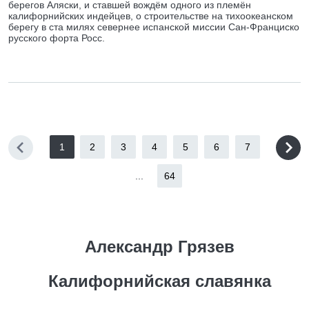
берегов Аляски, и ставшей вождём одного из племён
калифорнийских индейцев, о строительстве на тихоокеанском
берегу в ста милях севернее испанской миссии Сан-Франциско
русского форта Росс.
1
2
3
4
5
6
7
...
64
Александр Грязев
Калифорнийская славянка