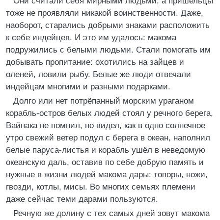
Они считали себя мирными людьми, а пришельцы
тоже не проявляли никакой воинственности. Даже,
наоборот, старались добрыми знаками расположить
к себе индейцев. И это им удалось: макома
подружились с белыми людьми. Стали помогать им
добывать пропитание: охотились на зайцев и
оленей, ловили рыбу. Белые же люди отвечали
индейцам многими и разными подарками.
Долго или нет потрёпанный морским ураганом
корабль-остров белых людей стоял у речного берега,
Вайнака не помнил, но видел, как в одно солнечное
утро свежий ветер подул с берега в океан, наполнил
белые паруса-листья и корабль ушёл в неведомую
океанскую даль, оставив по себе добрую память и
нужные в жизни людей макома дары: топоры, ножи,
гвозди, котлы, мисы. Во многих семьях племени
даже сейчас теми дарами пользуются.
Речную же долину с тех самых дней зовут макома