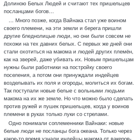
Долиною Белых Людей и считают тех пришельцев
посланцами богов…
… Много позже, когда Вайнака стал уже воином
своего племени, на эти земли и берега пришли
другие бледнолицые люди, но они были совсем не
похожи на тех давних белых. С первых же дней они
стали охотиться на макома и людей других племён,
как на зверей, даже убивать их. Новым пришельцам
нужны были работники на постройку своего
поселения, а потом они принуждали индейцев
возделывать их поля и огороды, молиться их богам.
Так поступали новые белые с вольными людьми
макома на их же земле. Но что можно было сделать
против ружей и пушек пришельцев, когда у воинов
племени в руках только луки со стрелами.
Одно понимали соплеменники Вайнаки: новые
белые люди не посланцы бога океана. Только через
какое-то время узнали индейцы макома от вакеров-