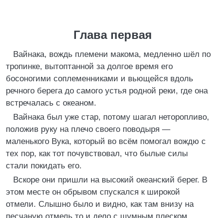
Глава первая
Вайнака, вождь племени макома, медленно шёл по
тропинке, вытоптанной за долгое время его
босоногими соплеменниками и вьющейся вдоль
речного берега до самого устья родной реки, где она
встречалась с океаном.
Вайнака был уже стар, потому шагал неторопливо,
положив руку на плечо своего поводыря —
маленького Вука, который во всём помогал вождю с
тех пор, как тот почувствовал, что былые силы
стали покидать его.
Вскоре они пришли на высокий океанский берег. В
этом месте он обрывом спускался к широкой
отмели. Слышно было и видно, как там внизу на
песчаную отмель то и дело с шумным плеском