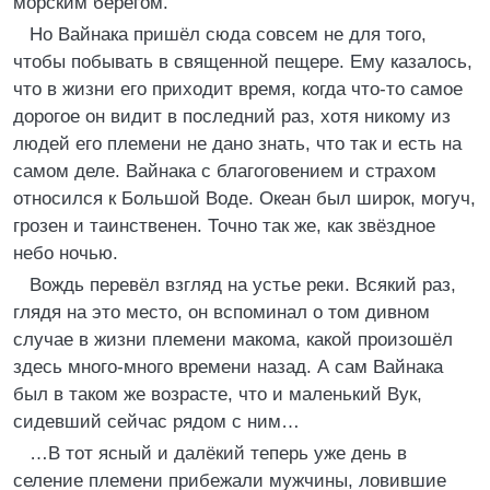
морским берегом.
Но Вайнака пришёл сюда совсем не для того,
чтобы побывать в священной пещере. Ему казалось,
что в жизни его приходит время, когда что-то самое
дорогое он видит в последний раз, хотя никому из
людей его племени не дано знать, что так и есть на
самом деле. Вайнака с благоговением и страхом
относился к Большой Воде. Океан был широк, могуч,
грозен и таинственен. Точно так же, как звёздное
небо ночью.
Вождь перевёл взгляд на устье реки. Всякий раз,
глядя на это место, он вспоминал о том дивном
случае в жизни племени макома, какой произошёл
здесь много-много времени назад. А сам Вайнака
был в таком же возрасте, что и маленький Вук,
сидевший сейчас рядом с ним…
…В тот ясный и далёкий теперь уже день в
селение племени прибежали мужчины, ловившие