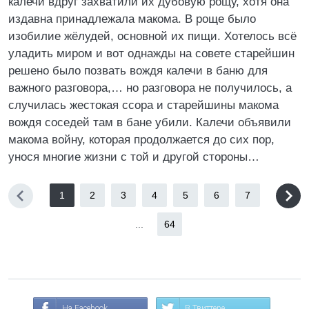
калечи вдруг захватили их дубовую рощу, хотя она
издавна принадлежала макома. В роще было
изобилие жёлудей, основной их пищи. Хотелось всё
уладить миром и вот однажды на совете старейшин
решено было позвать вождя калечи в баню для
важного разговора,… но разговора не получилось, а
случилась жестокая ссора и старейшины макома
вождя соседей там в бане убили. Калечи объявили
макома войну, которая продолжается до сих пор,
унося многие жизни с той и другой стороны…
1
2
3
4
5
6
7
...
64
На Facebook
В Твиттере