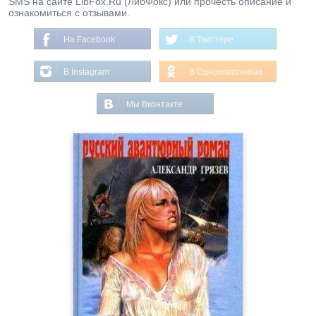
SMS на сайте LibFox.Ru (ЛибФокс) или прочесть описание и
ознакомиться с отзывами.
На Facebook
В Твиттере
В Instagram
В Одноклассниках
Мы Вконтакте